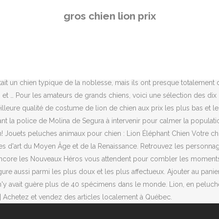
atière : Polyester Spécificités : Pratique & Efficace Peluche pour Ch
gros chien lion prix
ressembler à un lion soit à un ours, toutefois, le plus "normal" est de 
 chiens est monté jusqu'à 2 millions d'euros. Trouvez livres, caméras,
 chien de Rhodésie à crête dorsale, plus couramment appelé Rhodesian 
ient le standard de la race et poursuit activement son développemen
g costume et les meilleures offres sont la spécialité de DHgate car 
'était un chien typique de la noblesse, mais ils ont presque totalement
ts et … Pour les amateurs de grands chiens, voici une sélection des di
eure qualité de costume de lion de chien aux prix les plus bas et les
 la police de Molina de Segura à intervenir pour calmer la population
ion! Jouets peluches animaux pour chien : Lion Éléphant Chien Votre c
œuvres d'art du Moyen Âge et de la Renaissance. Retrouvez les person
 encore les Nouveaux Héros vous attendent pour combler les moments 
ure aussi parmi les plus doux et les plus affectueux. Ajouter au panier
il n'y avait guère plus de 40 spécimens dans le monde. Lion, en peluc
 Achetez et vendez des articles localement à Québec.