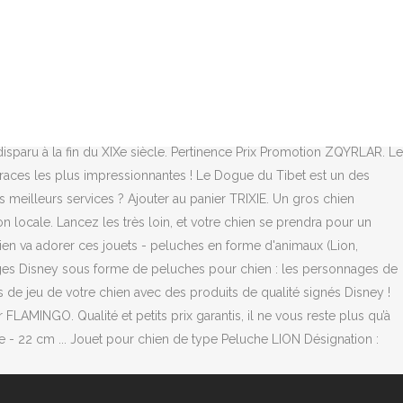
ien Sonore Avec Corde Forme de Lion Couleur : Marron C’est simple
le voir avec une abondante crinière lui entourant la tête.C'est
 robes de bal, un PC, meubles et plus sur Kijiji… plus vraies que
ridgeback, est une race de chiens originellement développée en
t en Afrique australe. Lion en peluche Marron XXL. Heureusement
nous vous fournissons une bonne qualité de costume de lion de chien
 disparu à la fin du XIXe siècle. Pertinence Prix Promotion ZQYRLAR. Le
x races les plus impressionnantes ! Le Dogue du Tibet est un des
 meilleurs services ? Ajouter au panier TRIXIE. Un gros chien
 locale. Lancez les très loin, et votre chien se prendra pour un
hien va adorer ces jouets - peluches en forme d'animaux (Lion,
nages Disney sous forme de peluches pour chien : les personnages de
de jeu de votre chien avec des produits de qualité signés Disney !
 FLAMINGO. Qualité et petits prix garantis, il ne vous reste plus qu’à
he - 22 cm ... Jouet pour chien de type Peluche LION Désignation :