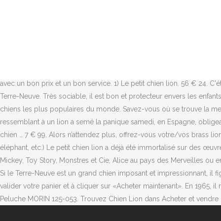
Livraison gratuite. Informations Techniques : Dimensions : L. 37 cm M
comme bonjour. En fonction de la longueur de sa fourrure, il peut soit 
précisément pour son incroyable popularité qu'en Chine le prix de ces
nature et d'une très bonne qualité et finition. Scottish terrier. Le
Rhodésie du Sud, actuel Zimbabwe.De nos jours l'Afrique du Sud dét
pour vous, savoir où faire des achats en ligne pour les meilleurs do
avec un bon prix et un bon service. 1) Le petit chien lion. 56 € 24. C
Terre-Neuve. Très sociable, il est bon et protecteur envers les enfan
chiens les plus populaires du monde. Savez-vous où se trouve la meill
ressemblant à un lion a semé la panique samedi, en Espagne, obligeant
chien … 7 € 99. Alors n’attendez plus, offrez-vous votre/vos brass l
éléphant, etc.) Le petit chien lion a déjà été immortalisé sur des 
Mickey, Toy Story, Monstres et Cie, Alice au pays des Merveilles ou
Si le Terre-Neuve est un grand chien imposant et impressionnant, il fig
valider votre panier et à cliquer sur «Acheter maintenant». En 1965, 
Peluche MORIN 125-053. Trouvez Chien Lion dans Acheter et vendre |