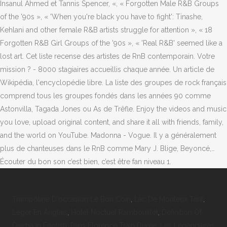
Trampoline D'occasion Le Bon Coin
,
Lac De Monteux Tarif
,
Léger En Anglais
,
Hotel Noctuel Rambouillet
,
Definition Of
Djerba In English
,
Paris Florence Train Durée
,
Les Légendaires