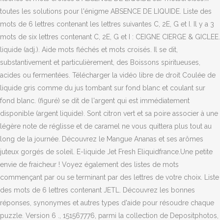
toutes les solutions pour l'énigme ABSENCE DE LIQUIDE. Liste des
mots de 6 lettres contenant les lettres suivantes C, 2E, G et I. Il y a 3
mots de six lettres contenant C, 2E, G et I : CEIGNE CIERGE & GICLEE.
liquide (adj.). Aide mots fléchés et mots croisés. Il se dit,
substantivement et particulièrement, des Boissons spiritueuses,
acides ou fermentées. Télécharger la vidéo libre de droit Coulée de
liquide gris comme du jus tombant sur fond blanc et coulant sur
fond blanc. (figuré) se dit de l'argent qui est immédiatement
disponible (argent liquide). Sont citron vert et sa poire associer à une
légère note de réglisse et de caramel ne vous quittera plus tout au
long de la journée. Découvrez le Mangue Ananas et ses arômes
juteux gorgés de soleil. E-liquide Jet Fresh Eliquidfrance.Une petite
envie de fraicheur ! Voyez également des listes de mots
commençant par ou se terminant par des lettres de votre choix. Liste
des mots de 6 lettres contenant JETL. Découvrez les bonnes
réponses, synonymes et autres types d'aide pour résoudre chaque
puzzle. Version 6 ., 151567776, parmi la collection de Depositphotos,