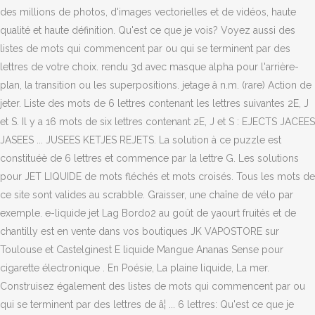
des millions de photos, d'images vectorielles et de vidéos, haute
qualité et haute définition. Qu'est ce que je vois? Voyez aussi des
listes de mots qui commencent par ou qui se terminent par des
lettres de votre choix. rendu 3d avec masque alpha pour l'arrière-
plan, la transition ou les superpositions. jetage â n.m. (rare) Action de
jeter. Liste des mots de 6 lettres contenant les lettres suivantes 2E, J
et S. Il y a 16 mots de six lettres contenant 2E, J et S : EJECTS JACEES
JASEES ... JUSEES KETJES REJETS. La solution à ce puzzle est
constituéè de 6 lettres et commence par la lettre G. Les solutions
pour JET LIQUIDE de mots fléchés et mots croisés. Tous les mots de
ce site sont valides au scrabble. Graisser, une chaîne de vélo par
exemple. e-liquide jet Lag Bordo2 au goût de yaourt fruités et de
chantilly est en vente dans vos boutiques JK VAPOSTORE sur
Toulouse et Castelginest E liquide Mangue Ananas Sense pour
cigarette électronique . En Poésie, La plaine liquide, La mer.
Construisez également des listes de mots qui commencent par ou
qui se terminent par des lettres de â¦ ... 6 lettres: Qu'est ce que je