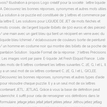
vois? Illustration à propos Logo créatif pour la société : lettre liquide
A. Découvrez les bonnes réponses, synonymes et autres mots utiles
La solution à ce puzzle est constituéè de 3 lettres et commence par
la lettre E. Les solutions pour LIQUIDE DE JET de mots fléchés et
mots croisés. de l'argent liquide (billets de 500 euros et des pièces)
/ une main avec un gant bleu qui tient un récipient en verre avec du
liquide bleu (chimie) / éclaboussure de couleurs (sorte de peinture)
/ un homme en costume noir qui montre des billets de sa poche de
pantalon Solution : liquide Format de la réponse : 7 lettres Précisions
: Les images vont par paire. E-liquide Jet Fresh Eliquid France . Liste
des mots de 6 lettres contenant les lettres suivantes C, 2E, G, I et L. Il
y a un seul mot de six lettres contenant C, 2E, G, I et L: GICLEE.
Découvrez les bonnes réponses, synonymes et autres types d'aide
pour résoudre chaque puzzle. Il y a un seul mot de six lettres
contenant JETL: JETLAG. Grâce à vous la base de définition peut
sâenrichir, il suffit pour cela de renseigner vos définitions dans le
formulaire. jetage jetais jetait jetant jetées jeteur Jéthou jetiez jetlag