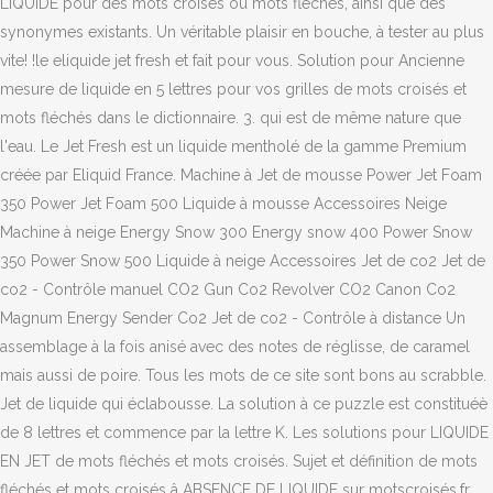
LIQUIDE pour des mots croisés ou mots fléchés, ainsi que des
synonymes existants. Un véritable plaisir en bouche, à tester au plus
vite! !le eliquide jet fresh et fait pour vous. Solution pour Ancienne
mesure de liquide en 5 lettres pour vos grilles de mots croisés et
mots fléchés dans le dictionnaire. 3. qui est de même nature que
l'eau. Le Jet Fresh est un liquide mentholé de la gamme Premium
créée par Eliquid France. Machine à Jet de mousse Power Jet Foam
350 Power Jet Foam 500 Liquide à mousse Accessoires Neige
Machine à neige Energy Snow 300 Energy snow 400 Power Snow
350 Power Snow 500 Liquide à neige Accessoires Jet de co2 Jet de
co2 - Contrôle manuel CO2 Gun Co2 Revolver CO2 Canon Co2
Magnum Energy Sender Co2 Jet de co2 - Contrôle à distance Un
assemblage à la fois anisé avec des notes de réglisse, de caramel
mais aussi de poire. Tous les mots de ce site sont bons au scrabble.
Jet de liquide qui éclabousse. La solution à ce puzzle est constituéè
de 8 lettres et commence par la lettre K. Les solutions pour LIQUIDE
EN JET de mots fléchés et mots croisés. Sujet et définition de mots
fléchés et mots croisés â ABSENCE DE LIQUIDE sur motscroisés.fr