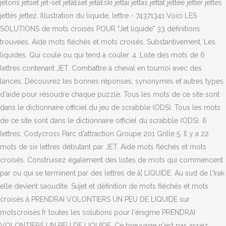
jetons jetset jet-set jetâ£set jetâ£ski jettai jettas jettât jettée jetter jettes
jettés jettez. Illustration du liquide, lettre - 74371341 Voici LES
SOLUTIONS de mots croisés POUR "Jet liquide" 33 définitions
trouvées. Aide mots fléchés et mots croisés. Substantivement, Les
liquides. Qui coule ou qui tend à couler. 4. Liste des mots de 6
lettres contenant JET. Combattre à cheval en tournoi avec des
lances. Découvrez les bonnes réponses, synonymes et autres types
d'aide pour résoudre chaque puzzle. Tous les mots de ce site sont
dans le dictionnaire officiel du jeu de scrabble (ODS). Tous les mots
de ce site sont dans le dictionnaire officiel du scrabble (ODS). 6
lettres: Codycross Parc d'attraction Groupe 201 Grille 5. Il y a 22
mots de six lettres débutant par JET. Aide mots fléchés et mots
croisés. Construisez également des listes de mots qui commencent
par ou qui se terminent par des lettres de â¦ LIQUIDE. Au sud de l'Irak
elle devient saoudite. Sujet et définition de mots fléchés et mots
croisés â PRENDRAI VOLONTIERS UN PEU DE LIQUIDE sur
motscroisés.fr toutes les solutions pour l'énigme PRENDRAI
VOLONTIERS UN PEU DE LIQUIDE. Ce breuvage n'est pas assez