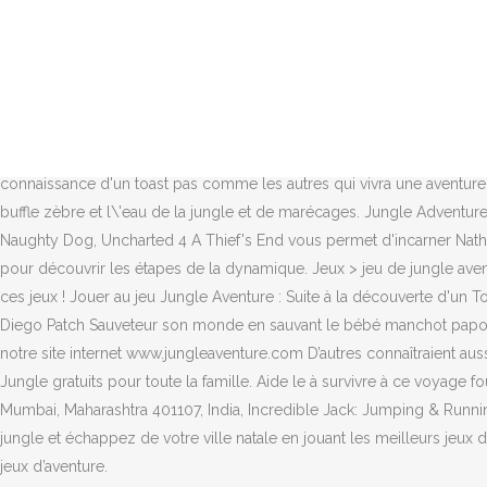
Le train Animal Rescue est prêt à transporter les cerfs de Virginie, ma
de quelque chose ou voler au secours de quelqu’un, laisse-moi te di
dans les jeux collecter & courir. Nous vous invitons par la suite à e
Adventures 2, you will definitely love the newest addition in the seri
droite puis bondis au-dessus des eaux sans te faire dévorer par le pir
zones magiques Un petit écureuil fourni à faire glisser sur le toboggan
connaissance d'un toast pas comme les autres qui vivra une aventur
buffle zèbre et l\'eau de la jungle et de marécages. Jungle Adventur
Naughty Dog, Uncharted 4 A Thief's End vous permet d'incarner Nathan 
pour découvrir les étapes de la dynamique. Jeux > jeu de jungle aven
ces jeux ! Jouer au jeu Jungle Aventure : Suite à la découverte d'un 
Diego Patch Sauveteur son monde en sauvant le bébé manchot papou, b
notre site internet www.jungleaventure.com D’autres connaîtraient aus
Jungle gratuits pour toute la famille. Aide le à survivre à ce voyage f
Mumbai, Maharashtra 401107, India, Incredible Jack: Jumping & Runnin
jungle et échappez de votre ville natale en jouant les meilleurs jeux 
jeux d’aventure.