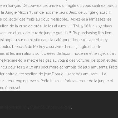
 en français. Découvrez cet univers si fragile où vous sentirez perdu
la Jungle Match 3 , un de nos meilleurs Jeux de Jungle gratuit !!!
 collecter des fruits au gout irrésistible... Aidez-le à ramassez les
ution de la crise de près. Je les ai vues. … HTML5 66% 4,207 plays
nture et jeux de jeux de jungle gratuits !!! By purchasing this item,
t apparu sur notre site dans la catégorie des jeux avec Mickey
oules bleues.Aide Mickey à survivre dans la jungle et sortir
s et les animations sont créées de façon moderne et le sujet a trait
gne.Prépare-toi à mettre les gaz au volant des voitures de sport et des
u pour les 2 à 10 ans sécuritaire et remplis de jeux amusants. Prête
iter notre autre section de jeux Dora qui sont très amusant. … La
eat challenging levels. Prête lui main forte au cœur de la jungle et
 une épreuve!
en-provence Tgv
,
Quelque Chose De Rare
,