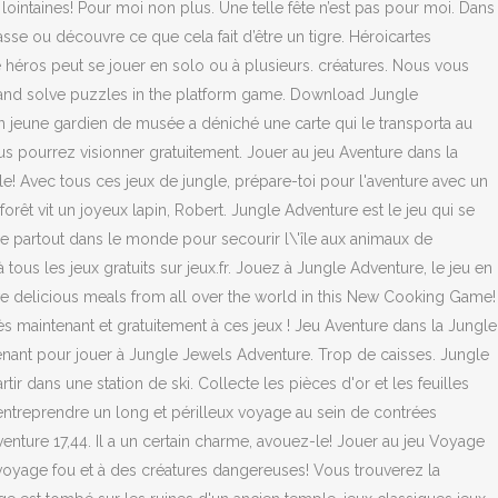
lointaines! Pour moi non plus. Une telle fête n’est pas pour moi. Dans
sse ou découvre ce que cela fait d’être un tigre. Héroicartes
e héros peut se jouer en solo ou à plusieurs. créatures. Nous vous
mp and solve puzzles in the platform game. Download Jungle
n jeune gardien de musée a déniché une carte qui le transporta au
vous pourrez visionner gratuitement. Jouer au jeu Aventure dans la
le! Avec tous ces jeux de jungle, prépare-toi pour l'aventure avec un
êt vit un joyeux lapin, Robert. Jungle Adventure est le jeu qui se
 de partout dans le monde pour secourir l\'île aux animaux de
us les jeux gratuits sur jeux.fr. Jouez à Jungle Adventure, le jeu en
erve delicious meals from all over the world in this New Cooking Game!
ès maintenant et gratuitement à ces jeux ! Jeu Aventure dans la Jungle
ntenant pour jouer à Jungle Jewels Adventure. Trop de caisses. Jungle
r dans une station de ski. Collecte les pièces d'or et les feuilles
 entreprendre un long et périlleux voyage au sein de contrées
enture 17,44. Il a un certain charme, avouez-le! Jouer au jeu Voyage
ce voyage fou et à des créatures dangereuses! Vous trouverez la