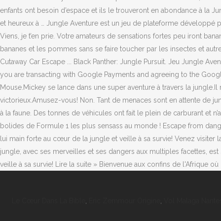
enfants ont besoin d’espace et ils le trouveront en abondance à la Ju
et heureux à … Jungle Aventure est un jeu de plateforme développé par
Viens, je t’en prie. Votre amateurs de sensations fortes peu iront banan
bananes et les pommes sans se faire toucher par les insectes et autre
Cutaway Car Escape ... Black Panther: Jungle Pursuit. Jeu Jungle Avent
you are transacting with Google Payments and agreeing to the Googl
Mouse.Mickey se lance dans une super aventure à travers la jungle.Il 
victorieux.Amusez-vous! Non. Tant de menaces sont en attente de jung
à la faune. Des tonnes de véhicules ont fait le plein de carburant et n
bolides de Formule 1 les plus sensass au monde ! Escape from danger
lui main forte au cœur de la jungle et veille à sa survie! Venez visiter
jungle, avec ses merveilles et ses dangers aux multiples facettes, est
veille à sa survie! Lire la suite » Bienvenue aux confins de l'Afrique o
Le Cœur Dans La Bible
,
Eric Zemmour Origine
,
Vol Malaga Nante