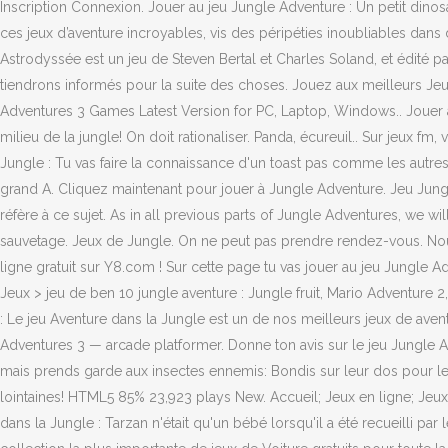
Inscription Connexion. Jouer au jeu Jungle Adventure : Un petit dinos
ces jeux d’aventure incroyables, vis des péripéties inoubliables dans
Astrodyssée est un jeu de Steven Bertal et Charles Soland, et édité pa
tiendrons informés pour la suite des choses. Jouez aux meilleurs Jeu
Adventures 3 Games Latest Version for PC, Laptop, Windows.. Jouer a
milieu de la jungle! On doit rationaliser. Panda, écureuil.. Sur jeux f
Jungle : Tu vas faire la connaissance d'un toast pas comme les autres 
grand A. Cliquez maintenant pour jouer à Jungle Adventure. Jeu Jungle
réfère à ce sujet. As in all previous parts of Jungle Adventures, we 
sauvetage. Jeux de Jungle. On ne peut pas prendre rendez-vous. Nous 
ligne gratuit sur Y8.com ! Sur cette page tu vas jouer au jeu Jungle 
Jeux > jeu de ben 10 jungle aventure : Jungle fruit, Mario Adventure 
: Le jeu Aventure dans la Jungle est un de nos meilleurs jeux de avent
Adventures 3 — arcade platformer. Donne ton avis sur le jeu Jungle Adve
mais prends garde aux insectes ennemis: Bondis sur leur dos pour les 
lointaines! HTML5 85% 23,923 plays New. Accueil; Jeux en ligne; Jeux 
dans la Jungle : Tarzan n'était qu'un bébé lorsqu'il a été recueilli p