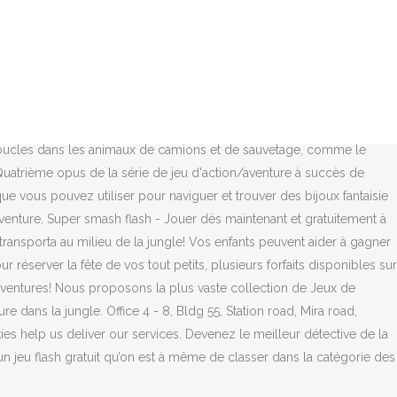
 t’es un fanatique de tout ce qui est aventure, aller à la découverte
 joyeux ! « Réduire. De l’action et de nombreux frissons t’attendent
gle Adventures 3 - If you liked Jungle Adventures & Jungle
 Adventure Game!, Run, jump, and fight BIG bosses! Dirige toi sur la
avec un Tut Tut Animo magique (non inclus) pour profiter des quatre
 rentrer. 0 pts. Jouer au jeu Aventure dans la Jungle : Tu vas faire la
-boucles dans les animaux de camions et de sauvetage, comme le
 Quatrième opus de la série de jeu d'action/aventure à succès de
ue vous pouvez utiliser pour naviguer et trouver des bijoux fantaisie
dventure, Super smash flash - Jouer dès maintenant et gratuitement à
ransporta au milieu de la jungle! Vos enfants peuvent aider à gagner
erver la fête de vos tout petits, plusieurs forfaits disponibles sur
s aventures! Nous proposons la plus vaste collection de Jeux de
 dans la jungle. Office 4 - 8, Bldg 55, Station road, Mira road,
es help us deliver our services. Devenez le meilleur détective de la
 un jeu flash gratuit qu’on est à même de classer dans la catégorie des