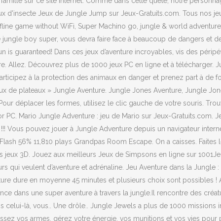
la famille sur ce site Internet. Comme dans cette quête, notre personn
ux d'insecte Jeux de Jungle Jump sur Jeux-Gratuits.com. Tous nos jeux
ine game without WiFi, Super Machino go, jungle & world adventure 
e jungle boy super, vous devra faire face à beaucoup de dangers et de
un is guaranteed! Dans ces jeux d’aventure incroyables, vis des périp
igre. Allez. Découvrez plus de 1000 jeux PC en ligne et à télécharg
 Participez à la protection des animaux en danger et prenez part à de
ux de plateaux » Jungle Aventure. Jungle Jones Aventure, Jungle Jon
 Pour déplacer les formes, utilisez le clic gauche de votre souris. T
r PC. Mario Jungle Adventure : jeu de Mario sur Jeux-Gratuits.com. J
 !!! Vous pouvez jouer à Jungle Adventure depuis un navigateur interne
Flash 56% 11,810 plays Grandpas Room Escape. On a caisses. Faites l
 jeux 3D. Jouez aux meilleurs Jeux de Simpsons en ligne sur 1001Jeux. E
urs qui veulent d’aventure et adrénaline. Jeu Aventure dans la Jungle 
venture dure en moyenne 45 minutes et plusieurs choix sont possibles 
nce dans une super aventure à travers la jungle.Il rencontre des créa
ns celui-là, vous.. Une drôle.. Jungle Jewels a plus de 1000 missions 
ssez vos armes, gérez votre énergie, vos munitions et vos vies pour p