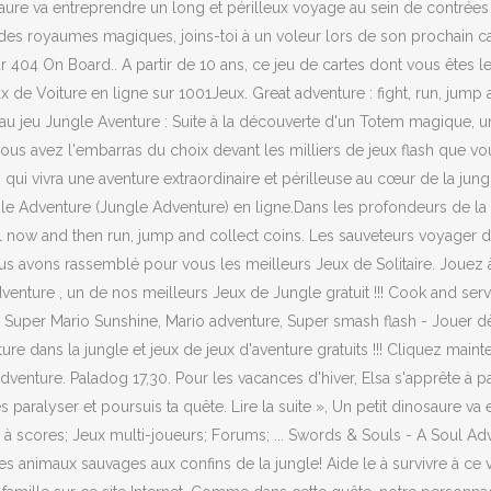
aure va entreprendre un long et périlleux voyage au sein de contrées 
 des royaumes magiques, joins-toi à un voleur lors de son prochain ca
r 404 On Board.. A partir de 10 ans, ce jeu de cartes dont vous êtes l
x de Voiture en ligne sur 1001Jeux. Great adventure : fight, run, ju
u jeu Jungle Aventure : Suite à la découverte d'un Totem magique, u
m, vous avez l'embarras du choix devant les milliers de jeux flash que 
qui vivra une aventure extraordinaire et périlleuse au cœur de la jung
 Adventure (Jungle Adventure) en ligne.Dans les profondeurs de la for
will now and then run, jump and collect coins. Les sauveteurs voyager
avons rassemblé pour vous les meilleurs Jeux de Solitaire. Jouez à to
Adventure , un de nos meilleurs Jeux de Jungle gratuit !!! Cook and s
2, Super Mario Sunshine, Mario adventure, Super smash flash - Jouer d
ure dans la jungle et jeux de jeux d'aventure gratuits !!! Cliquez mai
nture. Paladog 17,30. Pour les vacances d'hiver, Elsa s'apprête à parti
paralyser et poursuis ta quête. Lire la suite », Un petit dinosaure va
à scores; Jeux multi-joueurs; Forums; ... Swords & Souls - A Soul Adv
ar les animaux sauvages aux confins de la jungle! Aide le à survivre à 