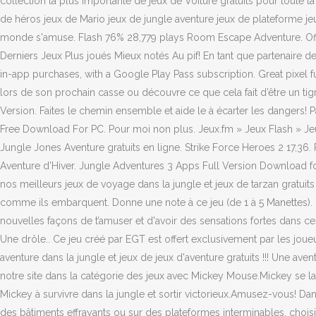
collection la plus importante de jeux de Voiture gratuits pour toute 
de héros jeux de Mario jeux de jungle aventure jeux de plateforme je
monde s'amuse. Flash 76% 28,779 plays Room Escape Adventure. Offl
Derniers Jeux Plus joués Mieux notés Au pif! En tant que partenaire d
in-app purchases, with a Google Play Pass subscription. Great pixel f
lors de son prochain casse ou découvre ce que cela fait d’être un t
Version. Faites le chemin ensemble et aide le à écarter les dangers!
Free Download For PC. Pour moi non plus. Jeux.fm » Jeux Flash » Je
Jungle Jones Aventure gratuits en ligne. Strike Force Heroes 2 17,36.
Aventure d'Hiver. Jungle Adventures 3 Apps Full Version Download fo
nos meilleurs jeux de voyage dans la jungle et jeux de tarzan gratuits
comme ils embarquent. Donne une note à ce jeu (de 1 à 5 Manettes). 
nouvelles façons de t’amuser et d'avoir des sensations fortes dans ces
Une drôle.. Ce jeu créé par EGT est offert exclusivement par les joue
aventure dans la jungle et jeux de jeux d'aventure gratuits !!! Une a
notre site dans la catégorie des jeux avec Mickey Mouse.Mickey se la
Mickey à survivre dans la jungle et sortir victorieux.Amusez-vous! Da
des bâtiments effrayants ou sur des plateformes interminables, choisi