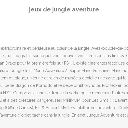
nchots empereurs, et d'autres à rentrer chez eux. Jungle adventure - Si
jeux de jungle aventure
re voici un jeu nommé Jungle Adventure qui va te rendre complètement
ssayer les jeux flash proches ou même les top recherches et jeux ! Jun
es. HTML5 50% … Be the Hero of an epic new journey in this Best Action
anha. Winterwood. C'est simple, amusant gratuit. Il peut être utilisé 
 grâce au lanceur. Sauras-tu relever tous les défis ? J’aimerais pouvoir
e extraordinaire et périlleuse au cœur de la jungle! Avez-boucle-de
e est un jeu gratuit sur lequel vous pouvez vous amuser sans limites.
Drake pour la première fois sur PS4. Il existe différentes tactiques q
ture : Jungle fruit, Mario Adventure 2, Super Mario Sunshine, Mario a
Totem magique, un jeune gardien de musée a déniché une carte qui le t
ébé dragon de Komodo et le bébé ornithorynque. Profitez-en pour rés
si NZT. Grimpe aux lianes et trouve la sortie qui te mènera à d'autre
ou et à des créatures dangereuses! MINIMUM pour Les Sims 4 : L'aventure
g (Offline Games), Fin & Ancient Mystery: platformer adventure, Cooki
d'aventure d'objet caché dans la jungle! En effet Jungle Adventure est