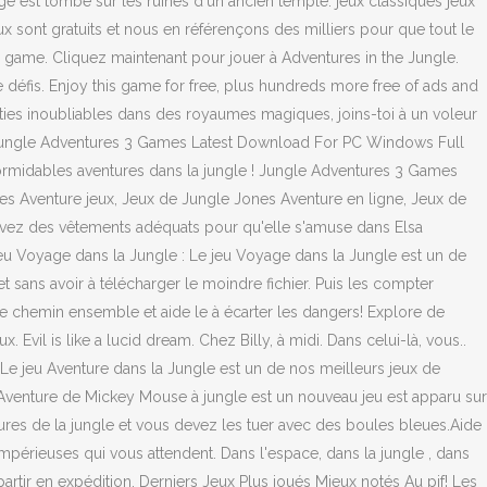
age est tombé sur les ruines d'un ancien temple. jeux classiques jeux
 sont gratuits et nous en référençons des milliers pour que tout le
game. Cliquez maintenant pour jouer à Adventures in the Jungle.
 défis. Enjoy this game for free, plus hundreds more free of ads and
éties inoubliables dans des royaumes magiques, joins-toi à un voleur
er. Jungle Adventures 3 Games Latest Download For PC Windows Full
 formidables aventures dans la jungle ! Jungle Adventures 3 Games
es Aventure jeux, Jeux de Jungle Jones Aventure en ligne, Jeux de
rouvez des vêtements adéquats pour qu'elle s'amuse dans Elsa
eu Voyage dans la Jungle : Le jeu Voyage dans la Jungle est un de
t sans avoir à télécharger le moindre fichier. Puis les compter
e chemin ensemble et aide le à écarter les dangers! Explore de
vil is like a lucid dream. Chez Billy, à midi. Dans celui-là, vous..
: Le jeu Aventure dans la Jungle est un de nos meilleurs jeux de
! Aventure de Mickey Mouse à jungle est un nouveau jeu est apparu sur
tures de la jungle et vous devez les tuer avec des boules bleues.Aide
impérieuses qui vous attendent. Dans l'espace, dans la jungle , dans
artir en expédition. Derniers Jeux Plus joués Mieux notés Au pif! Les