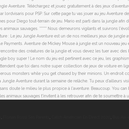
ngle Aventure. Téléchargez et jouez gratuitement à des jeux d'aventure
 lordvisaris pour PSP. Sur cette page tu vas jouer au jeu Aventure de 
es pour Diego tout-terrain de jeu. Mario est parti dans la jungle afin de
s animaux sauvages. ***** Nous demeurons vigilants et suivrons l'évol
ure : Le jeu Jungle Aventure est un de nos meilleurs jeux de jungle ave
e Payments. Aventure de Mickey Mouse à jungle est un nouveau jeu es
rencontre des créatures de la jungle et vous devez les tuer avec des b
le boy super ! Le nom du jeu est pertinent avec ce jeu, les graphisme
’attendent que toi dans notre super collection de jeux de voiture en li
ous monsters while you get chased by their minions. Un endroit conç
 la Jungle Aventure durant la semaine de relâche. Tu peux d'ailleurs vis
 sans doute le milieu le plus propice à l'aventure. Beaucoup. You can b
ù les animaux sauvages t'invitent à les retrouver afin de te soumettre à
s
,
Florian Rossi Ses Parents
,
Catch Américain En Direct 2020
,
Bus Aix-