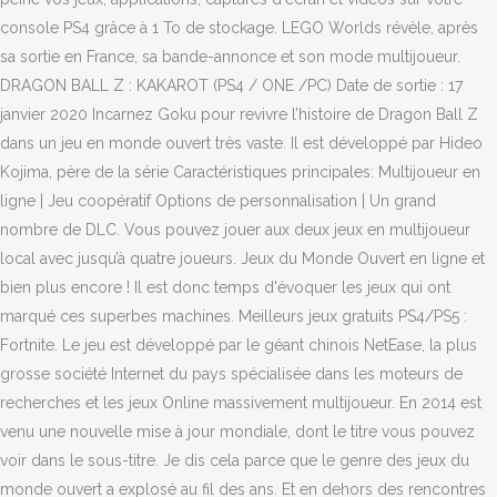
console PS4 grâce à 1 To de stockage. LEGO Worlds révèle, après
sa sortie en France, sa bande-annonce et son mode multijoueur.
DRAGON BALL Z : KAKAROT (PS4 / ONE /PC) Date de sortie : 17
janvier 2020 Incarnez Goku pour revivre l’histoire de Dragon Ball Z
dans un jeu en monde ouvert très vaste. Il est développé par Hideo
Kojima, père de la série Caractéristiques principales: Multijoueur en
ligne | Jeu coopératif Options de personnalisation | Un grand
nombre de DLC. Vous pouvez jouer aux deux jeux en multijoueur
local avec jusqu’à quatre joueurs. Jeux du Monde Ouvert en ligne et
bien plus encore ! Il est donc temps d'évoquer les jeux qui ont
marqué ces superbes machines. Meilleurs jeux gratuits PS4/PS5 :
Fortnite. Le jeu est développé par le géant chinois NetEase, la plus
grosse société Internet du pays spécialisée dans les moteurs de
recherches et les jeux Online massivement multijoueur. En 2014 est
venu une nouvelle mise à jour mondiale, dont le titre vous pouvez
voir dans le sous-titre. Je dis cela parce que le genre des jeux du
monde ouvert a explosé au fil des ans. Et en dehors des rencontres