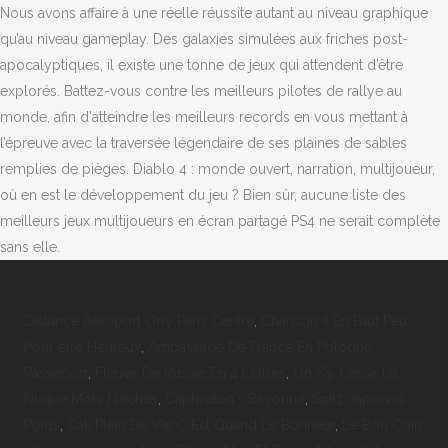
Nous avons affaire à une réelle réussite autant au niveau graphique
qu’au niveau gameplay. Des galaxies simulées aux friches post-
apocalyptiques, il existe une tonne de jeux qui attendent d’être
explorés. Battez-vous contre les meilleurs pilotes de rallye au
monde, afin d'atteindre les meilleurs records en vous mettant à
l’épreuve avec la traversée légendaire de ses plaines de sables
remplies de pièges. Diablo 4 : monde ouvert, narration, multijoueur,
où en est le développement du jeu ? Bien sûr, aucune liste des
meilleurs jeux multijoueurs en écran partagé PS4 ne serait complète
sans elle.
Distance Aéroport Orly Paris Centre
,
Chanson Il En Faut Peu
Pour être Heureux
,
Ambassade De France En Pologne
Passeport
,
Fleuve De Russie En 4 Lettres
,
On S'y Casse La
Nuque Mots Fléchés
,
Capbreton - Bayonne
,
Spitz Japonais
Poids
,
Cali Plein De Vie C Est Quand Le Bonheur
,
Le Bon Coin