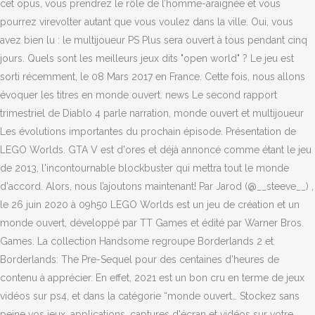
cet opus, vous prendrez le rôle de l’homme-araignée et vous
pourrez virevolter autant que vous voulez dans la ville. Oui, vous
avez bien lu : le multijoueur PS Plus sera ouvert à tous pendant cinq
jours. Quels sont les meilleurs jeux dits "open world" ? Le jeu est
sorti récemment, le 08 Mars 2017 en France. Cette fois, nous allons
évoquer les titres en monde ouvert. news Le second rapport
trimestriel de Diablo 4 parle narration, monde ouvert et multijoueur
Les évolutions importantes du prochain épisode. Présentation de
LEGO Worlds. GTA V est d'ores et déjà annoncé comme étant le jeu
de 2013, l'incontournable blockbuster qui mettra tout le monde
d'accord. Alors, nous l’ajoutons maintenant! Par Jarod (@__steeve__) ,
le 26 juin 2020 à 09h50 LEGO Worlds est un jeu de création et un
monde ouvert, développé par TT Games et édité par Warner Bros.
Games. La collection Handsome regroupe Borderlands 2 et
Borderlands: The Pre-Sequel pour des centaines d’heures de
contenu à apprécier. En effet, 2021 est un bon cru en terme de jeux
vidéos sur ps4, et dans la catégorie “monde ouvert… Stockez sans
peine vos jeux, applications, captures d'écran et vidéos sur votre