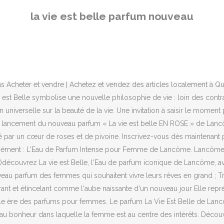
lle la femme est au centre des intérêts. Découvrez nos mascaras et nos ombres à paupières pour créer un look harmonisé au ton de votre parfum. Voici La vie est belle, parfum infusé d'un bouquet d'iris, de jasmin, de fleurs d'oranger et de patchouli. La Vie est Belle Intensément Eau de Parfum. (Re)découvrez La vie est Belle, l’Eau de parfum iconique de Lancôme, avec ce nouveau format 15ml à emporter partout avec vous. INSCRIVEZ-VOUS À L'INFOLETTRE LANCÔME CANADA, DEMANDEZ aux clients qui ont déjà acheté cela, LIVRAISON GRATUITE AVEC ACHAT DE PLUS DE 50 $. 15ml La Vie est belle, eau de parfum gourmande et florale. Un nouveau chapitre olfactif s'ouvre en 2020 dans l'histoire de la maison Lancôme. Veuillez l’activer pour profiter de toutes les fonctionnalités de ce site. Je comprends que je peux me désabonner de certains ou tous ces messages électroniques à tout moment. Veuillez saisir votre adresse courriel ci-dessous afin que nous vous informions lorsque cet article sera à nouveau disponible. Nouveau maquillage, Soins de la Peau, Parfums et Absolu par Lancôme. Mêlant les ingrédients les plus nobles, La vie est belle est un réel parfum … Lancôme crée le premier iris gourmand : un équilibre parfait mêlant la noblesse de l'iris, la profondeur du patchouli et la régression d'un accord gourmand. INSCRIVEZ-VOUS À L'INFOLETTRE LANCÔME CANADA, LIVRAISON GRATUITE AVEC ACHAT DE PLUS DE 50 $, La Vie Est Belle Limited Edition Fragrance, La Vie est Belle Intensément Eau de Parfum, La Vie est Belle Intensément gouttes de bonheur, LIVRAISON GRATUITE AVEC ACHAT DE PLUS DE 50 $. par courriel, SMS ou médias sociaux). Parmi mes collègues féminines, une porte "Angel", une autre "La Vie est belle", une troisième "La Petite Robe Noire" et enfin une dernière "Numéro 5". Découvrez Lancôme, créateur de cosmétiques, soins de luxe et parfumeur depuis 1935 Lancôme Canada It’s here and now. (Re)découvrez La vie est Belle, l’Eau de parfum iconique de Lancôme, avec ce nouveau format 15ml à emporter partout avec vous. Il exulte la féminité enjouée et le bonheur. Eau de Parfum Coffret 1 PCE. « La vie est belle » symbolise une nouvelle philosophie de vie : loin des contraintes, chaque femme veut choisir son propre chemin vers le bonheur. Découvrez la nouvelle Eau de Parfum Intense, un nouveau bouquet floral encore plus intense, créé à partir des matières les plus nobles. Le produit a été ajouté à vos présélections. Je comprends que je peux me désabonner de certains ou tous ces messages électroniques à tout moment. Lancôme crée le premier iris gourmand : un équilibre parfait mêlant la noblesse de l'iris, la profondeur … Ce site est uniquement pour le Canada. https://www.tendance-parfums.com/lancome-la-vie-est-belle.htmlDécouvrez la toute nouvelle pub 2016 pour le parfum La Vie est Belle de Lancôme. It’s fleeting, but intense. Il exulte la féminité enjouée et le bonheur. Incarné par Julia Roberts, La Vie est Belle est une ode universelle à la beauté de la vie. Un bouquet floral gourmand encapsulé dans un sourire, une déclaration universelle au bonheur. La vie est belle symbolise une nouvelle philosophie de vie : loin des contraintes, chaque femme veut choisir son propre chemin vers le bonheur. L’Eau de parfum La vie est Belle symbolise une nouvelle philosophie de vie : loin des contraintes, chaque femme veut choisir son p
la vie est belle parfum nouveau