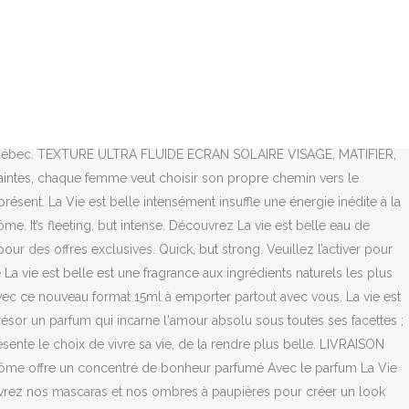
ropre chemin vers le bonheur. par courriel, SMS ou médias sociaux). Le Vapo. Incarnez la vie dans toute sa beauté avec notre nouveau parfum français aux notes florales, La Vie Est Belle. Une déclaration universelle à la beauté de la vie. Trouvez livres, caméras, robes de bal, un PC, meubles et plus sur Kijiji, le site de petites annonces no. Une déclaration olfactive unique, créée par trois des plus grands parfumeurs français, ce nouveau parfum délicat et féminin mêle des notes sucrées d'iris de Florence, de jasmin d'Arabie, de fleur d'oranger et d'essence de patchouli. Vaporisez l'eau de parfum La vie est belle L'Éclat directement sur la peau en privilégiant les points chauds de votre corps : à l'intérieur des poignets, sous le lobe de l’oreille, derrière les genoux. (Re)découvrez La vie est Belle, l’Eau de parfum iconique de Lancôme, avec ce nouveau format 15 ml à emporter partout avec vous. Cette dernière enrichit sa collection phare avec la nouvelle Eau de Parfum La Vie est Belle Intensément. Révélez votre vraie intensité avec La vie est belle Intensément, la nouvelle eau de parfum pour femmes, de Lancôme. Révélez votre vraie intensité avec La vie est belle Intensément, la nouvelle eau de parfum pour femmes, de Lancôme. Eau de parfum « La Vie est Belle », Lancôme, 75 ml, 93 €. - La vie est belle Intensément Eau de Parfum 15ml Pour Noël, dites-lui que La vie est belle avec le nouveau parfum Intense de Lancôme ! À sa manière. Découvrez les coffrets cadeaux exclusifs. La vie est belle en rose vous invite à voir la vie différemment, sous l'angle des émotions positives. Plus qu’une simple fragrance, La vie est belle est une déclaration faite par Lancôme à toutes les femmes. En entrant mon email, je consens expressément à ce que Lancôme Canada m’envoie des nouvelles, promotions, et opportunités d’engagement par messages électroniques (ex. Parfum LANCÔME ⋅ La Vie est Belle - Coffret Noël Eau de Parfum ⋅ La Vie est Belle L'Éclat - Eau de Parfum ⋅ Trésor - Lait Parfumé Pour Le Corps ⋅ O de Lancome - Eau de Toilette Femme ⋅ La Nuit Trésor Caresse - Eau de Parfum ⋅ Trésor Midnight Rose - Eau de Parfum Femme ⋅ Miracle Secret - Eau de Parfum ⋅ Magie Noire - Eau de Toilette Femme ⋅ Trésor L La fonction Javascript de votre navigateur est désactivée. Parfum. La Vie est Belle Intensément eau de parfum, 50 ml. UN MARIAGE DÉLICAT ENTRE LE NEROLI ET L’AMBRE Votre vie sera encore plus belle avec ce nouveau parfum féminin signé Lancôme. Un précieux flacon aux multiples facettes qui rend hommage aux milliers de bourgeons de fleurs encapsulés à l'intérieur. Quick, but strong. Découvrez la variété de produits, les informations détaillées, les prix et la disponibilité en succursale ou en ligne. Rappelez-vous du succès d’un certain Angel. Edition Limitée ! Et le nouveau parfum La Vie est Belle L'Éclat de Lancôme nous le prouve : à l'occasion de sa sortie et pour 79 € d'achat dans la marque Lancôme 3 cadeaux vous sont OFFERTS ! Parfum à la signature olfactive unique et composé par trois éminents parfumeurs français, La Vie est Belle inaugure un nouveau langage olfactif employant de précieuses … Pour en savoir plus sur vos choix consultez notre, La Vie est Belle Intensément Eau de Parfum. La Vie est Belle en Rose, nouveau parfum Lancôme La Vie est Belle en Rose, nouveau pa