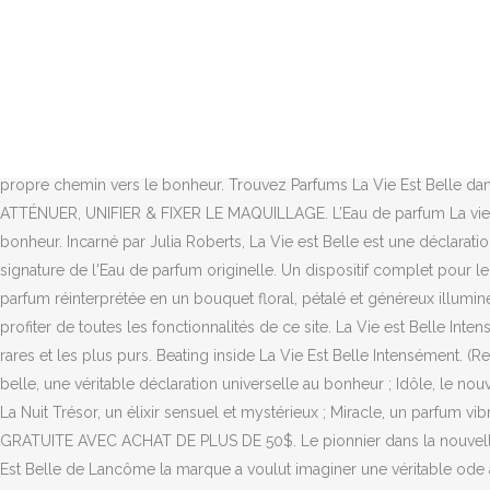
Une déclaration universelle à la beauté de la vie. En entrant mon email, je consens expressément à ce que Lancôme Canada m’envoie des nouvelles, promotions, et opportunités d’engagement par messages électroniques (ex. Une réalisation multi-matériaux installée au Sephora des Champs-Élysées qui mettait en avant les codes de ce nouveau flacon. Eau de Parfum. La Vie Est Belle ! Personnalisez votre achat avec une gravure personnalisée gratuite. Une déclaration universelle à la beauté de la vie. Happiness is a vibration that lives within all of us. TEXTURE ULTRA FLUIDE ÉCRAN SOLAIRE VISAGE, MATIFIER, ATTÉNUER, UNIFIER & FIXER LE MAQUILLAGE. "La Vie est belle" rempli l’espace, et vous pouvez sentir sa trace longtemps après, même dans de grandes surfaces. Le produit a été ajouté à vos présélections. Des “cookies” et technologies similaires sont utilisées à des fins de publicité. Les extraits purs d'iris, de jasmin d'Arabie et de fleur d'oranger forment les notes de cœur, la poire et le cassis en note de tête donnant au parfum son doux parfum, tandis que le patchouli, le praliné et la L’Eau de parfum La vie est Belle symbolise une nouvelle philosophie de vie : loin des contraintes, chaque femme veut choisir son propre chemin vers le bonheur. Trouvez Parfums La Vie Est Belle dans Acheter et vendre | Achetez et vendez des articles localement à Québec. TEXTURE ULTRA FLUIDE ÉCRAN SOLAIRE VISAGE, MATIFIER, ATTÉNUER, UNIFIER & FIXER LE MAQUILLAGE. L’Eau de parfum La vie est Belle symbolise une nouvelle philosophie de vie : loin des contraintes, chaque femme veut choisir son propre chemin vers le bonheur. Incarné par Julia Roberts, La Vie est Belle est une déclaration universelle sur la beauté de la vie. Une invitation à saisir le moment présent. La Vie est belle intensément insuffle une énergie inédite à la signature de l'Eau de parfum originelle. Un dispositif complet pour le lancement du nouveau parfum « La vie est belle EN ROSE » de Lancôme. It’s fleeting, but intense. Découvrez La vie est belle eau de parfum réinterprétée en un bouquet floral, pétalé et généreux illuminé par un cœur de roses et de pivoine. Inscrivez-vous dès maintenant pour des offres exclusives. Quick, but strong. Veuillez l’activer pour profiter de toutes les fonctionnalités de ce site. La Vie est Belle Intensément : L'Eau de Parfum Intense pour Femme de Lancôme. Lancôme La vie est belle est une fragrance aux ingrédients naturels les plus rares et les plus purs. Beating inside La Vie Est Belle Intensément. (Re)découvrez La vie est Belle, l'Eau de parfum iconique de Lancôme, avec ce nouveau format 15ml à emporter partout avec vous. La vie est belle, une véritable déclaration universelle au bonheur ; Idôle, le nouveau parfum des femmes qui souhaitent vivre leurs rêves en grand ; Trésor un parfum qui incarne l'amour absolu sous toutes ses facettes ; La Nuit Trésor, un élixir sensuel et mystérieux ; Miracle, un parfum vibrant et étincelant comme l'aube naissante d'un nouveau jour Elle représente le choix de vivre sa vie, de la rendre plus belle. LIVRAISON GRATUITE AVEC ACHAT DE PLUS DE 50$. Le pionnier dans la nouvelle ère des parfums pour femmes. Le parfum La Vie Est Belle de Lancôme offre un concentré de bonheur parfumé Avec le parfum La Vie Est Belle de Lancôme la marque a voulut imaginer une véritable ode au bonheur dans laque