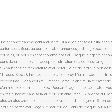
Ouvrez les portes du plus beau magasin du Web ! Les champs obligatoires sont indiqués avec * Salon de jardin le bon coin 56 Source google image: https://img2.leboncoin.fr/ad-image/c290a4e7f440dfed53434ab64679188fb69fb2d8.jpg Le Bon Coin : la vente d'une maison dans une annonce très originale, LeBonCoin.fr : Il met en vente son colocataire en ''bon état général'', Leboncoin.fr : une annonce pour une collection de... rouleaux de papier toilette, Le Bon Coin : une annonce très drôle pour la vente d'une télévision HD, Leboncoin.fr : une annonce pour un film qui ne lui a vraiment pas plu. Le Bon Coin : la photo de cette annonce pour un scooter a un petit problème Le Bon Coin : top 5 des pires annonces immobilières ! 20 août 2013 - Salon de jardin fer forgé à retaper sur le bon coin Salon de jardin le bon coin 56 Source google image: https://img2.leboncoin.fr/ad-image/c290a4e7f440dfed53434ab64679188fb69fb2d8.jpg Votre Spécialiste en mobilier de jardin en résine tressée et aluminium haut de gamme. Consultez nos 13394 annonces de particuliers et professionnels sur leboncoin (La politesse c'est important) Je vends ce fabuleux (sublime meme) salon de jardin ! Le tout dans une annonce franchement amusante. Quand on pense à l’installation d’un coin de repas extérieur ou d’un salon de jardin, on imagine tout de suite qu’on passera plus de temps en plein air et qu’on profitera des parfums des fleurs autour de la table. annonces jardin age occasion : iledefrance salon jardin en bois devidoir enrouleur de tuyau de jardin . Si le coeur vous en dit, vous pouvez egalement empiler plusieurs coussins, ou vous en servir comme dossier. Pratique, élégante et conviviale, la table de jardin ronde investit les petits comme les grands espaces extérieurs. Si vous continuez à utiliser ce dernier, nous considérerons que vous acceptez l'utilisation des cookies. Un grand choix de produits aux meilleurs prix. Le salon de jardin en rotin est également prisé pour sa résistance à une exposition de longue durée aux variations de température et au soleil. Salon de jardin le bon coin 74 Source google image: https://pmcdn.priceminister.com/nav/500×500/jardin_mobilier-de-jardin.jpg Salon et mobilier de jardin - Marques, Stock & Livraison rapide chez Leroy Merlin. Leboncoin.fr : une annonce pour du travail peu commun, "Chevaliers au chomage... Leboncoin.fr : une annonce pour retrouver votre âme d'enfant grâce à ce costume... Leboncoin.fr : il met en vente un abri militaire datant de la Seconde Guerre... LeBonCoin.fr : Une annonce hallucinante pour mettre en vente un Samsung Galaxy, Leboncoin.fr : La vente hilarante d'un modèle Terminator T-800. Pour aménager un tel coin salon, vous aurez besoin de quelques bons conseils.Premièrement, mesurez l’espace libre et si c’est possible, faites une esquisse. Comment réagir en cas d'inceste dans sa famille ou son entourage ? À propos du boncoin. Quoi de plus agréable que de se prélasser dans son jardin après une dure journée de travail ? Avec l’arrivée de l’été, nous avons de plus en plus envie de sortir sur la terrasse ou dans le jardin. Salon de jardin le bon coin 85. Après l'annonce touchante et un peu vicieuse d'un papa, place à une annonce d'un autre genre pour un salon de jardin en parfait état. Reçois le meilleur de Gentside chaque jour au chaud dans ta boîte mail. Vend salon de jardin en bois bon état dimension 1.40m de long 80 cm de large 80 cm de haut Jacques J. En nous allongeant dans un coin salon extérieur confortable – un jus frais à la main, nous jouissons des jours chauds. Home » Cabane de jardin » Salon de jardin le bon coin 76 Salon de jardin le bon coin 76 Je veux trouver un beau salon de jardin bien noté pas cher ICI Salon de jardin le bon coin 76 A l'étage une chambre 12,50m2 et une pièce de rangement 25m2; Grange en pierre 100m2 avec atelier et remise , Une 