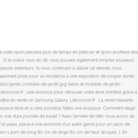
ment, avait mis en vente deux salons de jardin. Vous noterez la largesse de choix possible pour vous assoir ! Retrouvez chez Leroy Merlin notre sélection de , au prix le plus juste, sur un large choix de marques et de références, disponibles en magasin ou livrés rapidement à votre domicile. Le bon coin salon de jardin seine maritime Source google image: https://img3.leboncoin.fr/ad-image/ad4fc6f67d41e85b9aaed83179625b567b7dd50b.jpg Si l'on trouve tout et n'importe quoi sur Le Bon Coin, on trouve également d'improbables annonces pour des produits très étonnants, comme ces meubles de jardin qui o… On trouve de tout sur leboncoin.fr, même des salons de jardin au beau milieu du mois de décembre. Ajoutez à cela un vendeur qui ne se déplace pas, et vous obtenez une annonce des plus drôles, mais ce devait être le but initial. Et de conclure sur le fait qu'il n'y a aucune urgence pour acheter ce salon de jardin : "Rappelez vous que nous sommes en automne, donc pas d'urgence pour la vente. En bois, en métal, en résine ou encore en céramique, elle se décline en de nombreux styles pour séduire les amateurs de décoration contemporaine comme les adeptes d’ambiance vintage et rétro. Consultez nos 50246 annonces de particuliers et professionnels sur leboncoin Le bon coin salon de jardin seine maritime. Home » Salon de jardin » Salon de jardin le bon coin 76 Salon de jardin le bon coin 76 Je veux trouver un beau salon de jardin bien noté pas cher ICI Salon de jardin le bon coin 76 Avec leboncoin, trouvez la bonne affaire, réalisez-la bonne vente pour votre voiture, immobilier, emploi, location de vacances, vêtements, mode, maison, meubles, jeux vidéo, etc., sur le site référent de petites annonces de particulier à particulier et professionnels Consultez nos 1181753 annonces de particuliers et professionnels sur leboncoin Toutes nos annonces gratuites Meuble d’occasion cuisine, table et canapé Seine-Maritime. L'annonce est toujours disponible si ce salon de jardin vous fait de l'oeil ! "Bonjour ! Consultez nos 8069 annonces de particuliers et professionnels sur leboncoin La table est en fer... Je crois, du moins en acier. Il est violet, couleur obtenue en mixant du rouge et du bleu (prouesse technique) Cependant, si vous le voyez vert ou rouge, il faudrait consulter.". Si l'on t