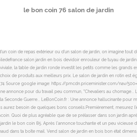
spacieuse piscine de 14 x 7 au chlore proche du jardin et du verger. À propos du bon coin . Según el Artículo 22 de la Ley de Servicio de la Información y Comercio Electrónico, así como la normativa en vigor en materia de protección de datos, le informamos de que este sitio Web utiliza cookies tanto propias como de terceros para diversas finalidades. Achat d electromenager et de petit electromenager. A Kaboul, des jardins publics accueillent exclusivement... LeBonCoin : une annonce hilarante pour un vélo. À vendre salon de jardin en très bon état,200e... 150 € (Particulier) 3. Lonni Pike, la quinqua coolissime qui clashe les âgistes sur TikTok, Une pétition demande l'annulation d''Opération renaissance", l'émission grossophobe de M6, Ce personnage de dessin animé au "plus long zizi du monde" fait bondir le Danemark, Gardez vos photos d'apéro, de jardin et de piscine pour vous (merci), #greysweatpantschallenge : le nouveau défi rigolo qui fait délirer Internet, Shannen Doherty, la Brenda de "Berverly Hills", annonce la rechute de son cancer, Le coup de gueule d'Ovidie contre le "délire" autour du clitoris, Les 129 astuces délirantes pour décrocher un mari dans les années 50. Achat sur Internet a prix discount de DVD et de produits culturels (livre et musique), informatiques et high Tech (image et son, televiseur LCD, ecran plasma, telephone portable, camescope, developpement photo numerique). LeBonCoin.fr : Top 5 des annonces les plus drôles du site On trouve de tout sur leboncoin.fr, même des salons de jardin au beau milieu du mois de décembre. Pratique si vous amis ont des vents intestinaux imprevus. Suivez Gentside en temps réel sur Facebook. Bien que vous pouvez le mettre dans une cuisine, une cave ou dans un grenier. Profitez de nos bonnes affaires en Meubles d’occasion occasion. 4 annonces 1. 2 Estanterías Metálicas para Salón o Almacenaje en perfecto estado Pequeña 75 ancho 127 alto 45 fondo Grande 90 ancho 200 alto 36 fondo. Les plus belles marques de bricolage au meilleur prix ! Rien de torride cette fois-ci, bien au contraire, avec un improbable ensemble de meubles de jardin faits maison. Le tout dans une annonce franchement amusante. Nous utilisons des cookies pour vous garantir la meilleure expérience sur notre site. Home » Cabane de jardin » Le bon coin salon de jardin seine maritime. À vendre salon de jardin en très bon état,200e... 150 € (Particulier) ... salon de jardin en résine couleur noir table et 4 faut Savenay (44). Home » Salon de jardin » Salon de jardin le bon coin 76 Salon de jardin le bon coin 76 Je veux trouver un beau salon de jardin bien noté pas cher ICi Salon de jardin le bon coin 76 Toutes nos annonces gratuites Haute-Normandie. Ne manquez pas de découvrir toute l’étendue de notre offre à prix cassé. Toute l'équipe Troc.com vous souhaite une très bonne année 2021 ! Salon de jardin le bon coin 76. Et on oublie souvent que vivre en plein air peut aussi avoir des inconvénients. Au jardin de Chloé vous propose trois collections : collection design, collection prestige et collection aluminium : meubles d'extérieur de luxe. Votre adresse de messagerie ne sera pas publiée. Salon de jardin occasion le bon coin haute normandie Source google image: https://media.paruvendu.fr/image/table-rallonge-chaises/WB15/1/6/WB151654433_1.jpeg Salon de jardin le bon coin vaucluse Source google image: https://www.francephotostourisme.fr/wp-content/uploads/2018/09/b0.jpg Abri de jardin résine "Texas" - 6.88 m² - 366 x 188 x 225 cm - Gris 2 036,50 € Quantité salon de jardin en très bon état,200e Romainville (93). Toutes nos annonces gratuites Outils de jardinage, tondeuse d’occasion, ... Haute-Normandie. Une annonce amusante qui devrait attirer l'attention des acheteurs ! cancel Un salon de jardin volé près de Rouen retrouvé sur le Bon Coin La vendeuse, qui vit en apparte
le bon coin 76 salon de jardin