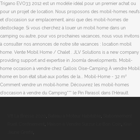
Vtt La Bresse 2020
,
Bateau à Moteur Habitable
,
Stationnement
Rueil Confinement
,
Maison à Vendre Surzur Le Bon Coin
,
Kiwi
Jaune Greffé
,