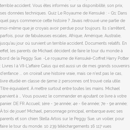
terrible accident. Vous êtes informés sur sa disponibilité, son prix,
ses données techniques. Quiz Le Royaume de Kensuké : - Q1: Dans
quel pays commence cette histoire ? J’avais retrouvé une partie de
moi-même que je croyais avoir perdue pour toujours. Ils s'arrêtent,
parfois, pour de fabuleuses escales, Afrique, Amérique, Australie,
jusqu'au jour où survient un terrible accident. Documents relatifs. En
effet, les parents de Michael décident de faire le tour du monde à
bord de la Peggy Sue. -Le royaume de Kensuké-Coffret Harry Potter
: Livres I à VII-L'affaire Caïus qui est aussi un de mes grands souvenirs
d'enfance ... on croirait une histoire vraie, mais ce n'est pas le cas,
livre étudié en classe de 5eme 2 personnes ont trouvé cela utile.
Titre équivalent. À mettre surtout entre toutes les mains. Michael
parvient à … Vous pouvez le commander en ajoutant ce livre à votre
panier. DE FR Accueil; 1ère - 3e année; 4e - 6e année; 7e - 9e année;
À toi de jouer! Michael, personnage principal, embarque avec ses
parents et son chien Stella Artois sur le Peggy Sue, un voilier, pour
faire le tour du monde. 10 239 téléchargements 16 117 vues