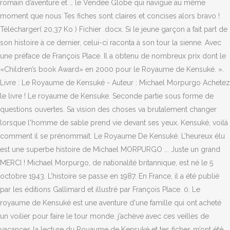
romain d’aventure et … le Vendée Globe qui navigue au même
moment que nous Tes fiches sont claires et concises alors bravo !
Télécharger( 20,37 Ko ) Fichier .docx. Si le jeune garçon a fait part de
son histoire à ce dernier, celui-ci raconta à son tour la sienne. Avec
une préface de François Place. Il a obtenu de nombreux prix dont le
«Children’s book Award» en 2000 pour le Royaume de Kensuké. ».
Livre : Le Royaume de Kensuké - Auteur : Michael Morpurgo Achetez
le livre ! Le royaume de Kensuke. Seconde partie sous forme de
questions ouvertes. Sa vision des choses va brutalement changer
lorsque l'homme de sable prend vie devant ses yeux. Kensuké, voilà
comment il se prénommait. Le Royaume De Kensuké. L’heureux élu
est une superbe histoire de Michael MORPURGO ... Juste un grand
MERCI ! Michael Morpurgo, de nationalité britannique, est né le 5
octobre 1943. L’histoire se passe en 1987. En France, il a été publié
par les éditions Gallimard et illustré par François Place. 0. Le
royaume de Kensuké est une aventure d'une famille qui ont acheté
un voilier pour faire le tour monde. j’achève avec ces veilles de
vacances la lecture du Royaume de Kensuké et tes fiches m’ont été