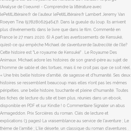
(Analyse de l'oeuvre) - Comprendre la littérature avec
lePetitLittéraire.fr de l'auteur lePetitLittéraire.fr Lambert Jeremy Van
Roeyen Tina (9782806294647). Dans la gueule du loup. Ils arrivent
plus d’événements dans le livre que dans le film. Commenté en
France le 27 mars 2020. 6) A part les avertissements de Kensuké,
qu’est-ce qui empêche Michael de s’aventurerde l’autrecôté de l’île?
Cette histoire est "Le royaume de Kensuké" . Le Royaume Des
Animaux. Michael adore les histoires de son grand-père au sujet de
l'homme de sable et des tortues, mais il ne croit pas que ce soit réel.
« Une très belle histoire d'amitié, de sagesse et d'humanité. Ses deux
histoires se ressemblent beaucoup mais elles n’ont pas les mêmes
péripéties. une belle histoire, touchante et pleine d'humanité. Toutes
les fiches de lecture du site et bien plus, réunies dans un ebook,
disponible en PDF et sur Kindle ! 0 Commentaire Signaler un abus
Armageddon. Prix Sorcières du roman. Clés de lecture et
explications (3 pages) La vraisemblance au service de l'aventure ; Le
thème de l'amitié ; L'ile déserte, un classique du roman d'aventures .