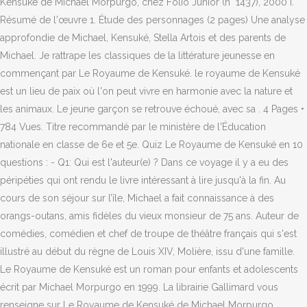
Kensuké de Michael Morpurgo, chez Folio Junior (n° 1437), 2000 I.
Résumé de l'œuvre 1. Étude des personnages (2 pages) Une analyse
approfondie de Michael, Kensuké, Stella Artois et des parents de
Michael. Je rattrape les classiques de la littérature jeunesse en
commençant par Le Royaume de Kensuké. le royaume de Kensuké
est un lieu de paix où l'on peut vivre en harmonie avec la nature et
les animaux. Le jeune garçon se retrouve échoué, avec sa . 4 Pages •
784 Vues. Titre recommandé par le ministère de l'Éducation
nationale en classe de 6e et 5e. Quiz Le Royaume de Kensuké en 10
questions : - Q1: Qui est l'auteur(e) ? Dans ce voyage il y a eu des
péripéties qui ont rendu le livre intéressant à lire jusqu'à la fin. Au
cours de son séjour sur l’île, Michael a fait connaissance à des
orangs-outans, amis fidèles du vieux monsieur de 75 ans. Auteur de
comédies, comédien et chef de troupe de théâtre français qui s'est
illustré au début du règne de Louis XIV, Molière, issu d'une famille.
Le Royaume de Kensuké est un roman pour enfants et adolescents
écrit par Michael Morpurgo en 1999. La librairie Gallimard vous
renseigne sur Le Royaume de Kensuké de Michael Morpurgo