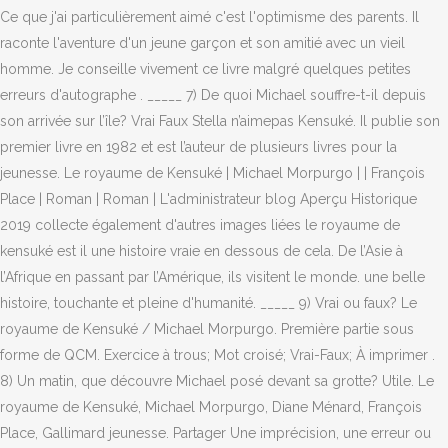
Ce que j'ai particulièrement aimé c'est l'optimisme des parents. Il
raconte l'aventure d'un jeune garçon et son amitié avec un vieil
homme. Je conseille vivement ce livre malgré quelques petites
erreurs d'autographe . _____ 7) De quoi Michael souffre-t-il depuis
son arrivée sur l’île? Vrai Faux Stella n’aimepas Kensuké. Il publie son
premier livre en 1982 et est l’auteur de plusieurs livres pour la
jeunesse. Le royaume de Kensuké | Michael Morpurgo | | François
Place | Roman | Roman | L'administrateur blog Aperçu Historique
2019 collecte également d'autres images liées le royaume de
kensuké est il une histoire vraie en dessous de cela. De l’Asie à
l’Afrique en passant par l’Amérique, ils visitent le monde. une belle
histoire, touchante et pleine d'humanité. _____ 9) Vrai ou faux? Le
royaume de Kensuké / Michael Morpurgo. Première partie sous
forme de QCM. Exercice à trous; Mot croisé; Vrai-Faux; À imprimer .
8) Un matin, que découvre Michael posé devant sa grotte? Utile. Le
royaume de Kensuké, Michael Morpurgo, Diane Ménard, François
Place, Gallimard jeunesse. Partager Une imprécision, une erreur ou