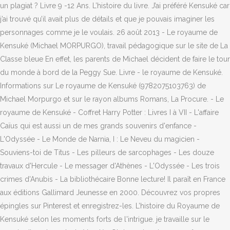
un plagiat ? Livre 9 -12 Ans. L’histoire du livre. J’ai préféré Kensuké car
j’ai trouvé qu’il avait plus de détails et que je pouvais imaginer les
personnages comme je le voulais. 26 août 2013 - Le royaume de
Kensuké (Michael MORPURGO), travail pédagogique sur le site de La
Classe bleue En effet, les parents de Michael décident de faire le tour
du monde à bord de la Peggy Sue. Livre - le royaume de Kensuké.
Informations sur Le royaume de Kensuké (9782075103763) de
Michael Morpurgo et sur le rayon albums Romans, La Procure. - Le
royaume de Kensuké - Coffret Harry Potter : Livres I à VII - L'affaire
Caïus qui est aussi un de mes grands souvenirs d'enfance -
L'Odyssée - Le Monde de Narnia, I : Le Neveu du magicien -
Souviens-toi de Titus - Les pilleurs de sarcophages - Les douze
travaux d'Hercule - Le messager d'Athènes - L'Odyssée - Les trois
crimes d'Anubis - La bibliothécaire Bonne lecture! Il paraît en France
aux éditions Gallimard Jeunesse en 2000. Découvrez vos propres
épingles sur Pinterest et enregistrez-les. L’histoire du Royaume de
Kensuké selon les moments forts de l'intrigue. je travaille sur le