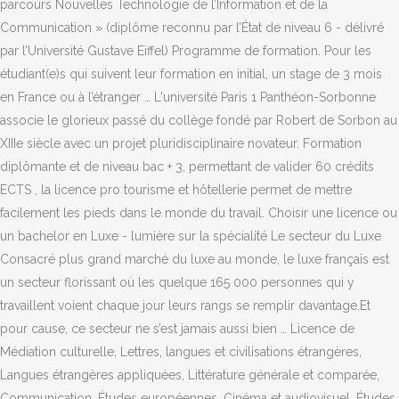
parcours Nouvelles Technologie de l’Information et de la
Communication » (diplôme reconnu par l’État de niveau 6 - délivré
par l’Université Gustave Eiffel) Programme de formation. Pour les
étudiant(e)s qui suivent leur formation en initial, un stage de 3 mois
en France ou à l’étranger … L'université Paris 1 Panthéon-Sorbonne
associe le glorieux passé du collège fondé par Robert de Sorbon au
XIIIe siècle avec un projet pluridisciplinaire novateur. Formation
diplômante et de niveau bac + 3, permettant de valider 60 crédits
ECTS , la licence pro tourisme et hôtellerie permet de mettre
facilement les pieds dans le monde du travail. Choisir une licence ou
un bachelor en Luxe - lumière sur la spécialité Le secteur du Luxe
Consacré plus grand marché du luxe au monde, le luxe français est
un secteur florissant où les quelque 165 000 personnes qui y
travaillent voient chaque jour leurs rangs se remplir davantage.Et
pour cause, ce secteur ne s’est jamais aussi bien … Licence de
Médiation culturelle, Lettres, langues et civilisations étrangères,
Langues étrangères appliquées, Littérature générale et comparée,
Communication, Études européennes, Cinéma et audiovisuel, Études