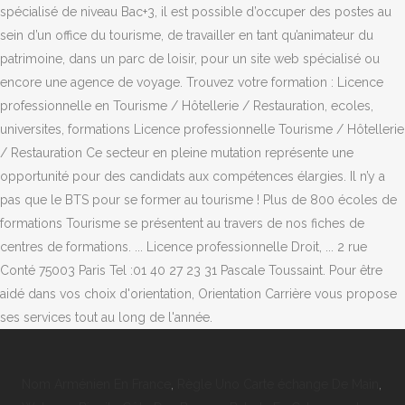
spécialisé de niveau Bac+3, il est possible d’occuper des postes au
sein d’un office du tourisme, de travailler en tant qu’animateur du
patrimoine, dans un parc de loisir, pour un site web spécialisé ou
encore une agence de voyage. Trouvez votre formation : Licence
professionnelle en Tourisme / Hôtellerie / Restauration, ecoles,
universites, formations Licence professionnelle Tourisme / Hôtellerie
/ Restauration Ce secteur en pleine mutation représente une
opportunité pour des candidats aux compétences élargies. Il n’y a
pas que le BTS pour se former au tourisme ! Plus de 800 écoles de
formations Tourisme se présentent au travers de nos fiches de
centres de formations. ... Licence professionnelle Droit, ... 2 rue
Conté 75003 Paris Tel :01 40 27 23 31 Pascale Toussaint. Pour être
aidé dans vos choix d'orientation, Orientation Carrière vous propose
ses services tout au long de l'année.
Nom Arménien En France
,
Règle Uno Carte échange De Main
,