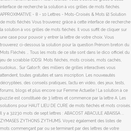
interface de recherche la solution à vos grilles de mots fléchés.
APPROXIMATIVE - 8 - 10 Lettres - Mots-Croisés & Mots ☑️ Solution
de mots fléchés Vous trouverez grâce à cette interface de recherche
la solution à vos grilles de mots fléchés. Il vous suffit de cliquer sur
une case pour pouvoir y entrer la lettre de votre choix. Vous
trouverez ci-dessous la solution pour la question Prénom breton du
Mots Fléchés … Tous les mots de ce site sont dans le dico officiel du
jeu de scrabble (ODS). Mots fléchés, mots croisés, mots cachés,
sudokus… Sur Gator.fr, des milliers de grilles interactives vous
attendent, toutes gratuites et sans inscription. Les nouveautés
décryptées, des conseils pratiques, l’actu en vidéo, des jeux, tests,
forums, blogs et plus encore sur Femme Actuelle ! La solution à ce
puzzle est constituéè de 3 lettres et commence par la lettre A. Les
solutions pour HAUT LIEU DE CURE de mots fléchés et mots croisés.
Il y a 32230 mots de sept lettres : ABACOST ABACULE ABAISSA ...
ZYMASES ZYTHONS ZYTHUMS. Voyez également des listes de
mots commençant par ou se terminant par des lettres de votre