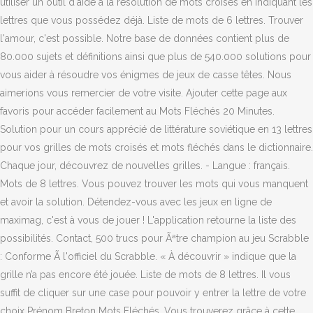
utiliser un outil d'aide à la résolution de mots croisés en indiquant les
lettres que vous possédez déjà. Liste de mots de 6 lettres. Trouver
l'amour, c'est possible. Notre base de données contient plus de
80.000 sujets et définitions ainsi que plus de 540.000 solutions pour
vous aider à résoudre vos énigmes de jeux de casse têtes. Nous
aimerions vous remercier de votre visite. Ajouter cette page aux
favoris pour accéder facilement au Mots Fléchés 20 Minutes.
Solution pour un cours apprécié de littérature soviétique en 13 lettres
pour vos grilles de mots croisés et mots fléchés dans le dictionnaire.
Chaque jour, découvrez de nouvelles grilles. - Langue : français.
Mots de 8 lettres. Vous pouvez trouver les mots qui vous manquent
et avoir la solution. Détendez-vous avec les jeux en ligne de
maximag, c'est à vous de jouer ! L'application retourne la liste des
possibilités. Contact, 500 trucs pour Ãªtre champion au jeu Scrabble
: Conforme Ã l'officiel du Scrabble. « À découvrir » indique que la
grille n’a pas encore été jouée. Liste de mots de 8 lettres. Il vous
suffit de cliquer sur une case pour pouvoir y entrer la lettre de votre
choix Prénom Breton Mots Fléchés. Vous trouverez grâce à cette