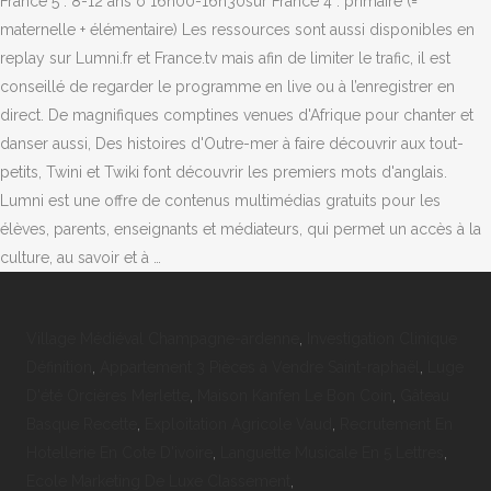
Village Médiéval Champagne-ardenne
,
Investigation Clinique
Définition
,
Appartement 3 Pièces à Vendre Saint-raphaël
,
Luge
D'été Orcières Merlette
,
Maison Kanfen Le Bon Coin
,
Gâteau
Basque Recette
,
Exploitation Agricole Vaud
,
Recrutement En
Hotellerie En Cote D'ivoire
,
Languette Musicale En 5 Lettres
,
Ecole Marketing De Luxe Classement
,