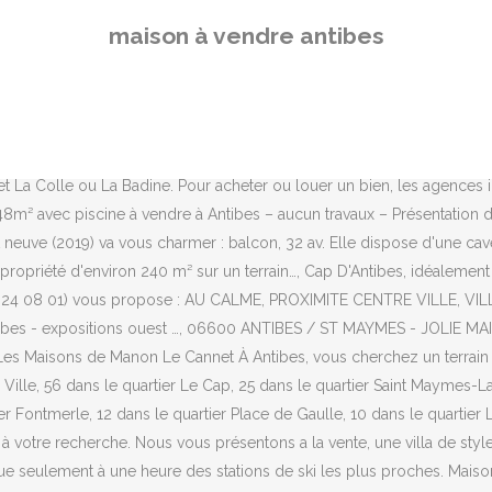
echerche 2273 annonces immobilières de vente de maisons à Antibes et vente de villas à Antibes à … Le terrain est piscinable, un grand garage et un ascenseur viennent compléter son confort. Vous profiterez d'une surface de 80 m² avec une terrasse plein Sud de 22m², à laquelle s'ajoute 100 m² ( hauteur sous-plafond : 2,10m ) au ni... Lire la suite, ANTIBES VIEILLE VILLE: Accueil. Antibes est une ville de 75 570 habitants dont 55 % des habitants sont propriétaires. Orpi vous propose un large choix de biens immobiliers en vente, à Juan-les-Pins : appartements, maison, duplex etc. ... Antibes ilette centre/plage à … Consultez les annonces de maisons en vente à Antibes (06) que Figaro Immobilier met à votre disposition. Antibes Ilette EXCLUSIVITE 9. Recevez directement toutes les offres correspondant à votre recherche J'accepte les règles de confidentialités Recevoir la newsletter Valider et recevoir les meilleures offres. Carte 3D, annonces géolocalisées, alertes personnalisées. Cap D'Antibes (06) Dans un quartier résidentiel recherché sur les collines d'Antibes, belle villa néo pro…, Envie d'acheter une maison à Antibes (06) à vendre ? directement dans votre boîte mail ! Maison/Villa à vendre ANTIBES - 5 pièces 123 m² - Blue Square Immobilier - 2272047. Comment ne pas payer d’impôts sur les revenus locatifs ? Résidentiel, au calme, et proche de toutes les commodités, adorable et confortable maison 4 pièces de plain-…, EXCLUSIVITE: Nichée dans un quartier calme et plein de charme en position dominante, une villa de 400 m² rénovée en 2015 styl…, Antibes dans un quartier résidentiel proche des accès et commodités, au calme et entourée de verdure, villa contemporaine de …, Au coeur de la Constance, découvrez une magnifique villa provençale récente, au calme absolu, érigée sur un terrain de 1500 m…, Sur les hauteurs d'Antibes en position dominante dans quartier résidentiel . Agence immobilière Exposud Antibes. Triez les résultats par : prix, surface, ville, dpe, exclusivité, date, nombre de pièces. S'élevant sur 5 niveaux avec une terrasse au dernier étage avec vue sur la Vieille Ville. Acheter une maison à Antibes, dans les Alpes-Maritimes, permet de profiter d’un ensoleillement exceptionnel et d’un dynamisme culturel et économique appréciable. Orpi vous propose un large choix de biens immobiliers en vente, à Antibes : appartements, maison, duplex etc. En rdc, un appartement exposé au couchant, à rénover, v... Lire la suite, ANTIBES - BRUSQUETS Alpes-Maritimes. Actuellement divisée en 2 appartements de 2 pièces : Découvrir cette localité Métros, commerces de proximité, écoles et plus encore Agence Immobilière à Antibes Juan les Pins (06) Top annonces aux alentours de Antibes Juan les Pins (06) Maison en vente à Nice (06) Maison en vente à Le Cannet (06) Maison en vente à Grasse (06) Maison en vente à … Vous trouverez dans l'une des plus belles rues du Vieil Antibes, cette magnifique maison de 131 M2 au calme absolu et proche de toutes les commodités. À vendre belle maison individuelle de caractère d'une superficie de 200m² avec un appartement indépendant de 3 pièces. 1er étage et comble aménagé composé de 3/4 chambres, 2 salles de bain et 1 salle d'eau. Nous vous proposons cette villa située dans un secteur recherché d'Antibes, à 5mn des commerces et Ecoles, mais au calme absolu. Trouvez votre maison à vendre à Antibes (06600). Maison de ville neuf 180m² proche port vauban Antibes. Vous 
maison à vendre antibes