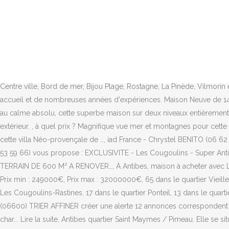
À vendre à Antibes (06) : villa de 85m² avec 3 chambres Maison 85m² 4 pièces - Antibes Faut-il investir dans une résidence senior ? Sur un terrain de 1800 m², vous allez découvrir une première maison d'habitation de 100 m², de plain pied, avec piscine, une seconde maison divisée en 5 appartements de types 2 pièces actuellement loué et un troisième bâtiment de plain pied où vous trouverez trois ... Lire la suite, Juan Les Pins - Villa d'architecte neuve dans un secteur résidentiel, au calme absolu et sans vis à vis. vendre Maison, Antibes, France sur Properstar - trouvez des propriétés à vendre dans le monde entier ANTIBES - VAL CLARET. Pour vendre vite,faites estimer gratuitementvotre bien immobilier. Interview Emmanuelle Wargon, ministre du Logement, Des plantes d'intérieur pour embellir votre logement, Location : ces villes où le préavis est d'un mois pour résilier votre bail. Cette maison comprend au rez-de-chaussée un séjour avec une cuisine américaine, une salle de douche avec WC. Maison à vendre à Antibes : 285 maisons en vente à Antibes. Pour acheter une maison, une villa ou un appartement avec vue mer, piscine, plages, proche centre, spécial investisseurs à Antibes Juan Les Pins dans les secteurs du Centre ville, Bord de mer, Bijou Plage, Rostagne, La Pinède, Vilmorin et La Colle ou La Badine. Pour acheter ou louer un bien, les agences immobilières d'Antibes présente sur ce site vous offre le meilleur accueil et de nombreuses années d'expériences. Maison Neuve de 148m² avec piscine à vendre à Antibes – aucun travaux – Présentation du bien – Temps de lecture – 4 minute(s) Dans ce quartier d’Antibes au calme absolu, cette superbe maison sur deux niveaux entièrement neuve (2019) va vous charmer : balcon, 32 av. Elle dispose d'une cave pouvant servir d'espace de rangement et d'une place de parking extérieur. , à quel prix ? Magnifique vue mer et montagnes pour cette propriété d'environ 240 m² sur un terrain…, Cap D'Antibes, idéalement située sur le versant Ouest, proche des plages et de l’hôtel du Cap, cette villa Néo-provençale de …, iad France - Chrystel BENITO (06 62 24 08 01) vous propose : AU CALME, PROXIMITE CENTRE VILLE, VILLA INDIVIDUELLE située au b…, iad France - Corinne DELORY (06 16 53 59 66) vous propose : EXCLUSIVITE - Les Cougoulins - Super Antibes - expositions ouest …, 06600 ANTIBES / ST MAYMES - JOLIE MAISON INDIVIDUELLE DE PLEIN PIED 3 PIECES D'ENVIRON 63 M² SUR TERRAIN DE 600 M² A RENOVER…, À Antibes, maison à acheter avec Les Maisons de Manon Le Cannet À Antibes, vous cherchez un terrain avec droits à bâtir ? 359 annonces, Vente, Maisons, à Antibes (06), Prix min : 249000€, Prix max : 32000000€, 65 dans le quartier Vieille Ville, 56 dans le quartier Le Cap, 25 dans le quartier Saint Maymes-Lauvert, 22 dans le quartier La Constance-Le Puy, 21 dans le quartier Les Cougoulins-Rastines, 17 dans le quartier Ponteil, 13 dans le quartier Fontmerle, 12 dans le quartier Place de Gaulle, 10 dans le quartier L'Estagnol, 28 … Maison à vendre Antibes (06600) Maison - ANTIBES (06600) TRIER AFFINER créer une alerte 12 annonces correspondent à votre recherche. Nous vous présentons a la vente, une villa de style provençale, d'une surface de 186 m², elle vous séduira par son char... Lire la suite, Antibes quartier Saint Maymes / Pimeau. Elle se situe seulement à une heure des stations de ski les plus proches. Maison à vendre Antibes - vente villa à Antibes La FNAIM 06 // R