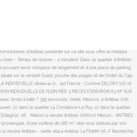
êtes à la recherche d'un appartement ou d'une maison à vendre à Juan-les-Pins ? nou…, iad France - Benoit TORDO (06 88 58 00 54) vous propose : Collines de Vallauris, proche ANTIBES et CANNES , VILLA d'une surfa…, EXCLUSIVITE ANTIBES PHILIPPE ROCHAT PROCHE CENTRE VILLE BUS TRAM JUSTE DEVANT , PROCHE DE TOUTES COMMODITES MAISON INDIVIDU…, Maisons de Manon vous propose un Projet de construction à Antibes Vous êtes à la recherche d'un terrain constructible ? Achat maison ANTIBES. Carte 3D, annonces géolocalisées, alertes personnalisées. Début du Cap d'Antibes, proche centre Juan les Pins Villa facile à vivre avec piscine, proche de tout à pied composée de: rez-de-jardin: Salon, salle à manger, cuisine équipée, sur une belle terrasse ombragée avec sa piscine et son barbecue. Travaux à prévoir... Lire la suite, ANTIBES-LES GROULES : Maison 4 pièces 71 m² ... Maison Antibes 4 pièce(s) 103 m2. L'immobilier à Antibes est centré sur la vente d'appartements, la vente de maisons et de villas. Véritable pôle économique, elle bénéficie d’une position géographique stratégique entre Nice et Cannes et aux abords de la technopole Sophia-Antipolis. Envie d'acheter une maison à Antibes (06) à vendre ? Elle se compose d'une entrée , d'un splendide séjour très lumineux avec cheminée qui se prolonge d'une très agréable terrasse avec piscine à débo... Lire la suite, Venez découvrir cette superbe Villa de style provençale de 420m² sur 2500m² de terrain avec une vue magique sur le Cap d'Antibes. Demander une estimation gratuite. Cuisine ouverte sur un double séjour de 60m2 lumineux, 4 chambres, 1 salle de bains, 2 salles d'eau, dressing, pool house, de belles prestations et matériaux de qualité. Faites l'achat d'une maison et villa de prestige avec piscine. MAISON à vendre à ANTIBES - 06600 Avec ses 80.000 habitants, Antibes est la seconde ville de la Côte d’Azur. Consultez nos annonces de vente de maisons et villa de luxe à Antibes. Sur terrain plat arboré de 15 000M² à 30 m de la plage, maison de 200M² sur 2 niveaux à rénover .…, COUP DE COEUR ! Renégociation de l’assurance emprunteur : tous les prêts concernés au 1er janvier ! Emmanuelle Wargon : « On a besoin des investisseurs privés et institutionnels ». Les annonces sont mises à jour quotidiennement par les propriétaires et les agences immobilières de Antibes (06) et ses environs. Achetez votre maison dans les meilleures conditions avec l’expertise des agences CENTURY 21 Si vous souhaitez en savoir plus sur Juan-les-Pins, découvrez notre page dédiée à l'immobilier dans Juan-les-Pins: vie de quartier, informations pratiques et activités locales. Villa d'une superficie de 174m² implantée sur un terrain clos de 670m². Maisons et Appartements. Décoration : quelles sont les tendances de la rentrée ? Il y a de nombreux espaces verts. Achat maison ANTIBES. Vente. Dans un quartier prisé, à 100m des plages, venez découvrir cette charmante maison de ville de 105m² avec une terrasse sur le toit de 50m² vue mer Aux abords du centre-ville, à 5 minutes à pied de la gare SNCF et de la piscine d'ANTIBES, jolie villa ni