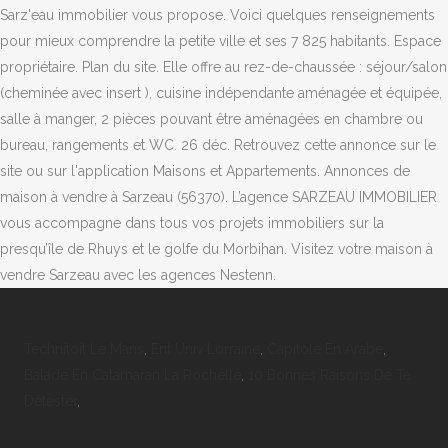
Technitoit Le Mans
,
Ent Univ Lorraine
,
Capitole En Arabe
,
Balade En Catamaran La Rochelle
,
10 Bonnes Raisons De Te
Détester
,