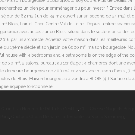
000) Maison bourgeoise. BLOIS (41000) 465 000 € Plus de détails. An
recherchez un bien pour emménager ou pour investir ? Entrez dans l'u
jour de 62 m2 ( un de 39 m2 ouvert sur un second de 24 m2) et d'u
m² Blois, Loir-et-Cher, Centre-Val de Loire . Depuis l’entrée spacieu
néreux avec accès sur co Blois, située dans le secteur prisé des éco
 2016 par un architecte. Achetez votre maison dans les meilleures co
e du 19ème siècle et son jardin de 6000 m². maison bourgeoise. Nous 
utiful house with 4 bedrooms and 4 bathrooms is on the edge of the
 de 30 m², 2 salons, bureau ; au 1er étage : 4 chambres dont une avec
belle demeure bourgeoise de 400 m2 environ avec maison d'amis , 7 
éputés de Blois. Maison bourgeoise à vendre à BLOIS (41) Surface de 
agée équipée fonctionnelle.
,
Quand Un Homme Te Dit Tu Es Gentille
,
Chili Cheese Nuggets Burge
 Rare
,
Quelque Chose De Rare
,
La Tempête Du Siècle Streaming
,