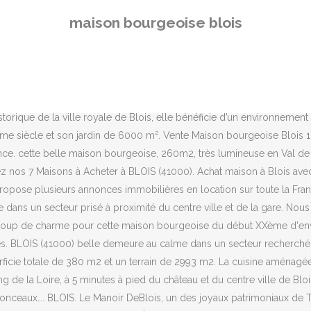
veaux ( caves et combles inclues ) . Belle maison bourgeoise, de 6 pi
maison bourgeoise blois
nées 1930 d'une surface habitable de 155m². BLOIS - QUARTIER 
 Nous sommes aussi heureux de rencontrer et accueillir de nouvelles
2015 avec nos deux enfants. Située face au Château royal de Blois da
1998, il s'agit du seul musée public en Europe à présenter en un même
é à proximité du centre ville et de la gare Maison Bourgeoise Blois 
storique de la ville royale de Blois, elle bénéficie d’un environnement
me siècle et son jardin de 6000 m². Vente Maison bourgeoise Blois 1
rance. cette belle maison bourgeoise, 260m2, très lumineuse en Val d
nos 7 Maisons à Acheter à BLOIS (41000). Achat maison à Blois avec 
 propose plusieurs annonces immobilières en location sur toute la Fr
 dans un secteur prisé à proximité du centre ville et de la gare. Nou
p de charme pour cette maison bourgeoise du début XXème d'env. En
e visites. BLOIS (41000) belle demeure au calme dans un secteur rech
icie totale de 380 m2 et un terrain de 2993 m2. La cuisine aménagée
ng de la Loire, à 5 minutes à pied du château et du centre ville de Bl
aux…. BLOIS. Le Manoir DeBlois, un des joyaux patrimoniaux de Trois-