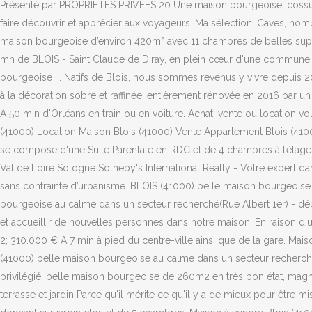
Présenté par PROPRIETES PRIVEES 20 Une maison bourgeoise, cossue du
faire découvrir et apprécier aux voyageurs. Ma sélection. Caves, n
maison bourgeoise d’environ 420m² avec 11 chambres de belles super
mn de BLOIS - Saint Claude de Diray, en plein cœur d'une commune
bourgeoise ... Natifs de Blois, nous sommes revenus y vivre depuis 2
à la décoration sobre et raffinée, entièrement rénovée en 2016 par u
A 50 min d'Orléans en train ou en voiture. Achat, vente ou location 
(41000) Location Maison Blois (41000) Vente Appartement Blois (41
se compose d'une Suite Parentale en RDC et de 4 chambres à l’étage 
Val de Loire Sologne Sotheby's International Realty - Votre expert da
sans contrainte d’urbanisme. BLOIS (41000) belle maison bourgeoise
bourgeoise au calme dans un secteur recherché(Rue Albert 1er) - d
et accueillir de nouvelles personnes dans notre maison. En raison d'
2; 310.000 € A 7 min à pied du centre-ville ainsi que de la gare. Mai
(41000) belle maison bourgeoise au calme dans un secteur recherché
privilégié, belle maison bourgeoise de 260m2 en très bon état, magnif
terrasse et jardin Parce qu'il mérite ce qu'il y a de mieux pour être 