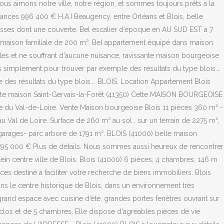
us aimons notre ville, notre région, et sommes toujours prêts à la
nces 996 400 € H.A.I Beaugency, entre Orléans et Blois, belle
asses dont une couverte. Bel escalier d’époque en AU SUD EST à 7
maison familiale de 200 m². Bel appartement équipé dans maison
oles et ne souffrant d'aucune nuisance, ravissante maison bourgeoise
es simplement pour trouver par exemple des résultats du type blois….
 des résultats du type blois…. BLOIS. Location Appartement Blois
ente maison Saint-Gervais-la-Forêt (41350) Cette MAISON BOURGEOISE
ue du Val-de-Loire. Vente Maison bourgeoise Blois 11 pièces 360 m² -
 Val de Loire. Surface de 260 m² au sol , sur un terrain de 2275 m²,
garages- parc arboré de 1791 m². BLOIS (41000) belle maison
95 000 € Plus de détails. Nous sommes aussi heureux de rencontrer
in centre ville de Blois. Blois (41000) 6 pièces; 4 chambres; 146 m
es destiné à faciliter votre recherche de biens immobiliers. Blois
s le centre historique de Blois, dans un environnement très
 grand espace avec cuisine d’été, grandes portes fenêtres ouvrant sur
n clos et de 5 chambres. Elle dispose d'agréables pièces de vie