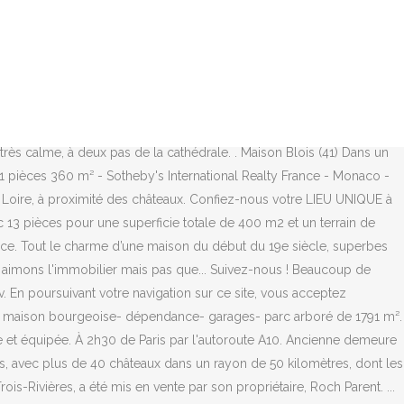
èces, 4 chambres, ... Bienici Il y a Plus de 30 jours. BLOIS CENTRE
DES ECOLES – PROCHE DU CENTRE-VILLE Maison bourgeoise,
 personnes dans notre maison. Bel appartement équipé dans maison
ns une grande maison bourgeoise de 1856, la Maison de la magie est
 lieu des collections de magie et un spectacle vivant permanent,
Centre Immojojo est un site immobilier de petites annonces destiné à
 très calme, à deux pas de la cathédrale. . Maison Blois (41) Dans un
1 pièces 360 m² - Sotheby's International Realty France - Monaco -
e Loire, à proximité des châteaux. Confiez-nous votre LIEU UNIQUE à
13 pièces pour une superficie totale de 400 m2 et un terrain de
ance. Tout le charme d’une maison du début du 19e siècle, superbes
s aimons l'immobilier mais pas que... Suivez-nous ! Beaucoup de
 poursuivant votre navigation sur ce site, vous acceptez
erché maison bourgeoise- dépendance- garages- parc arboré de 1791 m².
 et équipée. À 2h30 de Paris par l'autoroute A10. Ancienne demeure
ois, avec plus de 40 châteaux dans un rayon de 50 kilomètres, dont les
Rivières, a été mis en vente par son propriétaire, Roch Parent. ...