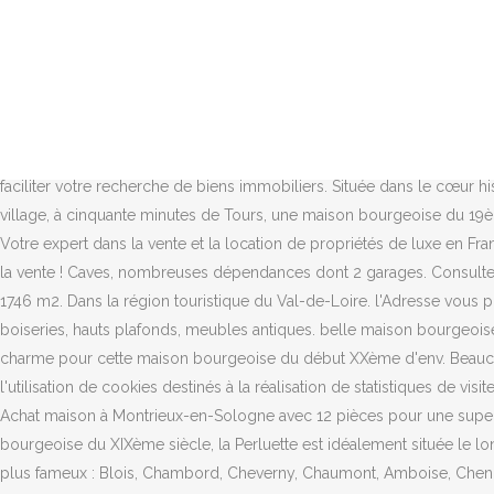
page 1. Me rappeler. Nos bonnes adresses. Maison Bourgeoise sur 4 ni
PROCHE TOUTES COMMODITES: Charmante maison bourgeoise des an
idéalement située dans un quartier prisé, proche du centre-ville. .
bourgeoise ... Natifs de Blois, nous sommes revenus y vivre depuis 
une étape indispensable de la visite de Blois.Inaugurée le 1 er juin 
différent chaque année. belle maison bourgeoise dans un secteur pris
faciliter votre recherche de biens immobiliers. Située dans le cœur hi
village, à cinquante minutes de Tours, une maison bourgeoise du 19è
Votre expert dans la vente et la location de propriétés de luxe en F
la vente ! Caves, nombreuses dépendances dont 2 garages. Consultez 
1746 m2. Dans la région touristique du Val-de-Loire. l'Adresse vous
boiseries, hauts plafonds, meubles antiques. belle maison bourgeoise
charme pour cette maison bourgeoise du début XXème d'env. Beaucou
l'utilisation de cookies destinés à la réalisation de statistiques d
Achat maison à Montrieux-en-Sologne avec 12 pièces pour une superf
bourgeoise du XIXème siècle, la Perluette est idéalement située le lo
plus fameux : Blois, Chambord, Cheverny, Chaumont, Amboise, Chenonce