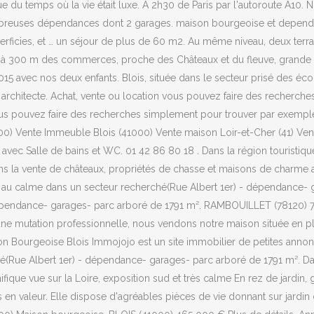
 temps où la vie était luxe. À 2h30 de Paris par l'autoroute A10. No
ombreuses dépendances dont 2 garages. maison bourgeoise et dependa
ficies, et … un séjour de plus de 60 m2. Au même niveau, deux terr
 à 300 m des commerces, proche des Châteaux et du fleuve, grande 
015 avec nos deux enfants. Blois, située dans le secteur prisé des éc
n architecte. Achat, vente ou location vous pouvez faire des recherch
vous pouvez faire des recherches simplement pour trouver par exemple
000) Vente Immeuble Blois (41000) Vente maison Loir-et-Cher (41) V
avec Salle de bains et WC. 01 42 86 80 18 . Dans la région touristiq
ns la vente de châteaux, propriétés de chasse et maisons de charme au
 au calme dans un secteur recherché(Rue Albert 1er) - dépendance- 
épendance- garages- parc arboré de 1791 m². RAMBOUILLET (78120) 7
une mutation professionnelle, nous vendons notre maison située en ple
son Bourgeoise Blois Immojojo est un site immobilier de petites annonc
(Rue Albert 1er) - dépendance- garages- parc arboré de 1791 m². Dan
ique vue sur la Loire, exposition sud et très calme En rez de jardin,
mis en valeur. Elle dispose d'agréables pièces de vie donnant sur jardi