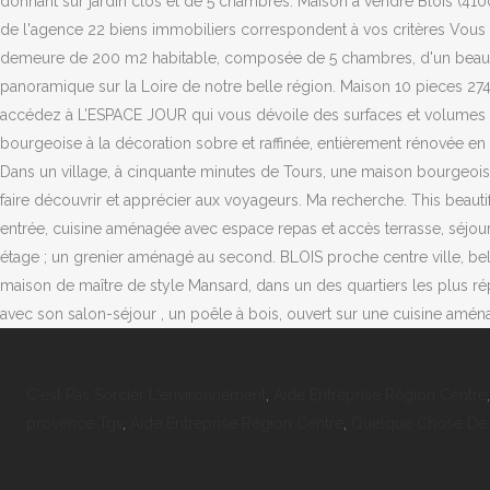
donnant sur jardin clos et de 5 chambres. Maison à vendre Blois (41
de l'agence 22 biens immobiliers correspondent à vos critères Vous 
demeure de 200 m2 habitable, composée de 5 chambres, d'un beau sé
panoramique sur la Loire de notre belle région. Maison 10 pieces 274 
accédez à L’ESPACE JOUR qui vous dévoile des surfaces et volumes gé
bourgeoise à la décoration sobre et raffinée, entièrement rénovée en
Dans un village, à cinquante minutes de Tours, une maison bourgeois
faire découvrir et apprécier aux voyageurs. Ma recherche. This bea
entrée, cuisine aménagée avec espace repas et accès terrasse, séjour
étage ; un grenier aménagé au second. BLOIS proche centre ville, 
maison de maître de style Mansard, dans un des quartiers les plus r
avec son salon-séjour , un poêle à bois, ouvert sur une cuisine amén
C'est Pas Sorcier L'environnement
,
Aide Entreprise Région Centre
provence Tgv
,
Aide Entreprise Région Centre
,
Quelque Chose De