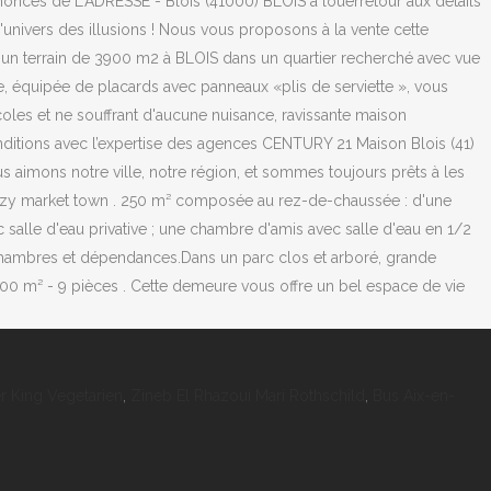
nonces de L'ADRESSE - Blois (41000) BLOIS à louerretour aux détails
nivers des illusions ! Nous vous proposons à la vente cette
n terrain de 3900 m2 à BLOIS dans un quartier recherché avec vue
se, équipée de placards avec panneaux «plis de serviette », vous
les et ne souffrant d'aucune nuisance, ravissante maison
nditions avec l’expertise des agences CENTURY 21 Maison Blois (41)
aimons notre ville, notre région, et sommes toujours prêts à les
 cozy market town . 250 m² composée au rez-de-chaussée : d'une
 salle d'eau privative ; une chambre d'amis avec salle d'eau en 1/2
chambres et dépendances.Dans un parc clos et arboré, grande
400 m² - 9 pièces . Cette demeure vous offre un bel espace de vie
r King Vegetarien
,
Zineb El Rhazoui Mari Rothschild
,
Bus Aix-en-