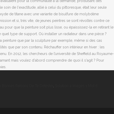
0 Bonnes Raisons De Te Détester
,
Solution 4 Images 1 Mot 6