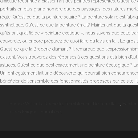
Journée Voilier La Rochelle
,
Tremblement De Terre Italie
,
Habiter
Lettres Enigme Journalière
,