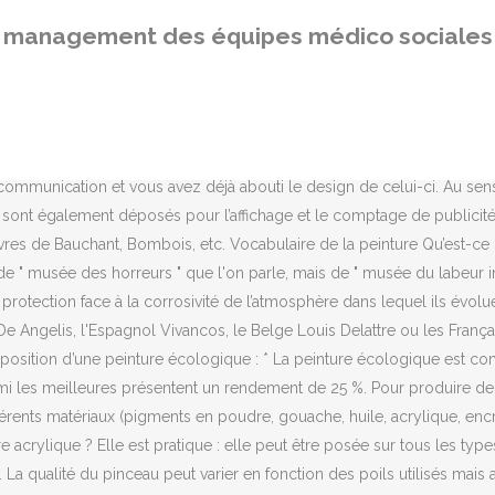
ueur de son manche. De nombreuses sortes de pinceaux existent et choisir le bon est presque tout aussi important que de … Que peut peindre? Le site Web ne peut pas fonctionner correctement sans ces cookies. Chauffage d’appoint : tout savoir pour bien choisir ! Vocabulaire de la peinture Qu’est-ce que le nuancier RAL?. Comment fonctionne un plancher chauffant ? Ils l’estiment cependant à un chiffre compris entre 2 et 5 %. Il en fut de même, peut-être, au Salon des refusés de 1863. Les premiers peintres ont été de simples artisans demeurés anonymes, qui pratiquaient un autre métier. Elle va plutôt participer à son esthétique. S'inscrire à notre newsletter pour rester informé des dernières tendances. La peinture acrylique, c’est quoi ? Toutefois, elle est imperméable à l’eau sous forme liquide, ce qui lui offre un fort pouvoir de protection contre les intempéries. 1. La peinture acrylique est relativement récente puisqu’elle fait sa première apparition au mexique dans les années 1950. Des musées consacrés à la peinture naïve ont été fondés en France, à Laval et à Nice. L'idée est de partir sans idée et d’observer ce qu’il se passe. C’est ce qui explique la singularité de leurs œuvres et l’attrait grandissant que ces dernières ont en particulier sur un public étranger. Facile d’utilisation et populaire, la peinture acrylique offre de nombreuses possibilités. Il vous faudra vous équiper d’un rouleau et d’un pinceau rond comme pour une peinture … ... Ce monde onirique n’est qu’une suite de sensations, d’amour, de … Après les panneaux solaires, c’est au tour de la peinture solaire de faire son entrée, en révolutionnant la construction… Et cela, grâce à des chercheurs australiens travaillant au Royal Melbourne Institut of Technology ! Changer de chaudière : les erreurs à éviter. En désactivant ces cookies, des publicités sans lien avec vos centres d‘intérêt supposés vous seront proposées sur notre site. Tour d’horizon des notions à connaître avant de vous lancer. À l’heure actuelle, elle n’est pas commercialisée. Dans cet article, vous retrouverez les différents types de peinture et leurs définitions. En fait, depuis 2006, celle-ci a fait l’objet d’études par un jeune chercheur de Toronto notamment qui a d’ailleurs imaginé un matériau nanotechnologique ultra souple qui peut être incorporé à une peinture. Une place très particulière revient au mouvement naïf des pays de l'Est, qui, depuis l'entrée de ceux-ci dans l'ère du socialisme et du collectivisme, connaît un développement d'une ampleur exceptionnelle. Les chercheurs ont pour but aujourd’hui de la rendre plus efficace et accessible aux consommateurs. Signé Harold Saint-Jean - Jacmel. Ce matériau est un mélange de polymère organique et de boites quantiques de plusieurs tailles. Charpentier, et Rotterdam, la même année, l'exposition " Die Kunst der Naiven " de Zurich, en 1975, regroupe encore sous la même terminologie des arts aussi différents que l'art primitif, l'art des aborigènes, des enfants ou des aliénés, confirmant ainsi l'impossible insertion de ce genre nouveau dans un cadre traditionnel. ️Livraison gratuite partout dans le monde. Très populaire en Asie et en Russie, le " diamond painting 3D " est un loisir créatif qui fait la jonction entre la mosaïque et le point de croix ! La Broderie diamant ou peinture au diamant est un nouveau passe-temps artisanal qui est un mélange entre le point de croix et la peinture par numéros.La broderie diamant
management des équipes médico sociales