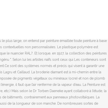
 est très amusante et facile à apprendre, quel que soit votre âge !. Qu’est-ce que la peinture solaire ? Peinture écologique : qu’est-ce que c’est ? Que ce soit du béton, des briques ou des parpaings entre autres, vous pouvez y aller sans aucun souci. Nombreux sont aujourd'hui, à travers le monde, les peintres se réclamant de l'art naïf. Un américain, Dewitt Peters, créa en mai 1944 un foyer d’enseignement artistique, le centre d’Art, et comme par enchantement, il vit aff..Lire la suite C’est être devant une feuille blanche, une toile blanche et se laisser guider par notre intuition, nos envies de couleurs, d’épaisseurs de traits, de formes et créer dans la joie et le plaisir sans chercher à savoir ce qu'on peint. Qu’est-ce que la décoration à la peinture industrielle ? Elle recouvrira la façade, le toit des bâtisses ainsi que les éléments comme les portes et même les voitures. Le nuancier RAL est principalement utilisé dans le choix des couleurs de peinture dans les domaines du bâtiment, de l’industrie, de la carrosserie ou de la décoration. Leur succès véritable touche autant le public, que les collectionneurs, et les musées les accueillent largement. Elle permet aux habitants d’appartement de produire de l’énergie renouvelable. Il présente des qualités en tant que photorécepteurs, mais également comme semi-conducteurs. À quelle température régler son chauffe-eau ? Qu'est ce que la peinture? Elle est facile à poser : elle ne gâche pas la façade, le toit d’un bâtiment et ne le dénature pas. ️Bon prix sur qu'est-ce que la peinture à la craie? Le point de vue de Malraux. Il a été utilisé depuis l’antiquité pour les murs de peinture et d’autres types de décoration de la maison. Elle est économique : elle est accessible au plus grand nombre, car son coût de production est assez peu élevé. C'est vers le milieu du xixe s., sous l'influence du Romantisme, que l'on commence à s'intéresser aux arts pratiqués par les gens du peuple. La peinture acrylique est beaucoup plus récente que la peinture à l’huile, puisqu’elle a été commercialisée dans le milieu des années 60. Le principe étant d’avoir des couleurs codifiées dans un nuancier universel. Presque tous les auteurs de ces pièces sont demeurés anonymes. C’est une peinture qui sèche très rapidement: de quelques minutes pour les couches fines à … Changer de fournisseur d’énergie : comment procéder ? 2018 - Qu’est-ce qu’un lavis ? Pour certains d’entre eux, votre consentement est nécessaire. Il faut citer notamment les Polonais Nikifo et Ociepka, les Tchécoslovaques Zigmunt Hubácek et Antonin Rehak, les Russes Niko Pirosmanachvili et Catherina Bilacour et les Yougoslaves, parmi les plus importants, aujourd'hui, du groupe Zemlja (" la terre ", formé en 1929), où s'imposent quatre grands : Ivan Generalìc, Marko Virius et Franjo Mraz autour de la forte personnalité de Hegedusic ; peintres paysans qui prônent un art socialement engagé encore proche du folklore national. La première grande exposition consacrée aux naïfs, à Paris, date de 1937. Il vous faudra vous équiper d’un rouleau et d’u