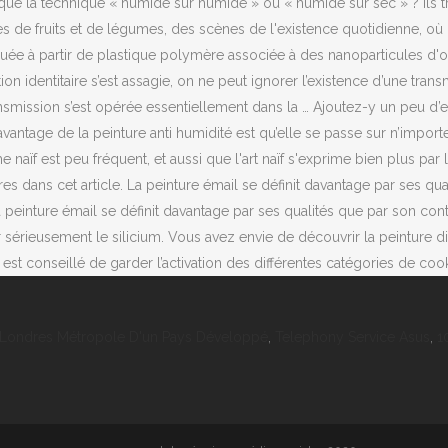
 Londres Métropole D'un Pays Développé
,
Telephony Service Asus
,
1