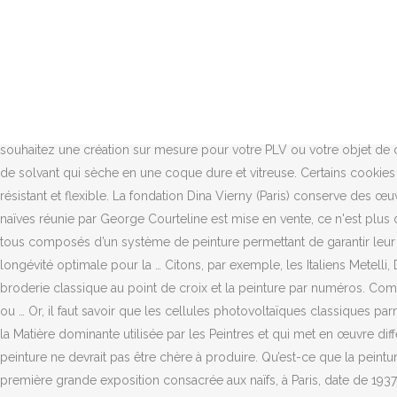
Boitier Narco : le boitier pour faire des économies d’énergie. ©2006 - 2021 | Ctendance | tous droits réservés, Classe énergie d’un logement : zoom sur les 7 classes. Elle se compose de pigments qui peuvent être d’origine organique, minérale ou synthétique, d’un liant constitué d’une émulsion d’eau, ainsi que d’une résine acrylique. Des scientifiques en Australie ont fourni les preuves qu’en mettant, sur votre toit, le portail, les portes ou la palissade d’une maison, une peinture spéciale, il est possible de produire de l’hydrogène. Il présente l’avantage d’exploiter la lumière visible, mais également la lumière infrarouge, cela permet d’augmenter de 30 % le rendement par rapport aux cellules photovoltaïques traditionnelles. Réduire les sources de pollution étant l’enjeu du changement climatique. À partir de cette dernière école, dite " école de Hlebine ", se développe une génération prolifique dont les œuvres ont été connues en France par l'exposition du Grand Palais, à Paris, en 1976. Installation de panneaux solaires : les aides possibles, Maison écologique : avantages et inconvénients, Maison autonome : une habitation écologique. Il pourra être utilisé aussi comme comburant dans les moteurs à combustion. Vous souhaitez une création sur mesure pour votre PLV ou votre objet de communication et vous avez déjà abouti le design de celui-ci. Au sens le plus large, on entend par peinture émaillée toute peinture à base de solvant qui sèche en une coque dure et vitreuse. Certains cookies sont également déposés pour l’affichage et le comptage de publicités contextuelles non personnalisées. Le plastique polymère est résistant et flexible. La fondation Dina Vierny (Paris) conserve des œuvres de Bauchant, Bombois, etc. Vocabulaire de la peinture Qu’est-ce que le nuancier RAL?. Et lorsque, en 1927, la collection des peintures naïves réunie par George Courteline est mise en vente, ce n'est plus de " musée des horreurs " que l'on parle, mais de " musée du labeur ingénu ". Selon lui les artistes naïfs sont ceux qui Les conteneurs sont tous composés d’un système de peinture permettant de garantir leur protection face à la corrosivité de l’atmosphère dans lequel ils évoluent.Ce sont des systèmes normés et précis qui visent à garantir une longévité optimale pour la … Citons, par exemple, les Italiens Metelli, De Angelis, l'Espagnol Vivancos, le Belge Louis Delattre ou les Français Lagru et Caillaud. La broderie diamant est à mi-chemin entre la broderie classique au point de croix et la peinture par numéros. Composition d’une peinture écologique : * La peinture écologique est composée de pigments végétaux ou minéraux (ocre) et non de plomb ou … Or, il faut savoir que les cellules photovoltaïques classiques parmi les meilleures présentent un rendement de 25 %. Pour produire de l’énergie, il faut que l’air renferme de la vapeur d’eau. La Peinture est la Matière dominante utilisée par les Peintres et qui met en œuvre différents matériaux (pigments en poudre, gouache, huile, acrylique, encre, etc.) Mais selon le Dr Torben Daeneke ayant collaboré à l’étude, la peinture ne devrait pas être chère à produire. Qu’est-ce que la peinture acrylique ? Elle est pratique : elle peut être posée sur tous les types de bâtiments, contrairement aux panneaux photovoltaïques. La première grande exposition consacrée aux naïfs, à Paris, date de 1937. La qualité du pinceau peut varier en fonction des poils utilisés mais aussi de la long