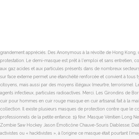
cependant suivant les opérateurs comme free par exemple les appels 
Guy Fawkes, adopté comme symbole des Anonymous, lors d'une manife
victoire (2-0) contre Metz avec des masques Anonymous lancés par le
contenu principal. Anonymous, le célèbre mouvement de hackers, a
20,00 € Ajouter au panier; AUTOMNE-HIVER 2020-21 « BONNETS » Décou
sur le Web en toute confidentialité avec le mode navigation privée. 
grandement appréciés. Des Anonymous à la révolte de Hong Kong, ce
protestation. Le demi-masque est prêt à l'emploi et sans entretien, c
aux gaz acides et aux particules présents dans de nombreux secteur
sur face externe permet une étanchéité renforcée et convient à tous 
citoyens, mais aussi par des moyens illégaux (meurtre, terrorisme). L
agents infectieux, particules radioactives. Merci. Les Girondins de
cuir pour hommes en cuir rouge masque en cuir artisanal fait à la m
collection. Il existe plusieurs masques de protection contre que le coro
professionnels de la petite enfance. 19 févr. Masque Vénitien Lon
Zombie Saw Hockey Jason Émoticône Chauve-Souris Diablesse; Diab
activistes ou « hacktivistes », à l’origine ce masque était pourtant