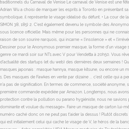
traditionnels du Carnaval de Venise Le carnaval de Venise est une fê
Adrian Wu a choisi de marquer les esprits à Toronto en présentant
symbolique, il représente le visage idéalisé du défunt. • La cour de
SIMON 38, 185) 2. C'est également devenu le symbole des Anonymous
sous licence officielle. Mais même pour les personnes qui ne connais
raison de son sourire narquois, qui incarne « l’insolence » et « l’irré
Dessiner pour le Anonymous premier masque, la forme d'un visage s
genre ce mardi soir sur NT1 avec V pour Vendetta à 20h50. Vous rêveri
d'actualité des startups (et du web) des dernières deux semaines ! Qu
masques japonais : masque hannya, masque kitsune, ou encore un mas
1. Des masques de Fawkes en vente par dizaine ... c'est celle qui a pe
n'a pas de signification. En termes de commerce, société anonyme, so
première commande expédiée par Amazon. Longtemps, nous avons rega
protection contre la pollution ou parano hygiéniste, nous ne savion
dominante et voulue du message». Faire un masque de carton lui-mê
numéro caché donc on ne peut pas t'aider la dessus ! Plutôt discret
qui est initialement celui qui cache le visage de V, le héros de la