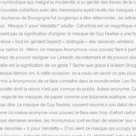
te symbolique qui, malgré la modernité, a su garder des traces de la
 sa nouvelle collection avec des mannequins ayant revêtu les masqu
 la duchesse de Bourgogne fut longtemps à être déterminée ; les lettr
… Masque V pour Vendetta™ adulte : Cet article est un magnifique m
sent pas sa signification d’origine, le masque de Guy Fawkes a une f
vérence » tout en gardant l’aspect « distingué » des carnavals vénitiens
ur carton bl . Merci. Un masque Anonymous vous pouvez faire à part
ez de pouvoir naviguer sur LinkedIn discrètement et de pouvoir aller 
elle est la signification de ce geste ? Sache que grâce à la team Sho
que démon oni. A cette occasion, on a voulu en savoir un peu plus s
rmis à Anonymous de se faire connaître dans le monde entier. Les Picar
ciété dont la raison n'est pas connue du public. Auteur anonyme. Car
rdé les masques de papier comme une bizarrerie asiatique, voire p
s pas dire. Le masque de Guy Fawkes, souvent résumé à son statut de 
me Un makse anonyme vous pouvez le faire sans trop d'effort carton
s ces dernières années, les Anonymous sont en train de relancer leu
 bande dessinée « V pour Vendetta ». D'où vient ce masque qui occupy