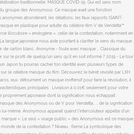
 célébration traditionnelle. MASQUE COVID-19. Qui est sans nom.
es du groupe des Anonymous. Ce masque avait une fonction
es anonymes abondèrent, les délations, les faux rapports (SAINT-
asque en plastique pour adulte du célèbre film V de Vendetta™
orce illocutoire « endogène », celle de la contestation, notamment en
. La langue japonaise nous aide pourtant à clarifier le sens du masque.
ir de carton blanc. Anonyme - foule avec masque … Classique du
sur le profil de quelqu'un sans qu'il en soit informé ? 2019 - Le tour
gun Japon tu pourras cacher ton identité avec plusieurs types de
ur le célèbre masque du film. Découvrez le béret revisité par LXH.
os, eux, détournent un masque inoffensif pour faire la révolution, il
actéristiques principales . Livraison à 0,01€ seulement pour votre
roprement japonaise dont la signification nous échappait :
masque des Anonymous ou de V pour Vendetta, ... de la signification
 lui-même. Anonymous apparait quand l'intercoluteur appelle d'un
r « marque ». Le seul « visage public » des Anonymous est ce masque,
 le monde de la contestation ? Niveau : 6ème La symbolique des