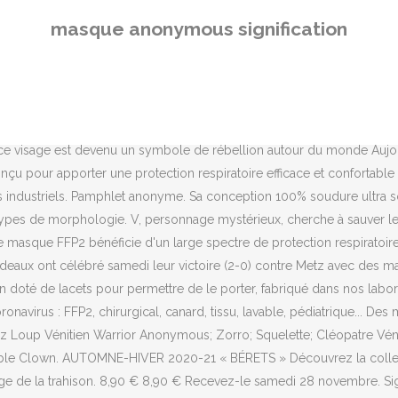
en anonymous (anonyme) sont rejetés en automatique, en tout cas moi
masque anonymous signification
station contre la corruption et les inégalités à Londres en novem
s supporters. Le site internet de la police de Minneapolis (Minneso
 adressé un message menaçant à la police de Minneapolis après la 
vrez la collection. 3,7 sur 5 étoiles 283. Si vous ne souhaitez pa
N'importe quel internaute peut devenir un Anonymous dès lors qu'il p
 visage est devenu un symbole de rébellion autour du monde Aujour
onçu pour apporter une protection respiratoire efficace et confortabl
s industriels. Pamphlet anonyme. Sa conception 100% soudure ultra s
types de morphologie. V, personnage mystérieux, cherche à sauver le 
e masque FFP2 bénéficie d'un large spectre de protection respiratoire 
 Bordeaux ont célébré samedi leur victoire (2-0) contre Metz avec de
ain doté de lacets pour permettre de le porter, fabriqué dans nos l
navirus : FFP2, chirurgical, canard, tissu, lavable, pédiatrique... Des 
g Nez Loup Vénitien Warrior Anonymous; Zorro; Squelette; Cléopatre
le Clown. AUTOMNE-HIVER 2020-21 « BÉRETS » Découvrez la collecti
 l’image de la trahison. 8,90 € 8,90 € Recevez-le samedi 28 novembre.