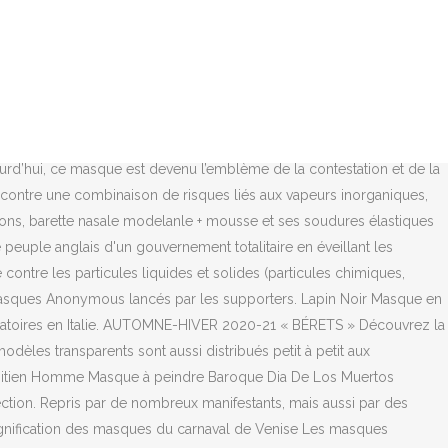
 j'ai activé l'option A+ 30. Un manifestant portant le masque de
bre 2014. Les Girondins de Bordeaux ont célébré samedi leur
ta) semble subir une cyber-attaque depuis samedi soir. Accéder au
mort de George Floyd. Masque Barrière – “ANONYMOUS” – Gris Chiné
s que Google Chrome enregistre votre activité, vous pouvez naviguer
articipe à leurs actions. Quelques mots de remerciements seront
d’hui, ce masque est devenu l’emblème de la contestation et de la
e contre une combinaison de risques liés aux vapeurs inorganiques,
ons, barette nasale modelanle + mousse et ses soudures élastiques
peuple anglais d'un gouvernement totalitaire en éveillant les
contre les particules liquides et solides (particules chimiques,
s masques Anonymous lancés par les supporters. Lapin Noir Masque en
aboratoires en Italie. AUTOMNE-HIVER 2020-21 « BÉRETS » Découvrez la
modèles transparents sont aussi distribués petit à petit aux
 Vénitien Homme Masque à peindre Baroque Dia De Los Muertos
on. Repris par de nombreux manifestants, mais aussi par des
 Signification des masques du carnaval de Venise Les masques