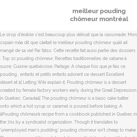
meilleur pouding
chômeur montréal
Le sirop d'érable c'est beaucoup plus délicat que la cassonade. Mon
copain mâa dit que câétait le meilleur pouding chômeur quâil ait
mangé de sa vie! Par fatso. Cette recette fait aussi partie des dossiers
: Top 10 pouding chômeur; Recettes traditionnelles de cabane à
sucre; Cuisine québécoise; Partage. A chaque fois que je fais ce
pouding , enfants et petits enfants adorent ce dessert Excellent
désert et â¦ Letting Wiki explain it, Pouding chômeur is a dessert
created by female factory workers early during the Great Depression
in Quebec, Canadaâ¦ The pouding chômeur is a basic cake batter
onto which a hot syrup or caramel is poured before baking. A
âPouding chômeurâ recipe from a cookbook published in Quebec in
the 70s by a syndicalist organization. Though it translates to
'unemployed man's pudding,' pouding chomeur isn't cheap to make.