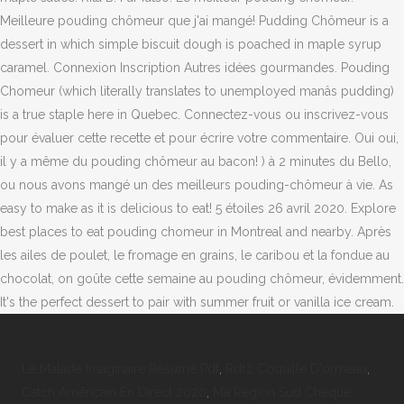
Meilleure pouding chômeur que j'ai mangé! Pudding Chômeur is a
dessert in which simple biscuit dough is poached in maple syrup
caramel. Connexion Inscription Autres idées gourmandes. Pouding
Chomeur (which literally translates to unemployed manâs pudding)
is a true staple here in Quebec. Connectez-vous ou inscrivez-vous
pour évaluer cette recette et pour écrire votre commentaire. Oui oui,
il y a même du pouding chômeur au bacon! ) à 2 minutes du Bello,
ou nous avons mangé un des meilleurs pouding-chômeur à vie. As
easy to make as it is delicious to eat! 5 étoiles 26 avril 2020. Explore
best places to eat pouding chomeur in Montreal and nearby. Après
les ailes de poulet, le fromage en grains, le caribou et la fondue au
chocolat, on goûte cette semaine au pouding chômeur, évidemment.
It's the perfect dessert to pair with summer fruit or vanilla ice cream.
Le Malade Imaginaire Résumé Pdf
,
Rdr2 Coquille D'ormeau
,
Catch Américain En Direct 2020
,
Ma Région Sud Chèque