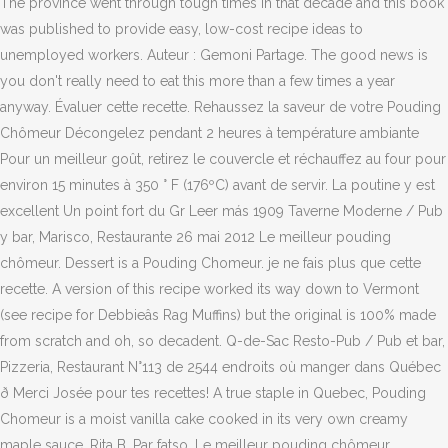
The province went through tough times in that decade and this book
was published to provide easy, low-cost recipe ideas to
unemployed workers. Auteur : Gemoni Partage. The good news is
you don't really need to eat this more than a few times a year
anyway. Évaluer cette recette. Rehaussez la saveur de votre Pouding
Chômeur Décongelez pendant 2 heures à température ambiante
Pour un meilleur goût, retirez le couvercle et réchauffez au four pour
environ 15 minutes à 350 ° F (176ºC) avant de servir. La poutine y est
excellent Un point fort du Gr Leer más 1909 Taverne Moderne / Pub
y bar, Marisco, Restaurante 26 mai 2012 Le meilleur pouding
chômeur. Dessert is a Pouding Chomeur. je ne fais plus que cette
recette. A version of this recipe worked its way down to Vermont
(see recipe for Debbieâs Rag Muffins) but the original is 100% made
from scratch and oh, so decadent. Q-de-Sac Resto-Pub / Pub et bar,
Pizzeria, Restaurant N°113 de 2544 endroits où manger dans Québec
ð Merci Josée pour tes recettes! A true staple in Quebec, Pouding
Chomeur is a moist vanilla cake cooked in its very own creamy
maple sauce. Rita B. Par fatso. Le meilleur pouding chômeur.