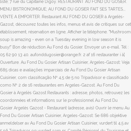
liste; 7 rue du Capitaine Digoy. RESTAURANT AU FOND DU GOSIER.
MENU BISTRONOMIQUE; AU FOND DU GOSIER FAIT SES TARTES...
VENTE A EMPORTER. Restaurant AU FOND DU GOSIER à Argelès-
Gazost, découvrez toutes les infos, menus et avis de critiques sur cet
établissement, réservation en ligne, Afficher le téléphone. "Mushroom
soup is amazing - even on a Tuesday evening in low season it is
busy!" Bon de réduction Au Fond du Gosier. Envoyer un e-mail. Tél :
05 62 90 13 40. aufonddugosier@orange.fr. 2 af 16 restauranter i â¦
Ouverture. Au Fond Du Gosier Artisan Cuisinier, Argeles-Gazost: Veja
685 dicas e avaliações imparciais de Au Fond Du Gosier Artisan
Cuisinier, com classificação Nº 4,5 de 5 no Tripadvisor e classificado
como Nº 2 de 16 restaurantes em Argeles-Gazost. Au Fond Du
Gosier à Argelès Gazost Restaurants : adresse, photos, retrouvez les
coordonnées et informations sur le professionnel Au Fond Du
Gosier Argelès Gazost - Restaurant (adresse, avis) Ouvrir le menu Au
Fond Du Gosier Artisan Cuisinier, Argeles-Gazost: Se 686 objektive
anmeldelser av Au Fond Du Gosier Artisan Cuisinier, vurdert til 4,5 av
5 på Tripadvisor og vurdert som nr. Comité Régional du Tourisme et