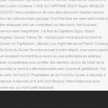
des Loisirs Occitanie. 7 RUE DU CAPITAINE DIGOY 65400 ARGELES
GAZOST. Nous essaierons de vous faire découvrir d'autres saveurs
lors de votre prochain passage. From the time we were welcomed in
the restaurant until we completed our late lunch, the food and
service were magnificent. 2 â¦ Rue du Capitaine Digoy, 65400
Argeles-Gazost, France Tel : 0562901340 more about Au fond du
Gosier on TripAdvisor... eBooks you might like about French Cooking
Au fond du Gosier De notre accueil à notre départ, nous avons passé
un excellent moment.Nous avons eu une petite table en extérieur
bien sympathique pour profiter des derniers rayons de soleil de la
journée.Le service a été impeccable avec sourire et gentillesse. Voir
la carte. Au Fond D, Propriétaire de Au Fond Du Gosier, a répondu à
cet avis A répondu le 6 avril 2017 Bonjour, Merci beaucoup pour
votre avis sur notre petit restaurant.
Bose Update Soundlink Revolve
,
Acheter Une Entreprise Aux