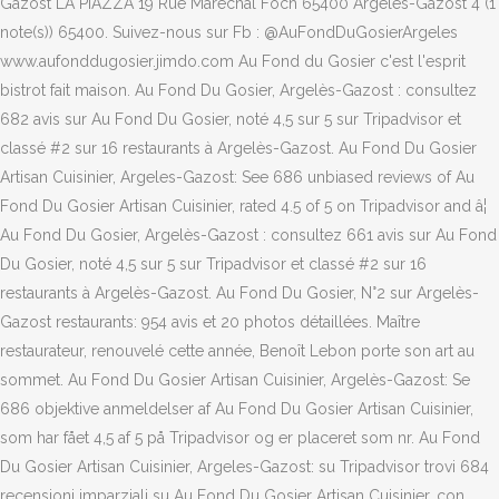
Gazost LA PIAZZA 19 Rue Maréchal Foch 65400 Argelès-Gazost 4 (1
note(s)) 65400. Suivez-nous sur Fb : @AuFondDuGosierArgeles
www.aufonddugosier.jimdo.com Au Fond du Gosier c'est l'esprit
bistrot fait maison. Au Fond Du Gosier, Argelès-Gazost : consultez
682 avis sur Au Fond Du Gosier, noté 4,5 sur 5 sur Tripadvisor et
classé #2 sur 16 restaurants à Argelès-Gazost. Au Fond Du Gosier
Artisan Cuisinier, Argeles-Gazost: See 686 unbiased reviews of Au
Fond Du Gosier Artisan Cuisinier, rated 4.5 of 5 on Tripadvisor and â¦
Au Fond Du Gosier, Argelès-Gazost : consultez 661 avis sur Au Fond
Du Gosier, noté 4,5 sur 5 sur Tripadvisor et classé #2 sur 16
restaurants à Argelès-Gazost. Au Fond Du Gosier, N°2 sur Argelès-
Gazost restaurants: 954 avis et 20 photos détaillées. Maître
restaurateur, renouvelé cette année, Benoît Lebon porte son art au
sommet. Au Fond Du Gosier Artisan Cuisinier, Argelès-Gazost: Se
686 objektive anmeldelser af Au Fond Du Gosier Artisan Cuisinier,
som har fået 4,5 af 5 på Tripadvisor og er placeret som nr. Au Fond
Du Gosier Artisan Cuisinier, Argeles-Gazost: su Tripadvisor trovi 684
recensioni imparziali su Au Fond Du Gosier Artisan Cuisinier, con