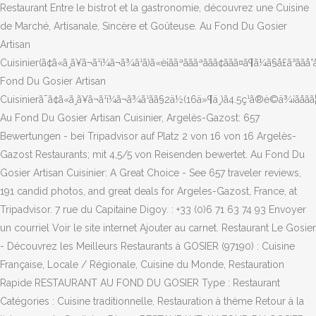
Restaurant Entre le bistrot et la gastronomie, découvrez une Cuisine
de Marché, Artisanale, Sincère et Goûteuse. Au Fond Du Gosier
Artisan
Cuisinier(ã¢ã«ã¸ã¥ã¬ã¹ï¼ã¬ã¾ã¹ã)ã«è¡ããªãããªããã¢ããã¤ã¶ã¼ã§å£ã³ããå°å³ã
Fond Du Gosier Artisan
Cuisinierã¯ã¢ã«ã¸ã¥ã¬ã¹ï¼ã¬ã¾ã¹ãã§2ä½(16ä»¶ä¸­)ã4.5ç¹ã®è©ä¾¡ãåãã¦ã
Au Fond Du Gosier Artisan Cuisinier, Argelès-Gazost: 657
Bewertungen - bei Tripadvisor auf Platz 2 von 16 von 16 Argelès-
Gazost Restaurants; mit 4,5/5 von Reisenden bewertet. Au Fond Du
Gosier Artisan Cuisinier: A Great Choice - See 657 traveler reviews,
191 candid photos, and great deals for Argeles-Gazost, France, at
Tripadvisor. 7 rue du Capitaine Digoy. : +33 (0)6 71 63 74 93 Envoyer
un courriel Voir le site internet Ajouter au carnet. Restaurant Le Gosier
- Découvrez les Meilleurs Restaurants à GOSIER (97190) : Cuisine
Française, Locale / Régionale, Cuisine du Monde, Restauration
Rapide RESTAURANT AU FOND DU GOSIER Type : Restaurant
Catégories : Cuisine traditionnelle, Restauration à thème Retour à la