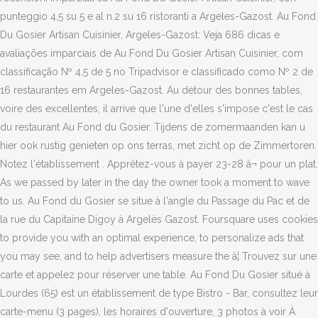
punteggio 4,5 su 5 e al n.2 su 16 ristoranti a Argeles-Gazost. Au Fond
Du Gosier Artisan Cuisinier, Argeles-Gazost: Veja 686 dicas e
avaliações imparciais de Au Fond Du Gosier Artisan Cuisinier, com
classificação Nº 4,5 de 5 no Tripadvisor e classificado como Nº 2 de
16 restaurantes em Argeles-Gazost. Au détour des bonnes tables,
voire des excellentes, il arrive que l'une d'elles s'impose c'est le cas
du restaurant Au Fond du Gosier. Tijdens de zomermaanden kan u
hier ook rustig genieten op ons terras, met zicht op de Zimmertoren.
Notez l'établissement . Apprêtez-vous à payer 23-28 â¬ pour un plat.
As we passed by later in the day the owner took a moment to wave
to us. Au Fond du Gosier se situe à l'angle du Passage du Pac et de
la rue du Capitaine Digoy à Argelès Gazost. Foursquare uses cookies
to provide you with an optimal experience, to personalize ads that
you may see, and to help advertisers measure the â¦ Trouvez sur une
carte et appelez pour réserver une table. Au Fond Du Gosier situé à
Lourdes (65) est un établissement de type Bistro - Bar, consultez leur
carte-menu (3 pages), les horaires d'ouverture, 3 photos à voir À