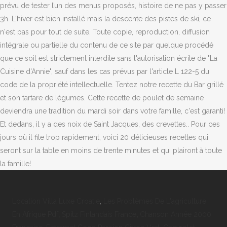
Location Villa Luxe Croatie
,
Les Problèmes De L'agriculture
En Afrique Pdf
,
Spitz Finlandais France
,
Chanson Année 2000