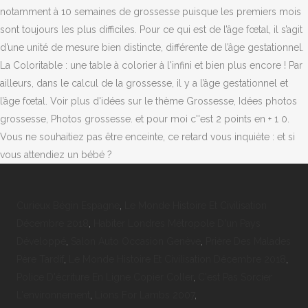
Curieux Bégin Espagne
,
Le Monde Histoire Et Civilisation
Décembre 2018
,
Habiter Londres Métropole D'un Pays
Développé
,
Salon Auto Occasion Genève
,
Prière Des Malades
Père Tardif
,
Le Monde Histoire Et Civilisation Décembre 2018
,
Police D'écriture En Ligne Copier Coller
,
C'est Pas Sorcier
L'environnement
,
Lions For Lambs 2007
,