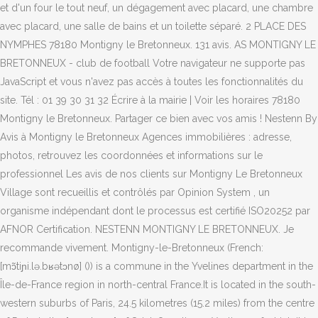
et d'un four le tout neuf, un dégagement avec placard, une chambre
avec placard, une salle de bains et un toilette séparé. 2 PLACE DES
NYMPHES 78180 Montigny le Bretonneux. 131 avis. AS MONTIGNY LE
BRETONNEUX - club de football Votre navigateur ne supporte pas
JavaScript et vous n'avez pas accès à toutes les fonctionnalités du
site. Tél : 01 39 30 31 32 Écrire à la mairie | Voir les horaires 78180
Montigny le Bretonneux. Partager ce bien avec vos amis ! Nestenn By
Avis à Montigny le Bretonneux Agences immobilières : adresse,
photos, retrouvez les coordonnées et informations sur le
professionnel Les avis de nos clients sur Montigny Le Bretonneux
Village sont recueillis et contrôlés par Opinion System , un
organisme indépendant dont le processus est certifié ISO20252 par
AFNOR Certification. NESTENN MONTIGNY LE BRETONNEUX. Je
recommande vivement. Montigny-le-Bretonneux (French:
[mɔ̃tiɲi.lə.bʁətɔnø] ()) is a commune in the Yvelines department in the
Île-de-France region in north-central France.It is located in the south-
western suburbs of Paris, 24.5 kilometres (15.2 miles) from the centre