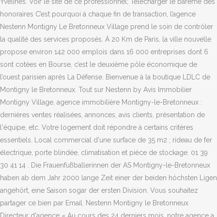
Yvelines. Voir le site de ce professionnel; Télécharger le barème des
honoraires C’est pourquoi à chaque fin de transaction, l’agence
Nestenn Montigny Le Bretonneux Village prend le soin de contrôler
la qualité des services proposés. À 20 Km de Paris, la ville nouvelle
propose environ 142 000 emplois dans 16 000 entreprises dont 6
sont cotées en Bourse, c’est le deuxième pôle économique de
l’ouest parisien après La Défense. Bienvenue à la boutique LDLC de
Montigny le Bretonneux. Tout sur Nestenn by Avis Immobilier
Montigny Village, agence immobilière Montigny-le-Bretonneux :
dernières ventes réalisées, annonces, avis clients, présentation de
l'équipe, etc. Votre logement doit répondre à certains critères
essentiels. Local commercial d'une surface de 35 m2 ; rideau de fer
électrique, porte blindée, climatisation et pièce de stockage. 01 39
30 41 14 . Die Frauenfußballerinnen der AS Montigny-le-Bretonneux
haben ab dem Jahr 2000 lange Zeit einer der beiden höchsten Ligen
angehört, eine Saison sogar der ersten Division. Vous souhaitez
partager ce bien par Email. Nestenn Montigny le Bretonneux
Directeur d'agence « Au cours des 24 derniers mois, notre agence a