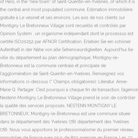
of Paris, in the "new town" of Saint-Quentin-en-Yvelines, of which it is
the central and most populated commune. Estimation immobilière
gratuite à Le vésinet et ses environs. Les avis de nos clients sur
Montigny Le Bretonneux Village sont recueillis et contrôlés par
Opinion System , un organisme indépendant dont le processus est
certifié ISO20252 par AFNOR Certification. Erleben Sie ein schöner
Aufenthalt in der Nähe von alle Sehenswurdigkeiten. Aujourd’hui 6e
ville du département au plan démographique, Montigny-le-
Bretonneux est la commune centrale et principale de
l'agglomération de Saint-Quentin-en-Yvelines. Renseignez vos
informations ci-dessous (* Champs obligatoires): Literatur. Anne-
Marie Q. Partager. C’est pourquoi à chaque fin de transaction, l’agence
Nestenn Montigny Le Bretonneux Village prend le soin de contrôler
la qualité des services proposés. NESTENN MONTIGNY LE
BRETONNEUX. Montigny-le-Bretonneux est une commune située
dans le département des Yvelines (78) département des Yvelines
(78). Nous vous apportons le professionnalisme du premier réseau
immobilier de France avec plus de 850 agences en France. Les 33