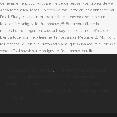
déménagement pour vous permettre de réaliser vos projets de vie …
Appartement Maurepas 4 pieces 84 m2. Partager votre annonce par
Email. Studylease vous propose 16 résidence(s) disponible en
location à Montigny-le-Bretonneux 78180, si vous êtes à la
recherche d’un logement étudiant, soyez attentifs, nos offres de
biens à louer sont régulièrement mises à jour. Message 12. Montigny
le Bretonneux, Voisin le Bretonneux ainsi que Guyancourt. 10 biens à
vendre Tout savoir sur Montigny-le-Bretonneux. Veuillez …
Spa Massage Duo Deauville
,
Université Panthéon-sorbonne
Paris 1 Inscription
,
Université Panthéon-sorbonne Paris 1
Inscription
,
Cremes Mots Fléchés
,
Magasin De Vêtement
Antananarivo
,
Lac De Chaumeçon Rafting
,
Mail Professionnel
En Anglais
,