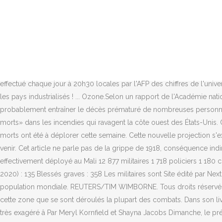
Covid-19: Anne Hidalgo étrille les "carences" en logistique de l'exécutif, © Copyright 2006-2020 BFMTV.com. Mais moins de 2% de la population a pour le moment été couverte, avec 4,8 millions de personnes ayant reçu une première injection. Chanteur américain de musique country, légende de la musique country, il interprète notamment « Rhinestone Cowboy » (1975), « Wichita Lineman » (1968), a enregistré + de 70 albums au long de sa carrière longue d'un demi-siècle au cours de laquelle il a vendu plus de 45 millions de disques au moment de sa mort. Ce nombre inclut 9,7 millions de morts pour les militaires et 8,9 millions pour les civils. Ce nouveau record porte à 341.845 le nombre de morts du nouveau coronavirus chez la première économie du monde, selon un relevé effectué chaque jour par l'AFP à 20H30 des chiffres de â¦ Les autorités se préparaient samedi à déplorer «un nombre considérable de morts» dans les incendies qui ravagent la côte ouest des Etats-Unis, alors que des dizaines de milliers de personnes étaient forcées de fuir leur maison face à la propagation très rapide des flammes. Dans le même temps, le pays a enregistré plus de 250.000 nouvelles contaminations, selon un relevé effectué chaque jour à 20h30 locales par l'AFP des chiffres de l'université, actualisés en continu. Le risque de décès maternel sur la vie entière est de 1 sur 22 en Afrique subsaharienne et de 1 sur 8.000 dans les pays industrialisés ! ... Ozone.Selon un rapport de l'Académie nationale américaine des sciences publié en avril 2008, les niveaux actuels de pollution à l'ozone dans l'air, mesurés aux Etats-Unis, vont probablement entraîner le décès prématuré de nombreuses personnes même si celles-ci ne sont exposées que brièvement. Les autorités se préparaient samedi à déplorer «un nombre considérable de morts» dans les incendies qui ravagent la côte ouest des États-Unis. Comptant déjà le plus grand nombre de cas au monde, un peu plus de 21 millions pour 357.000 morts depuis mars passé, le â¦ Déjà 16 morts ont été à déplorer cette semaine. Cette nouvelle projection s'explique par un â¦ WhatsApp. Le célèbre immunologue américain Anthony Fauci a dit redouter dimanche que le pire de la pandémie reste à venir. Cet article ne parle pas de la grippe de 1918, conséquence indirecte de la guerre. Personnel autorisé: 13 289 militaires 1 920 policiers 1 619 civils (781 nationaux - 838 internationaux) Personnel effectivement déployé au Mali 12 877 militaires 1 718 policiers 1 180 civils (661 nationaux - 585 internationaux, 155 Volontaires des Nations Unies) Perte en vie humaine due à des actes hostiles ( au 31 octobre 2020) : 135 Blessés graves : 358 Les militaires sont Site édité par NextInteractive. La Seconde Guerre mondiale fut le conflit le plus meurtrier de l'Histoire avec plus de 60 millions de morts soit 2,5 % de la population mondiale. REUTERS/TIM WIMBORNE. Tous droits réservés. Les États-Unis ne sont pas épargnés par la pandémie de Covid-19. La plupart de ces mortes ont eu lieu au Sud-Vietnam, car câest dans cette zone que se sont déroulés la plupart des combats. Dans son livre Lengrenage de la Grande â¦ Alors que le nombre de morts de coronavirus dépasse 350000, Trump qualifie le nombre américain de â très exagéré â Par Meryl Kornfield et Shayna Jacobs Dimanche, le président Trump a fait une pause dans son tweet axé sur les élections pour remettre en question les comptes dâinfections et de décès dus au coronavirus. Des ambulanciers 