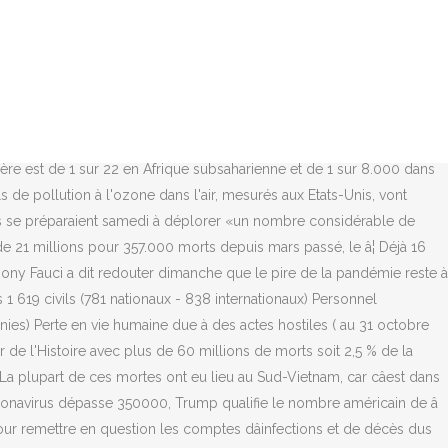
, puisque le nombre de personnes hospitalisées est aussi à un plus haut depuis le début de la pandémie, avec plus de 131.000 patients occupant des lits pour cause de Covid-19, selon les données du Covid Tracking Project. Comptant déjà le plus grand nombre de cas au monde, un peu plus de 21 millions pour 357.000 morts depuis mars passé, le pays a déploré ce mardi un nouveau record de décès sur 24 heures avec plus de 3930 morts, selon les chiffres de l'université Johns Hopkins qui font référence. Les Etats-Unis sont confrontés à un spectaculaire rebond de l'épidémie depuis l'automne, aggravé par la grande fête familiale de Thanksgiving fin novembre et que les fêtes de fin d'année devraient encore amplifier. Pinterest. Dimanche, le nombre dâAméricains infectés par le virus a dépassé 1,1 million avec plus de 67 000 morts, selon les données de lâUniversité Johns Hopkins. Covid-19: Anne Hidalgo étrille les "carences" en logistique de l'exécutif, © Copyright 2006-2020 BFMTV.com. Le taux de mortalité Américain est de 7 pour 1000. Des dizaines de feux sont toujours en cours dans les États de Washington, dâOregon et de Californie et mobilisant plus de 20.000 pompiers. Share. Sur fond noir, le chiffre 200 000 se superpose sur une liste quotidienne du nombre de morts survenues depuis le 19 février. Les Etats-Unis, où les restrictions dépendent des autorités locales, comptent in fine sur la campagne de vaccination, qui a commencé mi-décembre, pour venir à bout de l'épidémie. Depuis fin novembre, le nombre de morts quotidiens a dramatiquement augmenté, dépassant désormais quasiment systématiquement les 2000, voire 3000 décès par jour (hormis les week-end, lorsque les remontées sont moindres). Avec 189.671 nouveaux cas de Covid-19 en 24 heures, les Etats-Unis approchent également à grand pas de la barre des 20 millions de contaminations. Mardi, le président élu Joe Biden, qui prendra ses fonctions le 20 janvier, s'est entretenu avec sa future équipe en charge de la crise sanitaire. Et comme certains États assouplissent leurs ordonnances de séjour à domicile, les chercheurs prédisent un nombre de décès par coronavirus cet été plus élevé que prévu. Le pays est confronté à un spectaculaire rebond de l'épidémie depuis l'automne. La France a franchi, ce vendredi, la barre des 60.000 morts du coronavirus depuis le début de l'épidémie, selon Santé publique France, avec 60.229 décès, dont 41.455 à l'hôpital. La guerre a été très coûteuse pour les deux parties, et le nombre de personnes qui sont mortes pendant la guerre comprend des morts militaires et civils au Laos, au Sud et au Nord du Vietnam et au Cambodge. Les statistiques des pertes de la Seconde Guerre mondiale varient, avec des estimations allant de 50 millions à plus de 70 millions de morts ce qui en fait le conflit le plus meurtrier de l'histoire de l'humanité, mais pas en termes de décès pâ¦ Un militaire américain se met à l'abri sur la base de Pirtle-King, dans la province de Kunar, le 7 juin 2012. Covid-19: faut-il rendre le vaccin