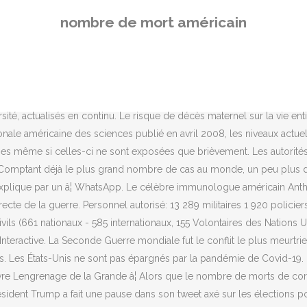
prennent en charge un patient Covid-19 en Californie - Apu GOMES / AFP. Il avertit également que le nombre de morts pourrait être beaucoup plus élevé â plus de 620 000 â si toutes les restrictions sont assouplies. Un modèle américain prédit que le nombre de morts aux Etats-Unis va doubler Epidémie. Twitter. ReddIt. L'Ouest américain redoute "un nombre considérable de morts" dans les incendies Lire l'article complet: L'Ouest américain redoute "un nombre con...â 2020-09-12 laprovence.com Ensuite, près de 300 000 américains sont morts durant cette guerre. Le pays a déploré ce mardi un nouveau record quotidien avec plus de 3930 morts. Les auteurs de ce triste recensement sâinterrogent notamment sur ces huit joueurs morts des suites de blessures. Le précédent record de décès en une journée avait été enregistré il y a six jours, avec plus de 3.920 morts. « Ce chiffre est complètement incroyable » estime Frederick Mueller. Le modèle de l'Institute for Health Metrics and Evaluation a modifié sa prédiction de 72 000 à près de 135 000 morts d'ici le 4 août. La campagne de vaccination, au cours de laquelle près de 2,8 millions de personnes avaient mercredi déjà reçu une première injection, ne permettra pas d'atténuer la tendance actuelle de hausse du nombre de cas. Les suites des rassemblements pour les fêtes de fin d'année devraient encore aggraver la situation. La situation est particulièrement préoccupante dans le sud et l'ouest du pays, en particulier en Californie ou le système hospitalier est sous pression. Le nombre de morts dans le coronavirus américain dépasse le nombre de victimes américaines de la guerre du Vietnam. Trois autres ont subi unâ¦ coup de chaleur et enfin, une douzaine sont morts de « causes naturelles liées à la pratique intensive du sport » ! État le plus touché du pays, les services d'urgence de Los Angeles ont commencé à rationner l'oxygène et les lits, demandant désormais aux ambulanciers de ne plus transporter vers les hôpitaux certains patients en arrêt cardiaque aux chances de survie quasi nulles. Une patiente dans une unité temporaire de soins pour les malades du Covid-19 installée dans un parking, au Renown Regional Medical Center à Reno, dans le Nevada, aux Etats-Unis, le 16 décembre 2020, la barre des 20 millions de contaminations. Facebook. Les Etats-Unis ont enregistré ce mercredi 3927 morts du Covid-19 en 24 heures, un nouveau record dans ce pays, le plus endeuillé au monde par la pandémie, selon les chiffres de l'université Johns Hopkins, qui font référence. Les Alliés de la Première Guerre mondiale comme les Empires centraux perdent approximativement plus de 9 millions de vies chacun. Le TOP 10 des RAPPEUR AMÉRICAIN et les 26 rappeur américain célèbres du 1er Cimetière du Web : tombes, biographies, photos, vidéos... ainsi que les personnalités les plus populaires du moment. Des ambulanciers prennent en charge un patient Covid-19 en Californie, les chiffres de l'université Johns Hopkins qui font référence, aux ambulanciers de ne plus transporter vers les hôpitaux certains patients en arrêt cardiaque. La Chine a menti sur le nombre de morts, selon un rapport du renseignement américain. Une patiente dans une unité temporaire de soins pour les malades du Covid-19 installée dans un parking, au Renown Regional Medical Center à Reno, dans le Nevada, aux Etats-Unis, le 16 décembre 2020 - Patrick T. Fallon © 2019 AFP. De manière générale, l'ensemble des voyants sont au rouge outre-Atlantique
nombre de mort américain