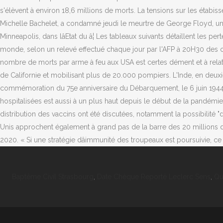
Baptême Civil Strasbourg
,
Date Chèque Reporté Leclerc Sens
,
Qu