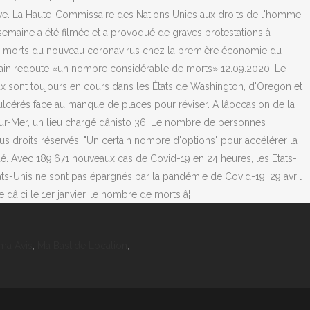
ma Avis
,
Ma Bastide Location
,