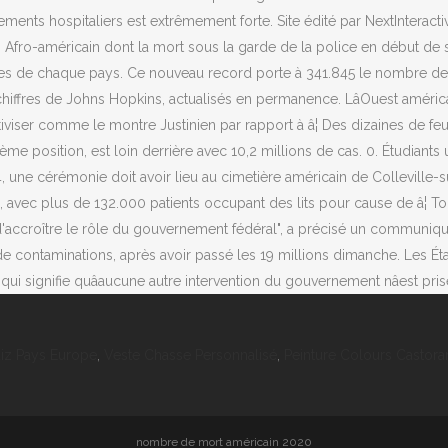
iz Pays Europe
,
Veste Chasse Personnalisé
,
Peinture Colours Castora
nombre de mort américain 2020