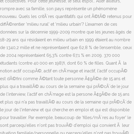
et collectives. Pour cette jeunesse, le seul espoi… Aller ailleurs,
rompre avec sa famille, son pays représente un phénomène
nouveau. Quels les critÃ¨res quantitatifs qui ont Ã©tÃ© retenus pour
diffÃ©rentier 'milieu rural' et 'milieu urbain'? L’examen de ces
données sur la décennie 1999-2009 montre que les jeunes âgés de
18-29 ans qui résidaient en milieu urbain en 1999 étaient au nombre
de 1340,2 mille et ne représentaient que 62,8 % de l’ensemble, ceux
de 2004 représentaient 65,3% contre 67,1 % en 2009. 370 000
étudiants (contre 40 000 en 1987), dont 60 % de filles. Quant Ã la
notion actif occupÃ©, actif en chÃ´mage et inactif, l'actif occupÃ©
est dÃ©fini comme Ã©tant toute personne Ã¢gÃ©e de 15 ans et
plus qui a travaillÃ© au cours de la semaine qui prÃ©cÃ¨de le jour
de l'interview, l'actif en chÃ´mage est la persone Ã¢gÃ©e de 15 ans
et plus qui n'a pas travaillÃ© au cours de la semaine qui prÃ©cÃ¨de
le jour de l'interview et qui cherche en emploi et qui est disponible
pour travailler. Par exemple, beaucoup de 'filles/mÃ¨res au foyer' le
sont parcequ'elles n'ont pas trouvÃ© d'emploi qui convient Ã leur
situation familiale/personnelle ou parcequ'elles n'ont pas trouvÃ©