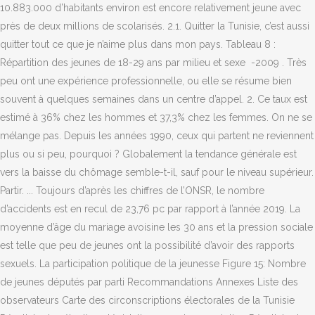
10.883.000 d’habitants environ est encore relativement jeune avec
près de deux millions de scolarisés. 2.1. Quitter la Tunisie, c’est aussi
quitter tout ce que je n’aime plus dans mon pays. Tableau 8 :
Répartition des jeunes de 18-29 ans par milieu et sexe -2009
. Très peu ont une expérience professionnelle, ou elle se résume bien souvent à quelques semaines dans un centre d’appel. 2. Ce taux est estimé à 36% chez les hommes et 37,3% chez les femmes. On ne se mélange pas. Depuis les années 1990, ceux qui partent ne reviennent plus ou si peu, pourquoi ? Globalement la tendance générale est vers la baisse du chômage semble-t-il, sauf pour le niveau supérieur. Partir. ... Toujours d’après les chiffres de l’ONSR, le nombre d’accidents est en recul de 23,76 pc par rapport à l’année 2019. La moyenne d’âge du mariage avoisine les 30 ans et la pression sociale est telle que peu de jeunes ont la possibilité d’avoir des rapports sexuels. La participation politique de la jeunesse Figure 15: Nombre de jeunes députés par parti Recommandations Annexes Liste des observateurs Carte des circonscriptions électorales de la Tunisie Résultats des élections législatives par circonscription Résultats du second tour des élections présidentielles par circonscription Selon la source, les données sont des estimations du BIT. On a beau se marier, cette institution matrimoniale va de plus en plus mal. Pour ce qui est des milieux communal et non communal, le milieu communal est dÃ©fini comme Ã©tant les agglomÃ©rations Ã©rigÃ©es en communes ( les villes ), quant au milieu non communal est tout ce qui est en dehors du pÃ©rimÃ¨tre communal ( les agglomÃ©rations rurale et les zones dispersÃ©es ). Une réalité consternante et qui en dit long sur l’impératif de continuer à améliorer leurs conditions de transport, assez précaires du reste. La sonnette d’alarme avait déjà été tirée au lendemain des élections présidentielle [novembre-décembre 2014] et législatives [octobre 2014] devant le taux ridicule de participation des jeunes au vote. Certains, malheureusement, ont aussi choisi de partir en Syrie, en Irak, en Libye pour se joindre aux groupes djihadistes. Par conséquent le nombre de diabétiques de type 2 n’est pas important et la plupart des cas ont plus de 65 ans, ce qui diminue le risque de complications. L’appel du large semble fort et puissant. En attendant, l’un des moyens pour faire baisser la tension reste le café. Le nouveau Premier ministre, enfin un jeune parmi les dinosaures, Découvrez toutes nos offres d'abonnement à partir de 1€, Créez votre compte pour profiter de l'édition abonnés sur le site et les applications. La Tunisie est malade et on ne peut qu’espérer que ceux qui se proposent de la soigner aujourd’hui prennent d’abord la juste mesure du mal qui la ronge. 14 Tunisie en chiffres / Statistiques Tunisie 3 SRT 3.1 Equipements sportifs 2012 2013 2014 Maisons de jeunes 317 320 321 Abonnés 57 447 60 259 64 494 Homme 34 677 36 394 41 176 Femme 22 770 23 865 23 318 Salles de sports 170 177 180 Stades gazonnés 196 200 210 Salles de sports privées 721 748 794 Abonnés 49 457 51 297 53 277 Nous évoquerons ici leur répartition spatiale et catégorielle. hausse de 18,4% en moyenne par an au cours de ces dernières années, passant de 31.400 en 2000 à 102.300 en 2007 et à 128.100 en 2008. La Tunisie risque de subir une troisième vague du coronavirus, au regard du nombre de contaminations en hausse, par la Covid-19, alors que le pays a enregistré vendredi 1569 nouveaux cas positifs. Ce taux est plus élevé de 2 points chez les garçons que chez les filles, soit 68,2 % contre 66,1 %. This is an optional, fully widgetized sidebar. Des citoyens de Dhehiba ont démenti, ce mardi, les rumeurs faisant état de l'enlèvement d'un nombre de jeunes de la ville, par des milices libyennes sur les frontières entre la Tunisie et la Libye. Mais leur pays ne les fait plus rêver. D'ailleurs je remarque qu'entre 2004 et 2009 la somme des inactifs est restÃ©e inchangÃ©e Ã 33% avec plus de 'chÃ´meurs' et moins d''autres inactifs'. La présence des femmes est palpable dans les salons de thé et les cafés chics. Je pose la question à une jeune fille : pourquoi veut-elle aller au Canada alors que la Tunisie ne manque pas d’universités ? Décidément, le nombre de tentatives de suicide et de suicide ne cesse d’augmenter dans toutes les délégations du gouvernorat de Kairouan marqués par un taux de pauvreté et par beaucoup de marginalisation. Dans un premier volet, nous avons évoqué les caratéristiques démographiques et éducationnelles des jeunes tunisiens. Nombre d’utilisateurs d’ Instagram en Tunisie – 2019 Ils ont assuré que les jeunes en question ont été arrêtés par les autorités officielles en Libye et que les tractations vont bon train, avec ces autorités, en vue de les libérer. Cette statistique montre le taux de chômage chez les jeunes en Tunisie de 2008 à 2018. En clair, la nécessité de créer une nouvelle dynamique au sein de la jeunesse tunisienne. En 2013, 110 mille 119 mariages ont été contractés contre 95 mille 336 en 2017, selon l’Institut national de la statistique (INS). Les organisations telles que les scouts tunisiens, les jeunesses scolaires, les associations d’étudiants recrutent un nombre dérisoire de jeunes. Sur la base de quels critÃ¨res est faite la diffÃ©rentiation 'chÃ´meur' et 'autres inactifs'? En 2012 et 2013, 120 000 jeunes de moins de 17 ans ont quitté le système scolaire. Ils avaient ce jour-là préféré se prélasser dans les cafés plutôt que faire la queue devant les urnes. Les plus pauvres ont aussi leurs espaces. C’est me libérer, ici j’étouffe ! En Tunisie, le nombre des mariages décline. de l¶employabilité et de l¶inclusion des jeunes et autres catégories clés de la population sont au cœur des évènements qui ont marqué l¶histoire récente tumultueuse de la Tunisie. Le nombre des diplômés chômeurs de l’enseignement supérieur est estimé en moyenne à 285 400 au deuxième trimestre 2020 contre 258 600 au premier trimestre 2020, soit une augmentation de 26 800. News de Tunisie. Les Ã©lÃ¨ves et les Ã©tudiants sont considÃ©rÃ©s automatiquement inactifs. Le taux de chômage chez les jeunes s’élève à 36,1%. As is the rest of the menu, the sidebar too La démographie de la Tunisie se caractérise par l'uniformité de la population en matière de composantes culturelles ou religieuses. Je veux y aller car je suis sûre que j’aurai un diplôme qui pourra me procurer un emploi. J'aurais deux questions svp: Il hypnotise le plus grand nombre et on ne sait comment l’expliquer ni comment l’endiguer. Un jeune homme a été décapité dimanche dans la région de Kasserine, dans le centre de la Tunisie. Il y a un vrai problème de marginalisation et de déscolarisation en Tunisie. Non pas celle que les psychiatres ont l’habitude de soigner mais une forme plus pernicieuse du mal qui paralyse la décision, immobilise le rêve, remplit l’âme non pas de tristesse mais d’apathie et en même temps fait que la seule jouissance n’est plus de se réaliser pour soi mais pour se montrer au groupe. Il est certain que des années d’enseignement bâclé et de programmes mal ficelés y sont pour quelque chose. Comment rompre avec ce cercle vicieux qui prive chaque année la Tunisie de la crème de ses enfants, qui part servir et enrichir d’autres pays ? En réalité, les jeunes Tunisiens, pour une bonne part, souffrent d’une forme de dépression. Des jeunes chiliens passent devant un graffiti en référence au référendum du 25 octobre visant à modifier la constitution du pays, à Santiago le 21 octobre 2020. Découvrez tous nos hors-séries, livres, DVD, accessoires, produits... Créez votre compte pour accéder à l'édition abonnés. En 2017, le taux de chômage chez les jeunes tunisiens était estimé à environ 35 %. 14 Tunisie en chiffres / Statistiques Tunisie Tunisie en chiffres / Statistiques Tunisie 3 SRT 3.1 Equipements sportifs 2015 2016 2017 Maisons de jeunes 327 335 344 Abonnés 69 440 118 081 120 371 Homme 41 967 69 741 41 895 Femme 27 473 48 340 78 476 Salles de sports 193 205 224 Stades gazonnés 231 256 277 Salles de sports privées 889 889 1 157 En réalité, les jeunes Tunisiens, pour une bonne part, souffrent d’une forme de dépression. Néanmoins, le départ reste de loin la voie rêvée pour s’échapper de cette prison sans murs qu’est devenu le pays. Dans les grandes villes, beaucoup, à les écouter, ont le niveau de la licence ou du master. En Tunisie, le taux de chômage des jeunes de 15 à 35 ans est très élevé, se situant autour de 35 pour cent, chez les diplômés du supérieur des régions de l’intérieur et en milieu rural, ce qui pousse un nombre important à l’exode et à l’émigration souvent au péril de leur vie. Les jeunes sans emploi, Pour emporter Leaders partout avec vous, vous pouvez tÃ©lÃ©charger nos applications gratuites sur le Â« store Â» de votre appareil. La sexualité est aussi un autre problème. Mais là, point de femmes, uniquement des hommes. Est ce qu'elles rentrent dans la case 'chomeur'? Pour l’étranger visitant la Tunisie, il ne peut qu’être surpris par ce pays dont une bonne partie de la population [les 15-29 ans représentent près de 30 % de la population] est figée, immobile. Leaders NÂ° 116 - Janvier 2021 : En kiosque. La situation actuelle du marché de l’emploi et du chômage en Tunisie est extrêmement inquiétante. L'analyse dresse un portrait de la jeunesse largement marginalisé et économiquement exclue de la Tunisie. Beaucoup parmi les jeunes qui caressent le rêve de partir ailleurs sont issus de familles aisées et ne souffrent pas financièrement. Pas seulement en direction des pays riches. Dans les cafés des milieux ruraux, les tranches d’âge se mélangent, les conditions sociales aussi. La prochaine révolte sera celle de l’eau, Tunisie. La Fondation européenne pour la formation (ETF), en tant qu¶agence de l¶Union européenne (UE) D’autres jeunes sont venus s’associer au débat. Des écoles qui n’éduquent plus et où désormais on n’apprend plus grand-chose, des rues sales et hideuses où la violence du langage côtoie l’incivisme des passants, des administrations inopérantes ou le simple fait de s’y rendre nécessite un courage infini, une absence flagrante d’espaces où le jeune peut prendre plaisir à y être et à se développer quand il ne s’ag