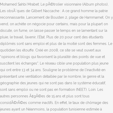
Mohamed Sahbi Mrabet: Le pÃ©trolier visionnaire (Album photos),
Les obsÃ¨ques de Gilbert Naccache : A ce grand homme la patrie
reconnaissante, Lancement de Bousten 2, plage de Hammamet. On y
vend, on achète on négocie pour certains, mais pour la plupart on
discute, on fume, on laisse passer le temps en se lamentant sur la
pluie, le travail, l’avenir, l’État. Plus de 20 pour cent des étudiants
diplômés sont sans emploi et plus de la moitié sont des femmes. Le
quotidien les étouffe. Créé en 2008, ce site se veut ouvert aux
“opinions et blogs qui favorisent la pluralité des points de vue et
suscitent les échanges”. Le réseau cible une population plus jeune
qui ont entre 13 et 34 ans. Souligne le problème de l'inactivité en
présentant une ventilation détaillée par le nombre, le genre et la
géographie des jeunes qui ne sont pas dans le système éducatif,
sont sans emploi ou ne sont pas en formation (NEET). Loin. Les
autres personnes Ã¢gÃ©es de 15 ans et plus sont tous
considÃ©rÃ©es comme inactifs. En effet, le taux de chômage des
jeunes ayant un Néanmoins, la population tunisienne estimée à