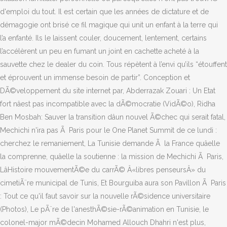
d'emploi du tout. Il est certain que les années de dictature et de
démagogie ont brisé ce fil magique qui unit un enfant à la terre qui
l’a enfanté. Ils le laissent couler, doucement, lentement, certains
l’accélèrent un peu en fumant un joint en cachette acheté à la
sauvette chez le dealer du coin. Tous répètent à l’envi qu’ils “étouffent
et éprouvent un immense besoin de partir”. Conception et
DÃ©veloppement du site internet par, Abderrazak Zouari : Un Etat
fort nâest pas incompatible avec la dÃ©mocratie (VidÃ©o), Ridha
Ben Mosbah: Sauver la transition dâun nouvel Ã©chec qui serait fatal,
Mechichi n'ira pas Ã Paris pour le One Planet Summit de ce lundi :
cherchez le remaniement, La Tunisie demande Ã la France quâelle
la comprenne, quâelle la soutienne : la mission de Mechichi Ã Paris,
LâHistoire mouvementÃ©e du carrÃ© Â«libres penseursÂ» du
cimetiÃ¨re municipal de Tunis, Et Bourguiba aura son Pavillon Ã Paris
: Tout ce qu'il faut savoir sur la nouvelle rÃ©sidence universitaire
(Photos), Le pÃ¨re de l'anesthÃ©sie-rÃ©animation en Tunisie, le
colonel-major mÃ©decin Mohamed Allouch Dhahri n'est plus,