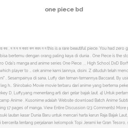
 kelompok Topi Jerami ke Gran Tesoro, sebuah kota penuh dengan hiburan. Download Anime One Piece Film: Z BD Subtitle Indonesia Bajak Laut Topi Jerami memasuki lautan kasar Dunia Baru untuk mencari harta karun Raja Bajak Laut, Gol D. Roger － One Piece. Community See All. This time piece is a master copy... Rolex oyster perpetual datejust replica automatic silver chain wrist watch for men. Sailor Moon Crystal Sub Indo Batch (Episode 01 – … So far 960 episodes of One Piece have been aired. One Piece Movie 3, 7, 10, 11, and 12 are unable to be played in VLC player saying the file is corrupted. 14.8k. The most elegant piece rado voyager original automatic watch vintage series genuine swiss made authentic 17 jewels automatic movement. share. Terimakasih sudah mampir ke kusonime.com , tempat download anime batch terkomplit (menurut adminnya) . ", Trailers, Commercials. Vanguard Gaiden: If Batch Subtitle Indonesia. 23 sept. 2020 - Explorez le tableau « One piece nami » de Sonny, auquel 4538 utilisateurs de Pinterest sont abonnés. Daripada kesan nama besar, kejahatan, kekerasan, dia lebih terlihat seperti bajak laut rendahan yang suka bersenang-senang, alasan Luffy menjadi bajak laut adalah tekadnya untuk berpetualang di lautan yang menyenangkan dan bertemu orang-orang baru dan menarik, serta … One person found this helpful. Reviewed in Canada on May 24, 2017. Buat di PC/Leptop di saran kan pake MPC Player terbaru , bisa download "Klik Disini". Kata-kata terakhirnya sebelum kematiannya mengungkapkan lokasi harta karun terbesar di dunia, yang bernama One Piece. If you want discussion, please sort the subreddit by New. Dalam perjalanan mereka, para perompak menemukan seorang lelaki yang kuat dan menakutkan, mantan Laksamana Marinir Z. Help • Editing Guidebook • FAQ • Find Admins and Moderators • Forums • Blogs • Discussion Feature • Discord Chat'. 3} Untuk di hp/tablet kalau subtitle gak muncul silahkan download MX Player dan sejenis nya di playstore atau bisa "Klik Disini". You all know the song, Bad Reputation by Avril Lavigne, is in the new one piece film. One Piece is an ongoing anime series that started in 1999. 553 people like this. See more of One Piece - Bangladesh on Facebook. Download One Piece Film Gold BD Subtitle Indonesia Batch dalam format Mkv 480P, Mkv 720P, Download One Piece Film Gold BD Subtitle Indonesia Batch Par mégarde, Luffy a avalé un jour un fruit démoniaque qui l'a transformé en homme caoutchouc. Trebor1983. As good as Film Gold. Media. Smael military watch for men with anti-shock and led light (black) multifunctional: backlight with afterglow, dual time, large dual face, daily alarm, lap timer... Bluetooth bracelet smart wristband product description: model: tw64 waterproof standard: ip-x6 main chip: quintin qn9021 bluetooth chip: quintin qn9021... Black tourmaline sphere black tourmaline crystal is a powerful stone for protection against negative energy of all kinds, as well as being a strong spiritual... Rolex oyster perpetual replica automatic wrist watch for men rolex oyster perpetual replica automatic wrist watch for men. This unique time piece is a master copy heavy weight rolex copy watch. Cerita ini kemudian akan memperlihatkan…. One Piece is a Japanese animated television series based on the successful manga of the same name and has 956 episodes. By proceeding, you conse
one piece bd