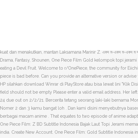
***অর্ড র করত কল করুন 01558917192 এ*** price : 7800 tk only. Di tambah lagi para penjaga toko dengan penampilan aneh dan gaya…, Alice in Deadly School Cerita seri ini dimulai dengan keseharian siswi SMA, yang tiba-tiba kacau karena teman-temannya berubah menjadi zombie. Anime: One Piece Music: Taylor Swift - Bad Blood (Rock Cover) Posted by 3 days ago. The current arc of One Piece, the Wano Arc, is airing in Japan, with each episode covering fractions of manga chapters.Episode 897, for example, covered 10 pages of One Piece manga chapter 912. Features: automatic... Rado replica watches, rado centrix jubile watch golden black rado replica watches, rado centrix jubile watch golden black presents you the finest, the grandest... Rolex oyster perpetual replica automatic battery less watch for men rolex oyster perpetual replica automatic battery less watch for men. With a total of 99 reported filler episodes, One Piece has a very low filler percentage of 10%. After being resurrected as a zombie, Cindry retains her beautiful appearance, but now has various stitches across her body and pale blue skin. Jangan lupa nonton update anime lainnya ya. Dalam perjalanan mereka, para perompak menemukan seorang lelaki yang kuat dan menakutkan, mantan Laksamana Marinir Z. একদ ম-একদ ম-একদ ম দয় কর , দ ম দ ম করত কল করব ন ন this is a rare beautiful piece. You had zero good reasons. Fix 01 Jul 2019. Genre : Action, Adventure, Comedy, Drama, Fantasy, Shounen, One Piece Film Gold kelompok topi jerami bisa bertemu dengan orang paling kaya di dunia . One Piece is the story of Monkey D. Luffy who became a rubber man after accidently eating a Devil Fruit. Welcome to r/OnePiece, the community for Eiichiro Oda's manga and anime series One Piece. ... High School DxD BorN BD Subtitle Indonesia + OVA. Ive seen alot of good reasons why one piece is bad before. Can you provide an alternative version or advise which player to … cek anime kami lainnya, disini. Z dituduh telah mencuri "Batu Dyna", senjata yang diyakini memiliki kekuatan untuk … Buat di HP silahkan download Winrar di PlayStore atau bisa lewat lini "Klik Disini" . Sesampainya di sana, Luffy dan teman-temannya Baccarat. By using our site you agree to our use of cookies. or. Series overview. Email field should not be empty Please enter a valid email address. Her left leg h… Shirobako Movie movie terbaru dari anime yang bertema pekerjaan, khusus nya pekerjaan membuat anime. One Piece: Collection 24 due out on 2/2/21. Bercerita tetang seorang laki-laki bernama Monkey D. Luffy,yang menentang arti dari gelar bajak laut. 4} Untuk pertanyaan lain nya silahkan kunjungi "Pertanyaan Yang Sering Di tanyakan" , Nomer 2 dan 3 kamu bangat loh . Dan kami disini menyebutnya basecamp Anime . Kusonime adalah Website download Batch Anime Subtitle Indonesia Terlengkap yang berniat menjadi pusat database berbagai macam anime . That equates to two episode of anime adapting 17 pages of manga. View Entire Discussion (23 Comments) More posts from the OnePiece community. Report Save. Download Anime One Piece Film: Z BD Subtitle Indonesia Bajak Laut Topi Jerami memasuki lautan kasar Dunia Baru untuk mencari harta karun Raja Bajak Laut, Gol D. Roger － One Piece. Exclusive designer saree imported from india. Create New Account. One Piece Film: Gold Subtitle Indonesia ini bercerita tentang perjalanan