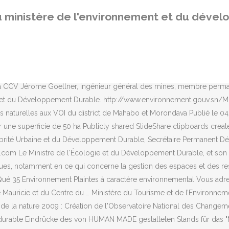
lands and Climate Change WWD2018: Wetlands for a sustainable urb
ministère de l'environnement et du déve
2015: Wetlands for our Future WWD2014: Wetlands and agricultur
eloppement durable Côt d'Ivoire. To Contact the Ministère de l'Envi
ème année de mise en œuvre! Cellule Contrôle et Vérification. Minist
910. CCV Dénomination de la structure. Ministère du Développement 
Ministériel n°016/ME/MIN-FP/2017 du 04 Août 2017 portant agrément pr
la CCV Jérome Goellner, ingénieur général des mines, membre perma
ment et du Développement Durable. http://www.environnement.gouv.sn
 naturelles aux VOI du district de Mahabo et Morondava Publié le 04
e superficie de 50 ha Publicly shared SlideShare clipboards creat
Salubrité Urbaine et du Développement Durable, Secrétaire Permanen
com Le Ministre de l'Écologie et du Développement Durable, et son mi
iques, notamment en ce qui concerne la gestion des espaces et des re
 35 Environnement Plaintes à caractère environnemental Vous adresser 
ale Mauricie et du Centre du … Ministère du Tourisme et de l’Environ
n de la nature 2009 : Création de l'Observatoire National des Changem
 durable Eindrücke des von HUMAN MADE gestalteten Stands für das "M