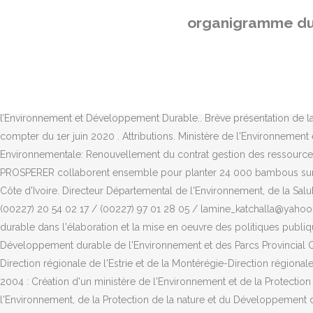
Search this site . WWD2020: Wetlands & Biodiversity WWD2019: Wet
organigramme du 
WWD2016: Wetlands for our Future: Sustainable Livelihoods WWD
tourism WWD2011: Wetlands … Ministère de l'environnement et du dév
Stratégie québécoise de l’eau et plan d’action 2018-2023 : une deuxi
Devoir, le quotidien indépendant par excellence au Québec depuis 1
website & address - QC - Provincial Government. Créée par l’Arrêté 
l’Environnement et Développement Durable.. Brève présentation de 
compter du 1er juin 2020 . Attributions. Ministère de l'Environne
Environnementale: Renouvellement du contrat gestion des ressources
PROSPERER collaborent ensemble pour planter 24 000 bambous sur un
Côte d'Ivoire. Directeur Départemental de l'Environnement, de la 
(00227) 20 54 02 17 / (00227) 97 01 28 05 / lamine_katchalla@yahoo.
durable dans l'élaboration et la mise en oeuvre des politiques publ
Développement durable de l'Environnement et des Parcs Provincial Qué
Direction régionale de l'Estrie et de la Montérégie-Direction région
2004 : Création d'un ministère de l'Environnement et de la Protectio
l'Environnement, de la Protection de la nature et du Développement