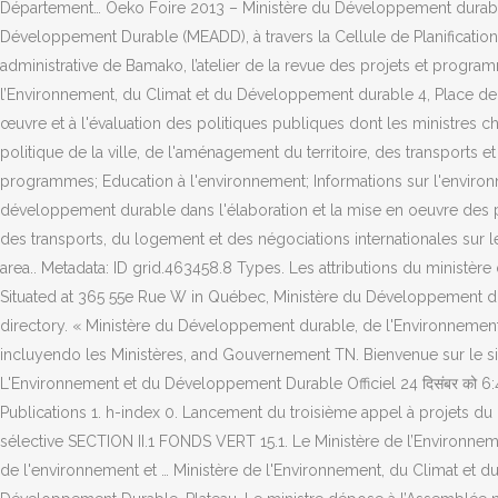
Département… Oeko Foire 2013 – Ministère du Développement durable 
Développement Durable (MEADD), à travers la Cellule de Planification 
administrative de Bamako, l’atelier de la revue des projets et progr
l’Environnement, du Climat et du Développement durable 4, Place de
œuvre et à l'évaluation des politiques publiques dont les ministres 
politique de la ville, de l'aménagement du territoire, des transports e
programmes; Education à l'environnement; Informations sur l'environn
développement durable dans l'élaboration et la mise en oeuvre des p
des transports, du logement et des négociations internationales sur 
area.. Metadata: ID grid.463458.8 Types. Les attributions du ministèr
Situated at 365 55e Rue W in Québec, Ministère du Développement dur
directory. « Ministère du Développement durable, de l'Environnement
incluyendo les Ministères, and Gouvernement TN. Bienvenue sur le site 
L'Environnement et du Développement Durable Officiel 24 दिसंबर को 6:47
Publications 1. h-index 0. Lancement du troisième appel à projets d
sélective SECTION II.1 FONDS VERT 15.1. Le Ministère de l’Environnem
de l'environnement et … Ministère de l'Environnement, du Climat et d