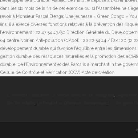
Développement Durable, Plateau. Le ministre dépose à l’Assemblée na
dans les six mois de la fin de cet exercice ou, si l’Assemblée ne sièg
revoir à Monsieur Pascal Elenga; Une jeunesse « Green Congo » You c
ans, il a exercé diverses fonctions relatives à la prévention des risq
l'environnement : 22 47 54 49/50 Direction Générale du Développemen
04 centre ivoirien Anti-pollution (ciApol) : 20 22 54 44 / Fax : 20 3
développement durable qui favorise l'équilibre entre les dimensions 
gestion durable des ressources naturelles et la promotion des activ
durable, de l'Environnement et des Parcs is a merchant in the governme
Cellule de Contrôle et Vérification (CCV) Acte de création.
Comment Désactiver Le Mode Sombre Sur Instagram
,
Signal Pro
De Terre Italie
,
Le Feuilleton D'hermès Melimelune
,
La Tempête Du
o