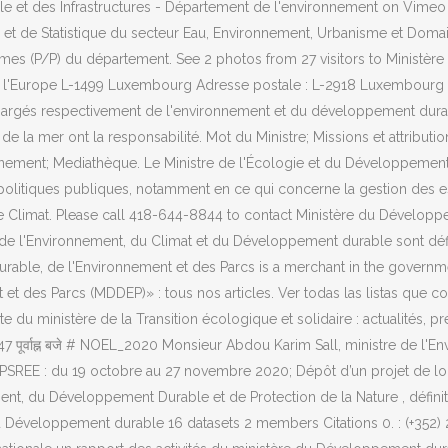
et des Infrastructures - Département de l'environnement on Vimeo Le
et de Statistique du secteur Eau, Environnement, Urbanisme et Domaines
ammes (P/P) du département. See 2 photos from 27 visitors to Ministè
 l'Europe L-1499 Luxembourg Adresse postale : L-2918 Luxembourg Lux
chargés respectivement de l'environnement et du développement durabl
t de la mer ont la responsabilité. Mot du Ministre; Missions et attribut
ement; Mediathèque. Le Ministre de l'Écologie et du Développement Dur
olitiques publiques, notamment en ce qui concerne la gestion des es
le Climat. Please call 418-644-8844 to contact Ministère du Développe
e de l'Environnement, du Climat et du Développement durable sont défin
able, de l'Environnement et des Parcs is a merchant in the governme
 et des Parcs (MDDEP)» : tous nos articles. Ver todas las listas que
du ministère de la Transition écologique et solidaire : actualités, pre
 पूर्वाह्न बजे # NOEL_2020 Monsieur Abdou Karim Sall, ministre de l'En
u PSREE : du 19 octobre au 27 novembre 2020; Dépôt d’un projet de lo
ent, du Développement Durable et de Protection de la Nature , définit
u Développement durable 16 datasets 2 members Citations 0. : (+352) 