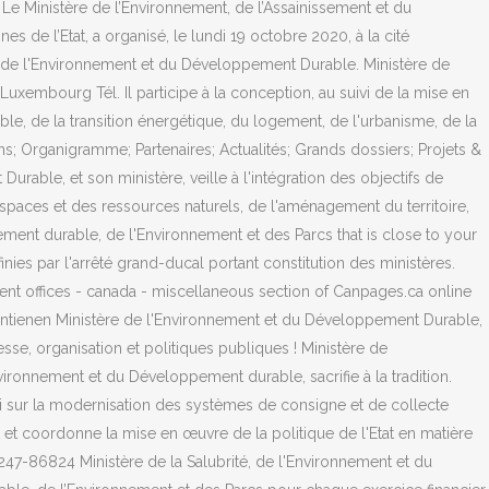
 Ministère de l’Environnement, de l’Assainissement et du
 de l’Etat, a organisé, le lundi 19 octobre 2020, à la cité
re de l'Environnement et du Développement Durable. Ministère de
embourg Tél. Il participe à la conception, au suivi de la mise en
e, de la transition énergétique, du logement, de l'urbanisme, de la
ions; Organigramme; Partenaires; Actualités; Grands dossiers; Projets &
able, et son ministère, veille à l'intégration des objectifs de
paces et des ressources naturels, de l'aménagement du territoire,
ment durable, de l'Environnement et des Parcs that is close to your
ies par l'arrêté grand-ducal portant constitution des ministères.
nt offices - canada - miscellaneous section of Canpages.ca online
 contienen Ministère de l'Environnement et du Développement Durable,
sse, organisation et politiques publiques ! Ministère de
vironnement et du Développement durable, sacrifie à la tradition.
i sur la modernisation des systèmes de consigne et de collecte
 et coordonne la mise en œuvre de la politique de l'Etat en matière
247-86824 Ministère de la Salubrité, de l'Environnement et du