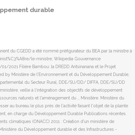
an future WWD2017: Wetlands for Disaster Risk Reduction
loppement durable
e WWD2013: Wetlands and water management WWD2012: Wetlands and
ronnement et de la Lutte contre les changements climatiques
ère de l’Environnement, du Climat et du Développement durable . Le
durable, de l'Environnement et des Parcs - Québec - phone number,
ovisoire du cadre et structures organiques du Secrétariat Général à
nent du CGEDD a été nommé préfigurateur du BEA par la ministre à
/Minist%C3%A8re/le-ministre; Wikipedia Gouvernance
/01/2021 Filière Bambou: la DREDD Antsinanana et le Projet
ed by Ministère de l'Environnement et du Développement Durable,
t Départemental du Secteur Rural, DDE/SU/DD/ DIFFA, DDE/SU/DD
nistère, veille à l'intégration des objectifs de développement
ssources naturels et l'aménagement du … Ministère. Ministère du
au bureau le plus près de l'activité faisant l'objet de la plainte
nement, en charge du Développement Durable Publications récentes.
ents climatiques (ONACC) 2011 : Création d'un ministère de
inistère du Développement durable et des Infrastructures -