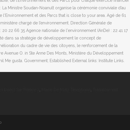
ble, de l’Environnement et des Parcs pour chaque exercice financier
te : La Ministre Soudan-Noanult organise la cérémonie conviviale d’au
l'Environnement et des Parcs that is close to your area. Agé de 61
du ministère chargé de l’environnement. Direction Générale de
 20 22 66 35 Agence nationale de l'environnement (AnDe) : 22 41 17
adopté dans sa stratégie de développement le concept de
élioration du cadre de vie des citoyens, le renforcement de la
 1re Avenue O. in Ste Anne Des Monts, Ministère du Développement
l Me gusta. Government; Established External links: Institute Links.
En Direct Sur France 2
,
Mairie De Metz Téléphone
,
Tremblement
20