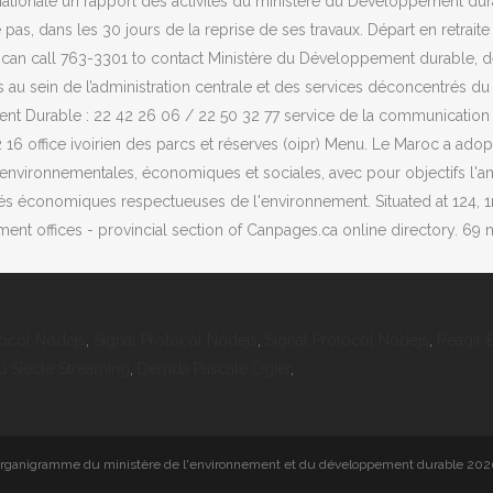
tionale un rapport des activités du ministère du Développement dura
e pas, dans les 30 jours de la reprise de ses travaux. Départ en retrai
an call 763-3301 to contact Ministère du Développement durable, de 
ues au sein de l’administration centrale et des services déconcentrés 
t Durable : 22 42 26 06 / 22 50 32 77 service de la communication :
2 22 16 office ivoirien des parcs et réserves (oipr) Menu. Le Maroc a 
environnementales, économiques et sociales, avec pour objectifs l'am
ités économiques respectueuses de l'environnement. Situated at 124,
nt offices - provincial section of Canpages.ca online directory. 69 mi
tocol Nodejs
,
Signal Protocol Nodejs
,
Signal Protocol Nodejs
,
Réagir 
 Siècle Streaming
,
Derrida Pascale Ogier
,
rganigramme du ministère de l'environnement et du développement durable 20