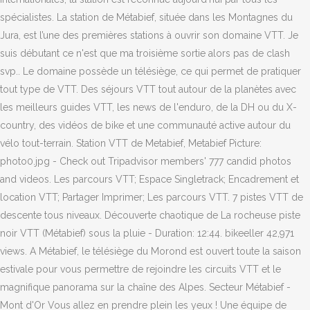
spécialistes. La station de Métabief, située dans les Montagnes du
Jura, est l’une des premières stations à ouvrir son domaine VTT. Je
suis débutant ce n'est que ma troisième sortie alors pas de clash
svp.. Le domaine possède un télésiège, ce qui permet de pratiquer
tout type de VTT. Des séjours VTT tout autour de la planètes avec
les meilleurs guides VTT, les news de l'enduro, de la DH ou du X-
country, des vidéos de bike et une communauté active autour du
vélo tout-terrain. Station VTT de Metabief, Metabief Picture:
photo0.jpg - Check out Tripadvisor members' 777 candid photos
and videos. Les parcours VTT; Espace Singletrack; Encadrement et
location VTT; Partager Imprimer; Les parcours VTT. 7 pistes VTT de
descente tous niveaux. Découverte chaotique de La rocheuse piste
noir VTT (Métabief) sous la pluie - Duration: 12:44. bikeeller 42,971
views. A Métabief, le télésiège du Morond est ouvert toute la saison
estivale pour vous permettre de rejoindre les circuits VTT et le
magnifique panorama sur la chaîne des Alpes. Secteur Métabief -
Mont d'Or Vous allez en prendre plein les yeux ! Une équipe de