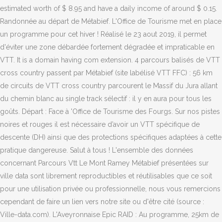
estimated worth of $ 8.95 and have a daily income of around $ 0.15.
Randonnée au départ de Métabief. L'Office de Tourisme met en place
un programme pour cet hiver ! Réalisé le 23 aout 2019, il permet
d'éviter une zone débardée fortement dégradée et impraticable en
VTT. It is a domain having com extension. 4 parcours balisés de VTT
cross country passent par Métabief (site labélisé VTT FFC) : 56 km
de circuits de VTT cross country parcourent le Massif du Jura allant
du chemin blanc au single track sélectif : il y en aura pour tous les
goûts. Départ : Face à 'Office de Tourisme des Fourgs. Sur nos pistes
noires et rouges il est nécessaire d’avoir un VTT spécifique de
descente (DH) ainsi que des protections spécifiques adaptées à cette
pratique dangereuse. Salut à tous ! L'ensemble des données
concernant Parcours Vtt Le Mont Ramey Métabief présentées sur
ville data sont librement reproductibles et réutilisables que ce soit
pour une utilisation privée ou professionnelle, nous vous remercions
cependant de faire un lien vers notre site ou d'être cité (source :
Ville-data.com). L'Aveyronnaise Epic RAID : Au programme, 25km de