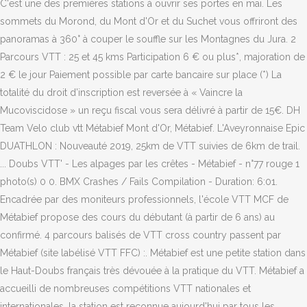
C'est une des premières stations à ouvrir ses portes en mai. Les
sommets du Morond, du Mont d'Or et du Suchet vous offriront des
panoramas à 360° à couper le souffle sur les Montagnes du Jura. 2
Parcours VTT : 25 et 45 kms Participation 6 € ou plus*, majoration de
2 € le jour Paiement possible par carte bancaire sur place (*) La
totalité du droit d’inscription est reversée à « Vaincre la
Mucoviscidose » un reçu fiscal vous sera délivré à partir de 15€. DH
Team Velo club vtt Métabief Mont d'Or, Métabief. L'Aveyronnaise Epic
DUATHLON : Nouveauté 2019, 25km de VTT suivies de 6km de trail.
... Doubs VTT' - Les alpages par les crêtes - Métabief - n°77 rouge 1
photo(s) 0 0. BMX Crashes / Fails Compilation - Duration: 6:01.
Encadrée par des moniteurs professionnels, l'école VTT MCF de
Métabief propose des cours du débutant (à partir de 6 ans) au
confirmé. 4 parcours balisés de VTT cross country passent par
Métabief (site labélisé VTT FFC) :. Métabief est une petite station dans
le Haut-Doubs français très dévouée à la pratique du VTT. Métabief a
accueilli de nombreuses compétitions VTT nationales et
internationales, la station est reconnue aujourd'hui par tous les