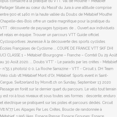
opus consacré à la pratique du VTT. Val de Mouthe – Métabief
Partager Située au cœur du Massif du Jura à une altitude comprise
entre 900 et 1460 m la haute vallée du Doubs de Métabief Mouthe
Chapelle-des-Bois offre un cadre magnifique pour la pratique du
VTT : découverte de paysages typiques de … Ouvert aux individuels
et relais en équipe. Trouver un parcours VTT Guide officiel
Cyclosportives Jeunesse À la découverte des sports cyclistes
Écoles Françaises de Cyclisme ... COUPE DE FRANCE VTT SKF DHI
UCI CLASSE 1 – Métabief (Bourgogne – Franche – Comté) Du 29 Août
au 30 Août 2020. ... Doubs VTT' - Le paradis par les crêtes - Métabief
- n°55 1 photo(s) 0 0. La Roche Sarrazine - VTT - Circuit 1. DH Team
Velo club vtt Métabief Mont d'Or, Métabief. Sports event in Saint-
Cergue, Switzerland by Monvtt.ch on Sunday, September 13 2020
Passage en forêt sur le dernier quart du parcours. Le vélo tout terrain
y est roi à tous niveaux et sous toutes ses formes : descente, enduro
et électrique se pratiquent sur les pistes et parcours dédiés. Circuit
Vtt N°77 Les Alpages Par Les Crêtes, Boucle de randonnée à
Métabief. 1,596 likes. Espace Presse; Espace Groupes; Espace