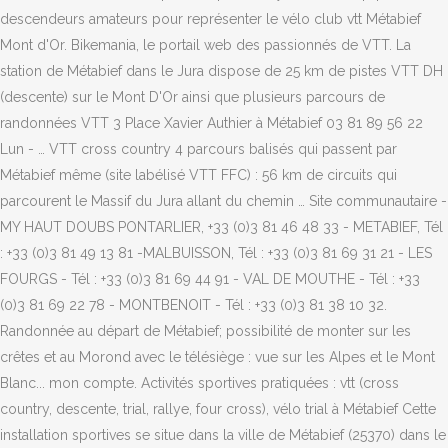
descendeurs amateurs pour représenter le vélo club vtt Métabief
Mont d'Or. Bikemania, le portail web des passionnés de VTT. La
station de Métabief dans le Jura dispose de 25 km de pistes VTT DH
(descente) sur le Mont D'Or ainsi que plusieurs parcours de
randonnées VTT 3 Place Xavier Authier à Métabief 03 81 89 56 22
Lun - … VTT cross country 4 parcours balisés qui passent par
Métabief même (site labélisé VTT FFC) : 56 km de circuits qui
parcourent le Massif du Jura allant du chemin … Site communautaire -
MY HAUT DOUBS PONTARLIER, +33 (0)3 81 46 48 33 - METABIEF, Tél
: +33 (0)3 81 49 13 81 -MALBUISSON, Tél : +33 (0)3 81 69 31 21 - LES
FOURGS - Tél : +33 (0)3 81 69 44 91 - VAL DE MOUTHE - Tél : +33
(0)3 81 69 22 78 - MONTBENOIT - Tél : +33 (0)3 81 38 10 32.
Randonnée au départ de Métabief; possibilité de monter sur les
crêtes et au Morond avec le télésiège : vue sur les Alpes et le Mont
Blanc... mon compte. Activités sportives pratiquées : vtt (cross
country, descente, trial, rallye, four cross), vélo trial à Métabief Cette
installation sportives se situe dans la ville de Métabief (25370) dans le