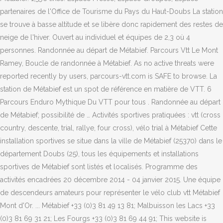
partenaires de l'Office de Tourisme du Pays du Haut-Doubs La station
se trouve à basse altitude et se libère donc rapidement des restes de
neige de l'hiver. Ouvert au individuel et équipes de 2,3 où 4
personnes. Randonnée au départ de Métabief. Parcours Vtt Le Mont
Ramey, Boucle de randonnée à Métabief. As no active threats were
reported recently by users, parcours-vtt.com is SAFE to browse. La
station de Métabief est un spot de référence en matière de VTT. 6
Parcours Enduro Mythique Du VTT pour tous . Randonnée au départ
de Métabief; possibilité de … Activités sportives pratiquées : vtt (cross
country, descente, trial, rallye, four cross), vélo trial à Métabief Cette
installation sportives se situe dans la ville de Métabief (25370) dans le
département Doubs (25), tous les équipements et installations
sportives de Métabief sont listés et localisés. Programme des
activités encadrées 20 décembre 2014 - 04 janvier 2015. Une équipe
de descendeurs amateurs pour représenter le vélo club vtt Métabief
Mont d'Or. ... Métabief +33 (0)3 81 49 13 81; Malbuisson les Lacs +33
(0)3 81 69 31 21; Les Fourgs +33 (0)3 81 69 44 91; This website is