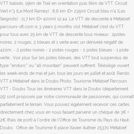
VTT balisés, 15km de Trail en orientation puis 6km de VTT. Circuit
Vert n°3 (Le Mont Ramey) : 8,6 km (D+ 235m) Circuit bleu n°4 (Les
Seignots) : 11,7 km (D+ 400m) 12:44. Le VTT de descente à Métabief.
parcours-vtt.com is 3 years 5 months old. Métabief c’est du VTT
pour tous avec 25 km de VTT de descente tous niveaux : 2pistes
noires, 2 rouges, 2 bleues et 1 verte avec un dénivelé négatif de
420m. - 2 pistes noires - 2 pistes rouges - 2 pistes bleues - 1 piste
verte . Voir plus Sur les pistes bleues, des VTT tout suspendus de
type ''enduro'' ou ''all mountain'' peuvent suffirent. Télésiège ouvert
les week-ends de mai et juin, tous les jours en juillet et août. Rando
VTT à Métabief dans le Doubs Photo: Tourisme Métabief Parcours
VTT - Doubs Tous les itinéraires VTT dans le Doubs (département
25) sont proposés par notre communauté de passionnés, qui connaît
parfaitement le terrain. Vous pouvez également recevoir ces cartes
directement chez vous en nous faisant parvenir un chèque de 3€ +
2€ (frais de port) à l'ordre de l'Office de Tourisme du Pays du Haut-
Doubs : Office de Tourisme 6 place Xavier Authier 25370 Métabief.