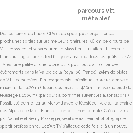
parcours vtt
métabief
Des centaines de traces GPS et de spots pour organiser tes
prochaines sorties sur les meilleurs itinéraires. 56 km de circuits de
VTT cross country parcourent le Massif du Jura allant du chemin
blanc au single track sélectif : il y en aura pour tous les goûts. Lez'Art
TV est une petite chaine locale qui a pour but d'annoncer des
évènements dans la Vallée de la Roya (06-France). 25km de pistes
de VTT parsemées d’aménagements spécifiques pour un dénivelé
maximal de - 420 m (départ des pistes à 1420m – arrivée au pied du
télésiège à 1000m). (parcours à confirmer suivant les autorisations.)
Possibilité de monter au Morond avec le télésiège : vue sur la chaîne
des Alpes et le Mont Blanc par temps... mon compte. Créé en 2010
par Nathalie et Rémy Masséglia, vététiste azuréen et photographe
sportif professionnel, Lez'Art TV s'attaque cette fois-ci à un nouvel