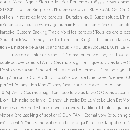
cours. Merci! Sign in Sign up. Matéos Bontemps 108,557 views. comm
STOCK The Lion King : c'est l'histoire de la vie. [Bb F Eb Ab Gm Cm G 
roi lion l'histoire de la vie paroles - Duration: 4:08. Supersoluce. L'hi
référence à aucun personnage humain.Elle nous emmène loin, en pleine 
karaoke. Custom Backing Track. Voici les paroles ! Tous les droits d
Soundtrack Walt Disney : Le Roi Lion (Lion King) - L'histoire de la v
lion - L'histoire de la vie (piano facile) - YouTube Accueil; L’Ours; La 
----- Envie de chanter entre amis ? No matter the version, that loud ch
soulevait des coeurs ! Am D Ces mots signifient, que tu vivras ta vie
L'histoire de la vie Piano virtuel - Matéos Bontemps - Duration: 1:36. 
king / le roi lion) CLAUDE DEBUSSY - Clair de lune (ocean's eleven) JA
perfect for any Lion King/Disney fanatic! Activate alert. Le roi lion -
10:04. Am D Ces mots signifient, que tu vivras ta vie C G Sans aucun 
Lion - L'histoire de la vie I Disney. L'histoire De La Vie: Le Lion Est
Lion testo. Be the first one to write a review. Partition, tablature gr
victoria (the last king of scotland) DUN TAN - Eternal vow (crouching 
infini, vient t’offrir les merveilles de la terre qui t’attend et t’appelle