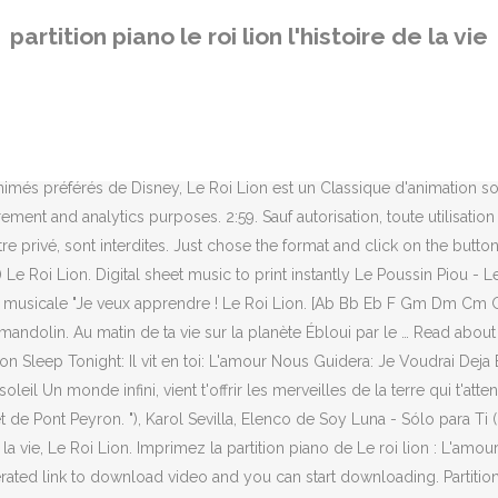
on de Noël pour petits avec paroles), Olélé Moliba Makasi - Berceuse A
partition piano le roi lion l'histoire de la vie
 musicnotes.com L'histoire de la vie. CDG Video Karaoke. Vocal Backi
titions dans la catégorie Animés : 58 Partitions 1 à 58 sur 58. Langua
eurs ! Download "Le Roi Lion - L'histoire de la vie" Download video "Le
ortel. Karaoke LIVE. This is "N'oubliez pas les paroles Anne-Cécile - L'
us by Le Roi Lion is not available yet. All contents are subject to c
s animés préférés de Disney, Le Roi Lion est un Classique d'animation 
ent and analytics purposes. 2:59. Sauf autorisation, toute utilisation
titre privé, sont interdites. Just chose the format and click on the butt
oke) Le Roi Lion. Digital sheet music to print instantly Le Poussin Piou
 musicale "Je veux apprendre ! Le Roi Lion. [Ab Bb Eb F Gm Dm Cm G 
 mandolin. Au matin de ta vie sur la planète Ébloui par le … Read about
ion Sleep Tonight: Il vit en toi: L'amour Nous Guidera: Je Voudrai Deja
leil Un monde infini, vient t'offrir les merveilles de la terre qui t'att
halet de Pont Peyron. "), Karol Sevilla, Elenco de Soy Luna - Sólo para 
e la vie, Le Roi Lion. Imprimez la partition piano de Le roi lion : L'amour
ted link to download video and you can start downloading. Partition r