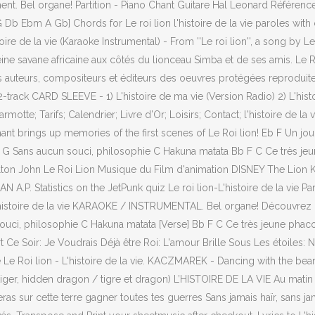
ent. Bel organe! Partition - Piano Chant Guitare Hal Leonard Référ
Db Ebm A Gb] Chords for Le roi lion l'histoire de la vie paroles with 
stoire de la vie (Karaoke Instrumental) - From ''Le roi lion'', a song by
savane africaine aux côtés du lionceau Simba et de ses amis. Le Roi L
es auteurs, compositeurs et éditeurs des oeuvres protégées reproduit
ie 2-track CARD SLEEVE - 1) L'histoire de ma vie (Version Radio) 2) L'
Marmotte; Tarifs; Calendrier; Livre d’Or; Loisirs; Contact; l'histoire de
ant brings up memories of the first scenes of Le Roi lion! Eb F Un jour
 C G Sans aucun souci, philosophie C Hakuna matata Bb F C Ce très jeu
Elton John Le Roi Lion Musique du Film d'animation DISNEY The Lion King
N A.P. Statistics on the JetPunk quiz Le roi lion-L'histoire de la vie 
 L'histoire de la vie KARAOKE / INSTRUMENTAL. Bel organe! Découvrez la 
souci, philosophie C Hakuna matata [Verse] Bb F C Ce très jeune phaco
 Mort Ce Soir: Je Voudrais Déjà être Roi: L'amour Brille Sous Les étoile
atuite Le Roi lion - L'histoire de la vie. KACZMAREK - Dancing with the
tiger, hidden dragon / tigre et dragon) L’HISTOIRE DE LA VIE Au matin 
 Tu feras sur cette terre gagner toutes tes guerres Sans jamais haïr, sans 