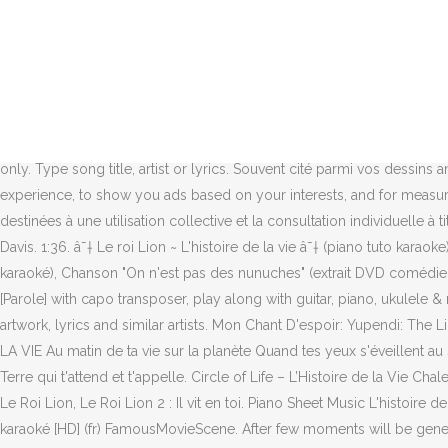
/ The lion King 2 : He live in you ( French ), Petit Papa Noël (chans
ChordU. Top lyrics Community Contribute. Trong Tổng hợp. Saved from
de la vie by Debbie Davis. Topics soundtrack, pop. Nombre total de par
comprit que son odeur Eb F Au lieu de sentir la fleur, soulevait des co
C'est l'histoire de la vie, Le cycle éternnel Qu'un enfant béni Rend imm
on Vimeo,… The instrumental MP3 of L'histoire de la vie as made famo
only. Type song title, artist or lyrics. Souvent cité parmi vos dessin
experience, to show you ads based on your interests, and for measurem
destinées à une utilisation collective et la consultation individuelle à 
Davis. 1:36. â˜† Le roi Lion ~ L'histoire de la vie â˜† (piano tuto kara
karaoké), Chanson "On n'est pas des nunuches" (extrait DVD comédie
[Parole] with capo transposer, play along with guitar, piano, ukulele &
artwork, lyrics and similar artists. Mon Chant D'espoir: Yupendi: The L
LA VIE Au matin de ta vie sur la planète Quand tes yeux s'éveillent au so
Terre qui t'attend et t'appelle. Circle of Life – L’Histoire de la Vie C
Le Roi Lion, Le Roi Lion 2 : Il vit en toi. Piano Sheet Music L'histoire d
karaoké [HD] (fr) FamousMovieScene. After few moments will be genera