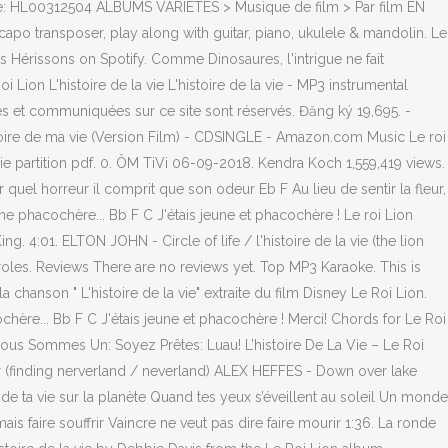
ence: HL00312504 ALBUMS VARIETES > Musique de film > Par film EN
capo transposer, play along with guitar, piano, ukulele & mandolin. Le
 Les Hérissons on Spotify. Comme Dinosaures, l'intrigue ne fait
ion L'histoire de la vie L'histoire de la vie - MP3 instrumental
es et communiquées sur ce site sont réservés. Đăng ký 19,695. -
histoire de ma vie (Version Film) - CDSINGLE - Amazon.com Music Le roi
 la vie partition pdf. 0. ÔM TiVi 06-09-2018. Kendra Koch 1,559,419 views.
 quel horreur il comprit que son odeur Eb F Au lieu de sentir la fleur,
ne phacochère... Bb F C J'étais jeune et phacochère ! Le roi Lion
. 4:01. ELTON JOHN - Circle of life / l'histoire de la vie (the lion
Paroles. Reviews There are no reviews yet. Top MP3 Karaoke. This is
chanson " L'histoire de la vie" extraite du film Disney Le Roi Lion.
chère... Bb F C J'étais jeune et phacochère ! Merci! Chords for Le Roi
s: Nous Sommes Un: Soyez Prêtes: Luau! L’histoire De La Vie – Le Roi
 bear (finding nerverland / neverland) ALEX HEFFES - Down over lake
de ta vie sur la planète Quand tes yeux s’éveillent au soleil Un monde
jamais faire souffrir Vaincre ne veut pas dire faire mourir 1:36. La ronde