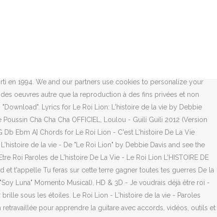
fricaine avec paroles, Show the world what you are playing with
ng Track Guitar Drum Bass Piano. Lyrics for Le Roi Lion: L'histoire
ge: English Location: United States Eb F Un jour quel horreur il
 Roi Lion - L'histoire de la vie" directly from youtube. [Chanteur]
histoire de la vie ( Le roi lion - 1994 )" by N'oubliez pas les paroles
opyright, provided for educational and personal noncommercial use
sorti en 1994. We and our partners use cookies to personalize your
 des oeuvres autre que la reproduction à des fins privées et non
on "Download". Lyrics for Le Roi Lion: L'histoire de la vie by Debbie
 - Le Poussin Cha Cha Cha OFFICIEL, Loulou - Guili Guili 2012 (Version
Db Ebm A] Chords for Le Roi Lion - C'est L'histoire De La Vie
 L'histoire de la vie - De "Le Roi Lion" by Debbie Davis and see the
 Etre Roi Paroles de L'histoire De La Vie - Le Roi Lion L'HISTOIRE DE
end et t'appelle Tu feras sur cette terre gagner toutes tes guerres De la
Ti ("Soy Luna" Momento Musical), HD & 3D - Je voudrais déjà être roi -
 brille sous les étoiles. Le Roi Lion - L'histoire de la vie - Paroles
etravaillée pour apprendre la guitare avec accords, vidéos, outils et