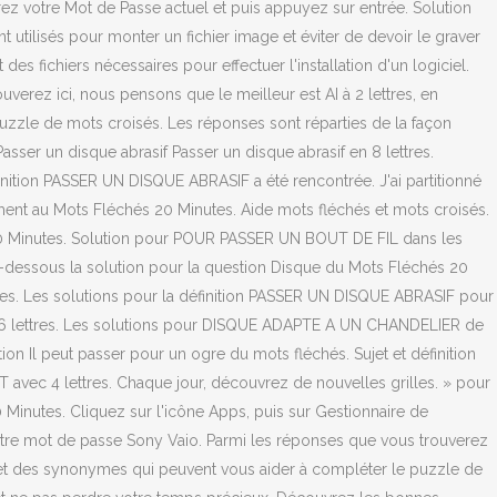
ez votre Mot de Passe actuel et puis appuyez sur entrée. Solution
tilisés pour monter un fichier image et éviter de devoir le graver
s fichiers nécessaires pour effectuer l'installation d'un logiciel.
rez ici, nous pensons que le meilleur est AI à 2 lettres, en
uzzle de mots croisés. Les réponses sont réparties de la façon
asser un disque abrasif Passer un disque abrasif en 8 lettres.
finition PASSER UN DISQUE ABRASIF a été rencontrée. J'ai partitionné
ement au Mots Fléchés 20 Minutes. Aide mots fléchés et mots croisés.
és 20 Minutes. Solution pour POUR PASSER UN BOUT DE FIL dans les
ci-dessous la solution pour la question Disque du Mots Fléchés 20
es. Les solutions pour la définition PASSER UN DISQUE ABRASIF pour
en 6 lettres. Les solutions pour DISQUE ADAPTE A UN CHANDELIER de
ion Il peut passer pour un ogre du mots fléchés. Sujet et définition
vec 4 lettres. Chaque jour, découvrez de nouvelles grilles. » pour
Minutes. Cliquez sur l'icône Apps, puis sur Gestionnaire de
r votre mot de passe Sony Vaio. Parmi les réponses que vous trouverez
es et des synonymes qui peuvent vous aider à compléter le puzzle de