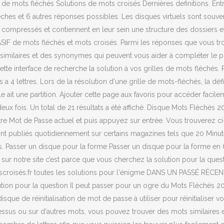
de mots fléchés Solutions de mots croisés Dernières definitions. Entr
et 6 autres réponses possibles. Les disques virtuels sont souvent u
ompressés et contiennent en leur sein une structure des dossiers et de
de mots fléchés et mots croisés. Parmi les réponses que vous trouve
similaires et des synonymes qui peuvent vous aider à compléter le p
te interface de recherche la solution à vos grilles de mots fléchés. P
 4 lettres. Lors de la résolution d'une grille de mots-fléchés, la dé
ait une partition. Ajouter cette page aux favoris pour accéder facil
deux fois. Un total de 21 résultats a été affiché. Disque Mots Fléch
otre Mot de Passe actuel et puis appuyez sur entrée. Vous trouverez 
t publiés quotidiennement sur certains magazines tels que 20 Minut
ts. Passer un disque pour la forme Passer un disque pour la forme 
sur notre site c’est parce que vous cherchez la solution pour la quest
oisés.fr toutes les solutions pour l'énigme DANS UN PASSÉ RÉCENT a
ion pour la question Il peut passer pour un ogre du Mots Fléchés 20 
sque de réinitialisation de mot de passe à utiliser pour réinitialise
t dessus ou sur d'autres mots, vous pouvez trouver des mots similair