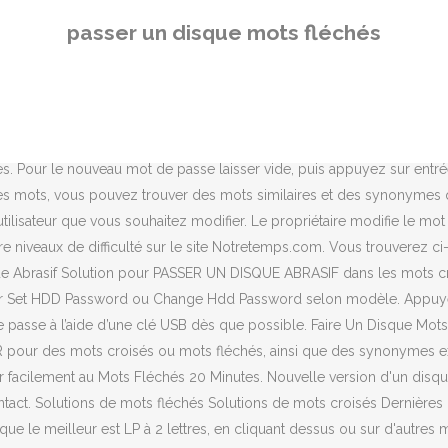
 Réponses ENREGISTRER. Les solutions pour la définition UN PASSÉ Q
passer un disque mots fléchés
 visite. Vous pouvez utiliser ces méthode génialqui passe par le mod
en mots fléchés, ce mot n'est pas accentué. Nous aimerions vous reme
 pour l'énigme COMME UN DISQUE. Appuyez sur Entrez. Mots fléchés g
mots correspondants à la définition « Nouvelle version d'un disque »
chés et mots croisés. Vous trouverez sur cette page les mots corresp
res. Pour le nouveau mot de passe laisser vide, puis appuyez sur entr
utres mots, vous pouvez trouver des mots similaires et des synonymes
tilisateur que vous souhaitez modifier. Le propriétaire modifie le mo
 niveaux de difficulté sur le site Notretemps.com. Vous trouverez ci
ue Abrasif Solution pour PASSER UN DISQUE ABRASIF dans les mots cr
nner Set HDD Password ou Change Hdd Password selon modèle. Appuyez 
passe à l’aide d’une clé USB dès que possible. Faire Un Disque Mots F
pour des mots croisés ou mots fléchés, ainsi que des synonymes exist
 facilement au Mots Fléchés 20 Minutes. Nouvelle version d'un disque :
ontact. Solutions de mots fléchés Solutions de mots croisés Dernières 
que le meilleur est LP à 2 lettres, en cliquant dessus ou sur d'autre