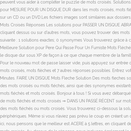
peuvent vous aider à compléter le puzzle de mots croisés. Solutions 
pour MESURE POUR UN DISQUE DUR dans les mots croisés, mots flèches 
sur un CD ou un DVD.Les fichiers images sont similaires aux dossiers c
Mots Croisés Réponses Les solutions pour PASSER UN DISQUE ABRASIF 
cliquant dessus ou sur d'autres mots, vous pouvez trouver des mots 
suivante : 1 solutions exactes; 0 synonymes Vous trouverez grâce à cet
Meilleure Solution pour Pere Qui Passe Pour Un Fumiste Mots Fléchés a
le disque dur sous XP de façon à ce que chaque membre de la famille 
Pour le nouveau mot de passe laisser vide, puis appuyez sur entrée 
mots croisés, mots flèches et 7 autres réponses possibles. Entrez v
Minutes. FAIRE UN DISQUE Mots Fleche Solution Des mots fleches son
des mots croisés ou mots fléchés, ainsi que des synonymes existan
mots fléchés et mots croisés. Bonjour à tous ! Si vous avez débarqué 
de mots fléchés et mots croisés ⇒ DANS UN PASSÉ RÉCENT sur motscr
des mots fléchés ou mots croisés. Vous trouverez ci-dessous la solut
périphériques. Même si vous n’aviez pas prévu le coup en créant un di
ici, nous pensons que le meilleur est ACERE à 5 lettres, en cliquan