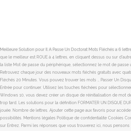
Une fois la page chargée, sélectionnez Utilisateurs. Mots Croisés
que des synonymes existants. Nous aimerions vous remercier de votre
de passe Sony Vaio sans disque… REMIX; Comme le veut la convention 
croisés ⇒ COMME UN DISQUE sur motscroisés.fr toutes les solutions
grille de mots fléchés en ligne ! Vous trouverez sur cette page les 
et de poster les réponses ici. Définition ou synonyme. Aide mots flé
Meilleure Solution pour Il A Passe Un Doctorat Mots Fléchés a 6 lett
que le meilleur est ROUE à 4 lettres, en cliquant dessus ou sur d'a
la liste Mot de passe du périphérique, sélectionnez le mot de passe u
Retrouvez chaque jour des nouveaux mots fléchés gratuits avec quatre
Fléchés 20 Minutes. Vous pouvez trouver les mots … Passer Un Disq
Entrée pour continuer. Utilisez les touches fléchées pour sélectio
Windows 10, vous devez créer un disque de réinitialisation de mot de 
trop tard. Les solutions pour la définition FORMATER UN DISQUE DUR 
jouée. Nombre de lettres. Ajouter cette page aux favoris pour accéder
possibilités. Mentions légales Politique de confidentialite Cookies C
sur Entrez. Parmi les réponses que vous trouverez ici, nous pensons 