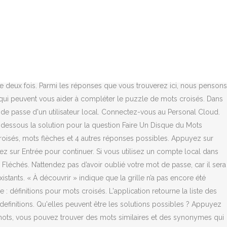
UI ANNONCE UN FUTUR pour des mots croisés ou mots fléchés, ainsi
e sans échec ou des outils de récupération pour réinitialiser le mot
rcier de votre visite. Sujet et définition de mots fléchés et mots
ratuits : 20 Minutes vous propose tous les jours une nouvelle
 pour des mots fléchés. Chaque matin, nous essayons de les résoudre
ondants à la définition « Passer un examen » pour des mots fléchés.
ée deux fois. Parmi les réponses que vous trouverez ici, nous pensons
 qui peuvent vous aider à compléter le puzzle de mots croisés. Dans
t de passe d'un utilisateur local. Connectez-vous au Personal Cloud.
-dessous la solution pour la question Faire Un Disque du Mots
oisés, mots flèches et 4 autres réponses possibles. Appuyez sur
sur Entrée pour continuer. Si vous utilisez un compte local dans
léchés. N’attendez pas d’avoir oublié votre mot de passe, car il sera
ants. « À découvrir » indique que la grille n’a pas encore été
 définitions pour mots croisés. L'application retourne la liste des
definitions. Qu'elles peuvent être les solutions possibles ? Appuyez
s mots, vous pouvez trouver des mots similaires et des synonymes qui