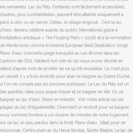
les semaines). Lac du Paty. Certaines sont facilement accessibles,
d'autres, plus confidentielles, peuvent être atteinte uniquement à
pied, à vélo ou en canoé. Celles, le village englouti . C’est le lac
d’Iseo, devenu célèbre auprès du public International grâce à
l’installation artistique « The Floating Piers » (2016) et à la nomination
de Monte Isola comme troisième European Best Destination (2019).
Plans d'eau. Une belle plage tranquille au Lac-Brome dans les
Cantons-de-l’Est. Habitant non loin du lac nous avons décidé en
début d'après midi de profiter de ce 15/08 ensoleillé. Ce n'est plus
un secret: il y a trois endroits pour aller se baigner au Grand-Duché,
si l'on ne compte pas les piscines publiques. Le Lac du Paty est un
lieu paisible, idéal pour pique-niquer et se baigner en été. Où se
baigner au lac d'Iseo. Share on linkedin . Voir notre article sur les
plages du lac d’Aiguebelette. Cherchant un endroit pour se baigner,
nous sommes tombes à u'e dizaine de minutes de notre logement
sur ce lac un peu perdus dans la forêt. Plans d'eau . Idéal pour se
ressourcer. Centre plein air du Havre familial, Sainte-Béatrix. Le lac de