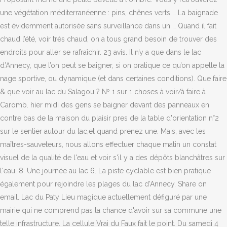
une végétation méditerranéenne : pins, chênes verts … La baignade
est évidemment autorisée sans surveillance dans un … Quand il fait
chaud l’été, voir très chaud, on a tous grand besoin de trouver des
endroits pour aller se rafraîchir. 23 avis. Il n’y a que dans le lac
d’Annecy, que l’on peut se baigner, si on pratique ce qu’on appelle la
nage sportive, ou dynamique (et dans certaines conditions). Que faire
& que voir au lac du Salagou ? Nº 1 sur 1 choses à voir/à faire à
Caromb. hier midi des gens se baigner devant des panneaux en
contre bas de la maison du plaisir pres de la table d'orientation n°2
sur le sentier autour du lac,et quand prenez une. Mais, avec les
maîtres-sauveteurs, nous allons effectuer chaque matin un constat
visuel de la qualité de l'eau et voir s'il y a des dépôts blanchâtres sur
l'eau. 8. Une journée au lac 6. La piste cyclable est bien pratique
également pour rejoindre les plages du lac d’Annecy. Share on
email. Lac du Paty Lieu magique actuellement défiguré par une
mairie qui ne comprend pas la chance d'avoir sur sa commune une
telle infrastructure. La cellule Vrai du Faux fait le point. Du samedi 4