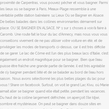
proximité de Carpentras, vous pouvez pêcher et vous baigner. Parmi
les lieux où se baigner à Paris, Meaux-Plage ressemble à une
véritable petite station balnéaire. 14 Lieux Où se Baigner en Alsace.
De belles balades dans les collines environnantes démarrent sur
place. OU SE BAIGNER EN ALSACE. Nº 1 sur 1 choses à voir/à faire à
Caromb. Une route fait le tour du lac d’Annecy, mais nous vous vous
conseillons vivement de ne pas utiliser votre voiture en été, et de
privilégier les modes de transports ci-dessus, car il est très difficile
de se garer. Le lac de Côme est l’un des plus beaux lacs d’Italie, c’est
également un endroit magnifique pour se baigner.. Bien que l’eau
puisse être fraîche une grande partie de l’année, il est très agréable
de s’y baigner pendant l’été et de se balader au bord de l’eau hors
saison.. Nous avons sélectionné les plus belles plages du lac pour
vous ! Share on facebook. Surtout, on voit le grand Lac Kivu, où Marie
aimait aller se baigner quand elle était petite, pendant les vacances.
Du haut de la colline largement défrichée, on aperçoit l’île Idjwi,
sombre et mystérieuse. On peut se baigner dans douze sites en