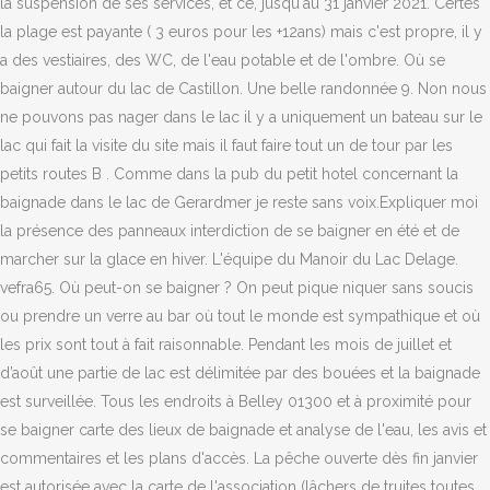
la suspension de ses services, et ce, jusqu'au 31 janvier 2021. Certes
la plage est payante ( 3 euros pour les +12ans) mais c'est propre, il y
a des vestiaires, des WC, de l'eau potable et de l'ombre. Où se
baigner autour du lac de Castillon. Une belle randonnée 9. Non nous
ne pouvons pas nager dans le lac il y a uniquement un bateau sur le
lac qui fait la visite du site mais il faut faire tout un de tour par les
petits routes B . Comme dans la pub du petit hotel concernant la
baignade dans le lac de Gerardmer je reste sans voix.Expliquer moi
la présence des panneaux interdiction de se baigner en été et de
marcher sur la glace en hiver. L'équipe du Manoir du Lac Delage.
vefra65. Où peut-on se baigner ? On peut pique niquer sans soucis
ou prendre un verre au bar où tout le monde est sympathique et où
les prix sont tout à fait raisonnable. Pendant les mois de juillet et
d’août une partie de lac est délimitée par des bouées et la baignade
est surveillée. Tous les endroits à Belley 01300 et à proximité pour
se baigner carte des lieux de baignade et analyse de l'eau, les avis et
commentaires et les plans d'accès. La pêche ouverte dès fin janvier
est autorisée avec la carte de l'association (lâchers de truites toutes