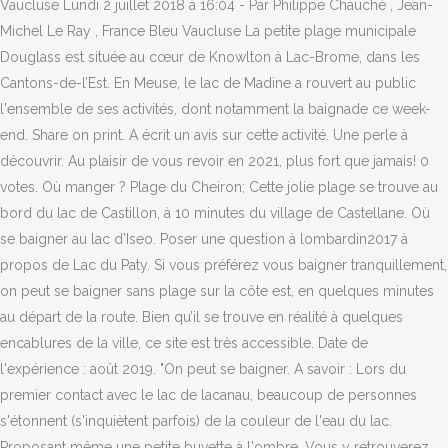
Vaucluse Lundi 2 juillet 2018 à 16:04 - Par Philippe Chauché , Jean-
Michel Le Ray , France Bleu Vaucluse La petite plage municipale
Douglass est située au cœur de Knowlton à Lac-Brome, dans les
Cantons-de-l’Est. En Meuse, le lac de Madine a rouvert au public
l'ensemble de ses activités, dont notamment la baignade ce week-
end. Share on print. A écrit un avis sur cette activité. Une perle à
découvrir. Au plaisir de vous revoir en 2021, plus fort que jamais! 0
votes. Où manger ? Plage du Cheiron; Cette jolie plage se trouve au
bord du lac de Castillon, à 10 minutes du village de Castellane. Où
se baigner au lac d’Iseo. Poser une question à lombardin2017 à
propos de Lac du Paty. Si vous préférez vous baigner tranquillement,
on peut se baigner sans plage sur la côte est, en quelques minutes
au départ de la route. Bien qu’il se trouve en réalité à quelques
encablures de la ville, ce site est très accessible. Date de
l'expérience : août 2019. "On peut se baigner. A savoir : Lors du
premier contact avec le lac de lacanau, beaucoup de personnes
s'étonnent (s'inquiètent parfois) de la couleur de l'eau du lac.
Proposant même une petite buvette à l'ombre. Vous y retrouverez