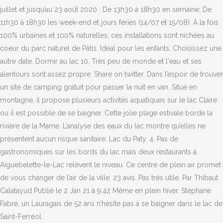
juillet et jusqu’au 23 août 2020 : De 13h30 à 18h30 en semaine; De
11h30 à 18h30 les week-end et jours fériés (14/07 et 15/08). À la fois
100% urbaines et 100% naturelles, ces installations sont nichées au
coeur du parc naturel de Pâtis. Ideal pour les enfants. Choisissez une
autre date. Dormir au lac 10. Très peu de monde et l'eau et ses
alentours sont assez propre. Share on twitter. Dans l’espoir de trouver
un site de camping gratuit pour passer la nuit en van. Situé en
montagne, il propose plusieurs activités aquatiques sur le lac Claire
où il est possible de se baigner. Cette jolie plage estivale borde la
rivière de la Marne. L’analyse des eaux du lac montre qu’elles ne
présentent aucun risque sanitaire. Lac du Paty. 4. Pas de
gastronomiques sur les bords du lac mais deux restaurants à
Aiguebelette-le-Lac relèvent le niveau. Ce centre de plein air promet
de vous changer de l’air de la ville. 23 avis. Pas très utile. Par Thibaut
Calatayud Publié le 2 Jan 21 à 9:42 Même en plein hiver, Stéphane
Fabre, un Lauragais de 52 ans n’hésite pas à se baigner dans le lac de
Saint-Ferréol.