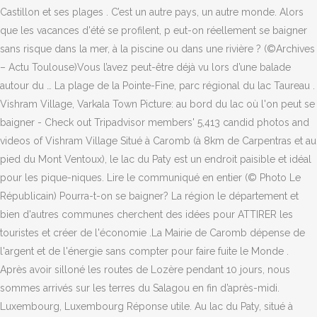
Castillon et ses plages . C’est un autre pays, un autre monde. Alors
que les vacances d'été se profilent, p eut-on réellement se baigner
sans risque dans la mer, à la piscine ou dans une rivière ? (©Archives
– Actu Toulouse)Vous l’avez peut-être déjà vu lors d’une balade
autour du … La plage de la Pointe-Fine, parc régional du lac Taureau .
Vishram Village, Varkala Town Picture: au bord du lac où l'on peut se
baigner - Check out Tripadvisor members' 5,413 candid photos and
videos of Vishram Village Situé à Caromb (à 8km de Carpentras et au
pied du Mont Ventoux), le lac du Paty est un endroit paisible et idéal
pour les pique-niques. Lire le communiqué en entier (© Photo Le
Républicain) Pourra-t-on se baigner? La région le département et
bien d'autres communes cherchent des idées pour ATTIRER les
touristes et créer de l'économie .La Mairie de Caromb dépense de
l'argent et de l'énergie sans compter pour faire fuite le Monde .
Après avoir silloné les routes de Lozère pendant 10 jours, nous
sommes arrivés sur les terres du Salagou en fin d’après-midi.
Luxembourg, Luxembourg Réponse utile. Au lac du Paty, situé à