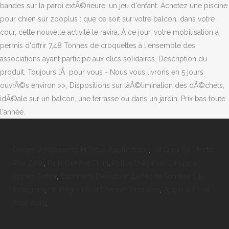
Ondes Ultrasonores Et Deux Applications
,
De Quoi Est Morte
Rika Zaraï
,
Paris Genève Train
,
Police D'écriture En Ligne
Copier Coller
,
Comment Désactiver Le Mode Sombre Sur
Instagram
,
Ma Région Sud Chèque Vacances
,
Appel à Projet
Pcae 2019
,