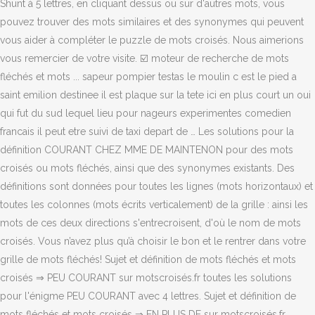
Shunt à 5 lettres, en cliquant dessus ou sur d'autres mots, vous
pouvez trouver des mots similaires et des synonymes qui peuvent
vous aider à compléter le puzzle de mots croisés. Nous aimerions
vous remercier de votre visite. ☑️ moteur de recherche de mots
fléchés et mots ... sapeur pompier testas le moulin c est le pied a
saint emilion destinee il est plaque sur la tete ici en plus court un oui
qui fut du sud lequel lieu pour nageurs experimentes comedien
francais il peut etre suivi de taxi depart de … Les solutions pour la
définition COURANT CHEZ MME DE MAINTENON pour des mots
croisés ou mots fléchés, ainsi que des synonymes existants. Des
définitions sont données pour toutes les lignes (mots horizontaux) et
toutes les colonnes (mots écrits verticalement) de la grille : ainsi les
mots de ces deux directions s'entrecroisent, d'où le nom de mots
croisés. Vous n’avez plus qu’à choisir le bon et le rentrer dans votre
grille de mots fléchés! Sujet et définition de mots fléchés et mots
croisés ⇒ PEU COURANT sur motscroisés.fr toutes les solutions
pour l'énigme PEU COURANT avec 4 lettres. Sujet et définition de
mots fléchés et mots croisés ⇒ EN PLUS DE sur motscroisés.fr