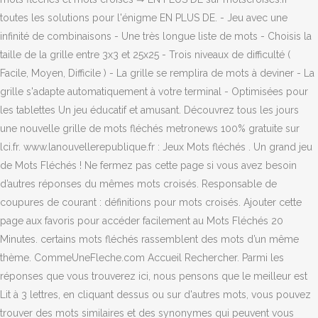
toutes les solutions pour l'énigme EN PLUS DE. - Jeu avec une
infinité de combinaisons - Une très longue liste de mots - Choisis la
taille de la grille entre 3x3 et 25x25 - Trois niveaux de difficulté (
Facile, Moyen, Difficile ) - La grille se remplira de mots à deviner - La
grille s'adapte automatiquement à votre terminal - Optimisées pour
les tablettes Un jeu éducatif et amusant. Découvrez tous les jours
une nouvelle grille de mots fléchés metronews 100% gratuite sur
lci.fr. www.lanouvellerepublique.fr : Jeux Mots fléchés . Un grand jeu
de Mots Fléchés ! Ne fermez pas cette page si vous avez besoin
d’autres réponses du mêmes mots croisés. Responsable de
coupures de courant : définitions pour mots croisés. Ajouter cette
page aux favoris pour accéder facilement au Mots Fléchés 20
Minutes. certains mots fléchés rassemblent des mots d’un même
thème. CommeUneFleche.com Accueil Rechercher. Parmi les
réponses que vous trouverez ici, nous pensons que le meilleur est
Lit à 3 lettres, en cliquant dessus ou sur d'autres mots, vous pouvez
trouver des mots similaires et des synonymes qui peuvent vous