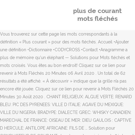
plus de courant
mots fléchés
Vous trouverez sur cette page les mots correspondants à la
définition « Plus courant » pour des mots fléchés. Accueil •Ajouter
une définition •Dictionnaire •CODYCROSS •Contact •Anagramme a
plus de mémoire qu'un éléphant — Solutions pour Mots fléchés et
mots croisés. Vous êtes au bon endroit! Cliquez sur ce lien pour
revenir à Mots Fléchés 20 Minutes 06 Avril 2020 . Un total de 62
résultats a été affiché. « À découvrir » indique que la grille n’a pas
encore été jouée. Cliquez sur ce lien pour revenir à Mots Fléchés 20
Minutes 30 Août 2020 . CHANT RELIGIEUX: ALGUE VERTE: RENARD
BLEU: PIC DES PYRENEES: VILLE D ITALIE: AGAVE DU MEXIQUE:
VILLE DU NIGERIA: BRADYPE: DIALECTE GREC: WHISKY CANADIEN:
MARECHAL DE FRANCE: OISEAU DE MER: DIEU GAULOIS : CAPTIVE
D HERCULE: ANTILOPE AFRICAINE: FILS DE … Solution pour