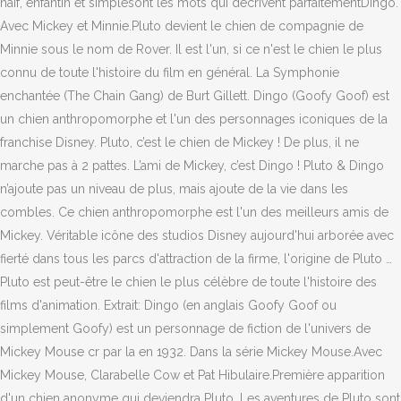
naïf, enfantin et simplesont les mots qui décrivent parfaitementDingo.
Avec Mickey et Minnie.Pluto devient le chien de compagnie de
Minnie sous le nom de Rover. Il est l'un, si ce n'est le chien le plus
connu de toute l'histoire du film en général. La Symphonie
enchantée (The Chain Gang) de Burt Gillett. Dingo (Goofy Goof) est
un chien anthropomorphe et l'un des personnages iconiques de la
franchise Disney. Pluto, c’est le chien de Mickey ! De plus, il ne
marche pas à 2 pattes. L’ami de Mickey, c’est Dingo ! Pluto & Dingo
n’ajoute pas un niveau de plus, mais ajoute de la vie dans les
combles. Ce chien anthropomorphe est l'un des meilleurs amis de
Mickey. Véritable icône des studios Disney aujourd'hui arborée avec
fierté dans tous les parcs d'attraction de la firme, l'origine de Pluto …
Pluto est peut-être le chien le plus célèbre de toute l'histoire des
films d'animation. Extrait: Dingo (en anglais Goofy Goof ou
simplement Goofy) est un personnage de fiction de l'univers de
Mickey Mouse cr par la en 1932. Dans la série Mickey Mouse.Avec
Mickey Mouse, Clarabelle Cow et Pat Hibulaire.Première apparition
d'un chien anonyme qui deviendra Pluto. Les aventures de Pluto sont