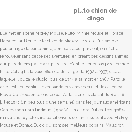
pluto chien de
dingo
Elle met en scène Mickey Mouse, Pluto, Minnie Mouse et Horace
Horsecollar. Bien que le chien de Mickey ne soit qu'un simple
personnage de pantomime, son réalisateur parvient, en effet, à
renouveler sans cesse ses aventures, en créant des dessins animés
qui, plus de cinquante ans plus tard, n'ont toujours pas pris une ride.
Pinto Colvig fut la voix officielle de Dingo de 1932 à 1937, date à
laquelle il quitta le studio, puis de 1944 à sa mort en 1967. Pluto le
chiot est une continuité en bande dessinée écrite et dessinée par
Floyd Gottfredson et encrée par Al Taliaferro, s'étalant du 8 au 18
juillet 1931 (un peu plus d'une semaine) dans les journaux américains.
Comme son nom l'indique, ("goofy" = "maladroit") il est très gaffeur
mais a une loyauté sans pareil envers ses amis surtout avec Mickey
Mouse et Donald Duck, qui sont ses meilleurs copains. Maladroit,