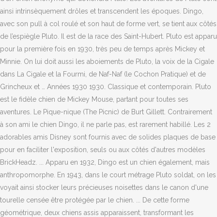
ainsi intrinsèquement drôles et transcendent les époques. Dingo,
avec son pull à col roulé et son haut de forme vert, se tient aux côtés
de l’espiègle Pluto. Il est de la race des Saint-Hubert. Pluto est apparu
pour la première fois en 1930, très peu de temps après Mickey et
Minnie. On lui doit aussi les aboiements de Pluto, la voix de la Cigale
dans La Cigale et la Fourmi, de Naf-Naf (le Cochon Pratique) et de
Grincheux et … Années 1930 1930. Classique et contemporain. Pluto
est le fidèle chien de Mickey Mouse, partant pour toutes ses
aventures. Le Pique-nique (The Picnic) de Burt Gillett. Contrairement
à son ami le chien Dingo, il ne parle pas, est rarement habillé. Les 2
adorables amis Disney sont fournis avec de solides plaques de base
pour en faciliter l'exposition, seuls ou aux côtés d'autres modèles
BrickHeadz. ... Apparu en 1932, Dingo est un chien également, mais
anthropomorphe. En 1943, dans le court métrage Pluto soldat, on les
voyait ainsi stocker leurs précieuses noisettes dans le canon d'une
tourelle censée être protégée par le chien. ... De cette forme
géométrique, deux chiens assis apparaissent, transformant les