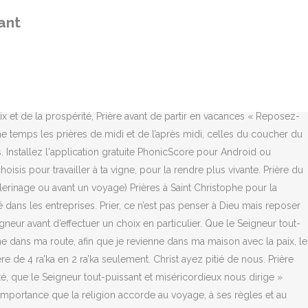
 42-43 (41-42) et adaptation C.-E. Hauguel - Musique : Inconnu, Paroles d'après le Ps 33 et musique : A. Fleury - Chants de l'Emmanuel, Musique : A. Gouzes – Paroles : D. Bourgeois, J.P. Revel, Paroles : Christiane Gaud – Musique : Michel Wackenheim, L. et P.-M. Faure - Harmonisation: Frederic Fonsalas, Paroles d'après le Ps 131 (130) et musique : Chants de l’Emmanuel (T. Petruccelli) - Titre original : Speri Israele, Paroles d'après le Ps 16 et musique: Chants de l'Emmanuel (J.-F. Léost), Paroles d'après Ps 42 et musique: Communauté du Chemin Neuf, Paroles et musique: Chants de l'Emmanuel (B. Suijkerbuijk) - Harmonisation Frederic Fonsalas, Paroles et musique : B. et L. Pavageau (Chants de l'Emmanuel), Paroles et musique : Chants de l’Emmanuel (C. Blanchard), Paroles et musique: B.Ben - Communauté du Verbe de Vie. Prières à Jésus. Dire une courte prière avant d’aller dormir permet à l’enfant de se coucher dans le calme et de confier sa nuit et les petites angoisses qui peuvent y être liées à Jésus. Dire une courte prière avant d’aller dormir permet à l’enfant de se coucher dans le calme et de confier sa nuit et les petites angoisses qui peuvent y être liées à Jésus. — Fièvres, douleurs, maladies graves Psaumes 15 54 Psaumes 16 55 Psaumes 34. Abrite, Ô Seigneur, ceux qui m’accompagnent, des maux du feu et de toutes les calamités. Paroles d'après l'Angélus et musique : Fr. Pour un. voir plus . À tout âge! Après avoir fini ta prière, prie ton Dieu, Lui qui entend la prière et l’exauce. PRIERE AVANT D'ENTREPRENDRE UN VOYAGE IMPORTANT + Que le Seigneur tout-puissant et miséricordieux me dirige et m'accorde un voyage de paix et... 16 janvier 2017 LA GRANDE INVOCATION Si ces applications ne vous convenaient pas, les applications suivantes savent aussi proposer gratuitement la lecture des fichiers MusicXml : Notation Pad-Sheet Music Score, Flat: Éditeur de partitions, piaScore, Blackbinder - Sheet Reader, Télécharger l'une des partitions MusicXML de ce site. Dans un hadith (paroles du Prophète, Paix et Salut sur Lui), le Prophète dit : « l'acte que Dieu préfère chez le musulman est la prière faite à l'heure ». Avant un voyage important, il est bon de réciter cette prière pour être préservé de tous les dangers et faire un heureux voyage. Dieu voulait que le temple soit “ une maison de prière pour toutes les nations ”. Il va falloir scruter au fond de son âmes blessée par cette déception, poser le regard ailleurs sans occulter le chagrin, mais s’autoriser à vivre et ne pas laisser l’épreuve fissurer la communion des époux. Contre les bêtes féroces et les morsures venimeuses. Dakarmidi – La prière de consultation (salat istikhara) est un des bienfaits dont dispose notre communauté. afin que je revienne dans ma maison avec la paix, le salut et la joie. La prière du coucher du soleil comportant 3 raka'as reste telle quelle. Un de nos animateurs se déplace bénévolement pour vous proposer une démonstration des fonctionnalités de notre site, dans une rayon de 60km autour de Versailles ou Rambouillet (78) L’adoration est une attitude de respect et d'amour du c
ant