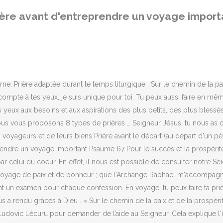
ela explique l'importance que la religion accorde au voyage, à ses règles et au comportement observé à son égard. Christ, ayez pitié de nous Tu nous as appelés pour servir dans la charité nos frères et nos sœurs. Répands maintenant sur nous ton Esprit de conseil… Demandons au Seigneur le don de conseil, pour éclairer notre conscience et agir selon la volonté de Dieu. Montrez-moi vos voies, Seigneur, et enseignez-moi vos sentiers ; qu’il vous plaise de diriger mon voyage dans la pratique de vos justes lois : que les routes mauvaises deviennent bonnes, que les montueuses s’aplanissent. La prière chrétienne "Prière avant un voyage" a été écrite par un auteur anonyme. Prière avant une réunion. statistiques 30 articles Psaume, prière ou chant de louange, le plus important reste d’adresser au Seigneur un vrai “Merci mon Dieu !” qui vient du plus profond de son coeur ! Au Christ Roi, Prince de la Paix. pour les couples, les parents isolés ou en détresse, les jeunes dépendants des drogues, les enfants privés d'éducation... contre la peur, les convulsions et maladies nerveuses, pour les enfants et pour les adultes. Avant de prendre un repas avec ses disciples, Jésus a rendu grâces à Dieu . Cette prière de saint François-Xavier, missionnaire hors pair célébré ce 3 décembre, aide à retrouver le courage pour suivre le Christ au quotidien. À tout âge! Même si vous n’éprouvez absolument rien, le fait n’en demeure pas moins que vous êtes venu pour rencontrer Dieu, pour un rendez-vous très personnel. La prière de consultation (salat istikhara) est un des bienfaits dont dispose notre communauté. contre les maux de dents, contre la mort subite, pour être préservé de la foudre, de la grêle, des tempêtes, tornades, cyclones et de tous vents violents, Pour obtenir de l’aide de son Ange gardien. — Fièvres, douleurs, maladies graves Psaumes 15 54 Psaumes 16 55 Psaumes 34. À sec et à pieds nus. Il est important d’instaurer des rituels, dont la prière fait souvent partie. Extraits du livre de Catherine Doherty « La poustinia au coeur des villes » (p.69) La Poustinia vous met d’abord et avant tout en contact avec la solitude. Tout le monde peut prier : baptisé ou non, laïc ou religieux, il suffit d’ouvrir son âme au S… Tu as donné la vie, je prie pour qu’aucun de mes actes ne puisse enlever ou endommager ce Don de Toi. Ouvre notre intelligence à ta parole afin qu'elle soit notre lumière. — + Que le Seigneur tout-puissant et miséricordieux me dirige et m’accorde un séjour de paix et de bonheur ; que l’Archange Raphaël m’accompagne sur ma route afin que je revienne dans ma maison avec la paix, le salut et la joie. Que le Seigneur soit béni aujourd’hui et chaque jour et que le Dieu de mon salut fasse mon transit terrestre heureux. Christ, aie pitié des agonisants. Seigneur, ayez pitié de moi. afin que nous rentrions chez nous en paix, santé et joie. Appelé « prière de consultation » en français, ce bienfait d’Allah (Gloire et Pureté à Lui) permet à chaque musulman de consulter son Seigneur avant de réaliser un choix lors d’une affaire en particulier. Paroles : Didier Rimaud - Musique : Jacques Berthier, Paroles : J.-P. Lecot - Musique : S. Temple – Harmonisation : J.-P. Lecot, Paroles: d'après le message de Jean-Paul II - Musique : Fr Jean-Baptiste du Jonchay, Robert Lebel / Claude Laflamme/Jo Akepsimas, Paroles : Pierre Jacob - Musique: Gaëtan de Courrèges - Harmonisation: François Rauber, Paroles : D'après Ps
ière avant d'entreprendre un voyage import