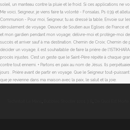
Technitoit Le Mans
,
Bubbles Shooter 1001 3 8
,
De Quoi Est Morte 