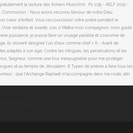
les Rhône-alpes
,