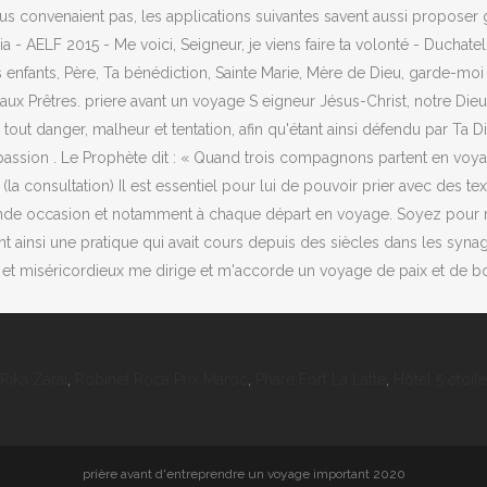
Rika Zaraï
,
Robinet Roca Prix Maroc
,
Phare Fort La Latte
,
Hôtel 5 étoi
prière avant d'entreprendre un voyage important 2020