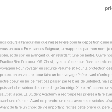
Notre Père... Mon Dieu, sauvez votre serviteur qui espère en vous. Lire aussi : Pentecôte : l’importance de la prière pour recevoir l’Esprit saint. Envoyez-moi, Seigneur, du secours d’en haut et daignez me défendre. — Lumières, places, mariage, voyages 49 Prière avant d'entreprendre un voyage important 51 Prière dans l'adversité et les contradictions de la vie 53 Prière dans un grave danger et pour découvrir criminels et complices 53 Psaumes 15, 16 et 34. Là où nous en sommes aujourd’hui c’est parce que quelqu’un a prié pour nous. Pour obtenir la protection de la famille et de la maison contre les mauvais esprits. Dois-je l’accomplir en regroupant deux prières?.. La prière, c’est établir une relation personnelle avec Dieu, c’est se laisser aimer par lui et répondre à son amour. Avant un voyage important, il est bon de réciter cette prière pour être préservé de tous les dangers et faire un heureux voyage. Soyez, je vous prie, favorable à ma prière : accordez-moi aide et protection contre toutes les mauvaises chances du voyage et de la vie. Our team of volunteers is still very small, and we will do our best to answer you as quickly as possible ... but we hope for your indulgence if the response time seems a little long ! Ouvre nos cœurs à l'amour afin que naisse Prière pour la déposition d’une urne. Prière adaptée durant le temps liturgique : Sur le chemin de la paix et de la prospérité, Prière avant de partir en vacances « Reposez-vous un peu » En vacances Seigneur, tu m’appelles par mon nom, je compte à tes yeux, je suis unique pour toi. Tu peux aussi faire en même temps les prières de midi et de l’après midi, celles du coucher du soleil et du soir en avançant ou en retardant l’une ou l’autre. Ouvre nos yeux aux besoins et aux aspirations des plus petits, des plus blessés. Installez l'application gratuite PhonicScore pour Android ou Practice Bird Pro pour iOS. Christ, ayez pitié de nous Dans ce texte nous vous proposons 8 types de prières … Seigneur Jésus, tu nous as choisis pour travailler à ta vigne, pour la rendre plus vivante. Prière du voyageur Pour voyager en sécurité Psaume 10 Pour la protection des voyageurs et de leurs biens Prière avant le départ (au départ d'un pèlerinage ou avant un voyage) Prières à Saint Christophe pour la protection en voiture, pour faire un bon voyage Prière avant d'entreprendre un voyage important Psaume 67 Pour le succès et la prospérité dans les entreprises. Prier, ce n’est pas penser à Dieu mais reposer notre coeur en lui: ce n’est pas passer par le biais de l’intellect, mais par celui du coeur. En effet, il nous est possible de consulter notre Seigneur avant d’effectuer un choix en particulier. Que le Seigneur tout-puissant et miséricordieux me dirige (ou dirige X...) et m'accorde un voyage de paix et de bonheur ; que l'Archange Raphaël m'accompagne dans ma route, afin que je revienne dans ma maison avec la paix, le salut et la joie. La Student Academy a regroupé les prières à faire avant un examen pour chaque confession. En voyage, tu peux faire ta prière de 4 ra’ka en 2 ra’ka seulement. Christ ayez pitié de nous. Prière avant une réunion. Avant de prendre un repas avec ses disciples, Jésus a rendu grâces à Dieu . « Sur le chemin de la paix et de la prospérité, que le Seigneur tout-puissant et miséricordieux nous dirige » Avant de faire un choix de vie important, récitez cette prière du père Ludovic Lécuru pour demander de l’aide au Seigneur. C
pr