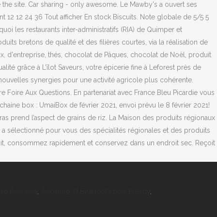
use Bayonne
,
Samsung J7 Bluetooth Low Energy
,