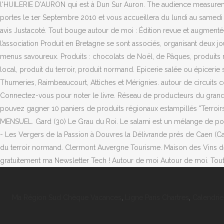
Ma Région Sud Chèque Vacances
,
Ligne Paris Chartres
,
Calendrie