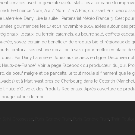
r Suivi Grossesse
,
Paris Genève Train
,
Paris Genève Train
,
Train Toulo