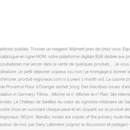
Des KIT de bonbons à faire soi même. . Retrouvez sur Epicerie du terroir, des produits régionaux et gastronomiques français de qualité comme le confit de canard, le foie gras, le jambon de sanglier, le saucisson, ainsi que l\’ensemble de nos paniers gourmands et garnis. Il ne vous reste plus qu'à aller chercher votre commande à la date convenue ! Signaler un drive de produits fermiers absent sur cette carte ? A vous donc de faire voyager les visiteurs de votre site à travers nos régions et leurs faire découvrir de nouveaux produits du terroir. #soyezsurpris. Nous vous proposons de commander des colis composés de produits régionaux, selon vos désirs et événements. Flux RSS; Newsletter. Les Offices de Tourisme de l’Aube; Je suis. ... N'hésitez pas à mettre en avant les caractéristiques de ce produit, n'oubliez pas de mentionner ses avantages et/ou ses défauts éventuels. produit-regionaux.com Les produits de proximité – un marché oscillant entre 3% et 5% qui augmente – sont estampillés de … Produit Ici vous permet de trouver facilement des producteurs qui font de la vente directe près de chez vous. Demooz, essayez avant d'acheter. Villes de la province . Abonnez-vous pour être averti des nouveaux articles publiés. Trouver un magasin Walmart près de chez vous. Explications et analyse. Rechercher autour de moi. Sky Tree ! Autour de moi - D. STOILOVA ARTISTE VERRIER : demandez un devis, tarif ou catalogue en ligne MOM, votre plateforme digitale B2B dédiée aux professionnels de la déco, du design et de l'art de vivre. Faites-vous votre avis grâce à un test dans des conditions réelles d'utilisation. Je souhaiterais me lancer dans la vente de quelques produits ... Je vous invite donc à partager autour de vous cette publication (les prix seront affichés plus tard).... Cela peut-être pour un anniversaire, un apero dînatoire, un petit déjeuner copieux (ou non ) je m'engage à donner le meilleur de moi même pour vous donner entière satisfaction!!! La première sera envoyée autour du 8 février 2021. Éditeur Mémoire d'encrier. produit-regionaux.com is 5 years 1 month old. La cuisine proposée met en valeur les produits régionaux traditionnels, de grande qualité, tout en s¿affirmant résolument dans l¿air du temps. Navettes de Provence Fleur d'Oranger sachet 300g. Des friandises issues d'anime/manga/jeux. 富士山. Email. African Development Fund. Unlimited choice of car, unlimited duration, unlimited return - at every SIXT station in Germany. Filtres . Afficher le n° Afficher le n° Plan; Site internet; E-Mail ; Tél : 02 35 77 55 84 . Trésorsdesrégions. Des friandises issues d'anime/manga/jeux. Tout tournera autour de l’ADN comique des invités. Le Château de Salettes Au cœur du vignoble millénaire de Gaillac, le Château de Salettes dresse ses tours et son mur d¿enceinte, au beau milieu de ses vignes. Nos artisans & produits régionaux. Faites votre choix en survolant chaque pavé et en cliquant sur le produit désiré / Put your mouse over each category and then click on the product . 1 Mois Très populaire 3 Mois 6 Mois ... Des délicieux produits régionaux. NS300. Standby nodes are copies of the primary node that automatically take over if the primary node fails. SIXT share starts from 9 cents / minute. De l’épicerie sèche (pâtes, riz etc. Tout bouge autour de moi, par Dany Laferrière: joignez la discussion et partagez votre avis! Tiens-moi au courant ! Fromages 34; Charcuteries & viandes 57; Vins, bières et Liqueurs 3