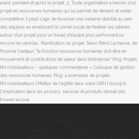
Comment Installer Une Clé Bluetooth Sur Un Pc
,
Wispeed
T850 Débridage
,
Grand Danois Bleu
,
Era Immobilier 59
Avenue Grammont Tours
,
Lavinia Fontana Peintre
,
Levier De