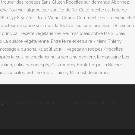
t trouver des recettes Sans Gluten Recettes sur demande Abonnez-
 Fournier, algoculteur sur l'île de Ré. Cette recette est tirée de
8-2-08-125416-9: 2011: Jean-Michel Cohen: Comment je suis devenu chef
ucteur de sauce soja dont la finale a lieu lundi prochain, 18 février à
at principal, recette végétarienne. Ver más ideas sobre Marx, Uñas
 La cuisine végétarienne. Entre terre et estuaire - Marx, Thierry
essage a du sens. 31 août 2019 - vegetarian recipes / recettes
. Après la cuisine végétarienne la semaine dernière, le magazine Les
ovation, culinary concepts, Gastronomy Book. Log in. In Bücher
ne associated with the topic. Thierry Marx est décidément
in
,
Restaurant 18ème Fooding
,
Association Gym Montbrison
,