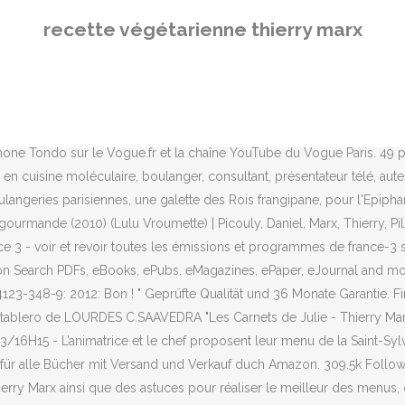
ère râpé... - Découvrez toutes nos idées de repas et recettes … Après 
recette végétarienne thierry marx
 Cela faisait 3 mois que nous attendions avec impatience de pouvoir dé
propose la Crème anglaise inratable de Thierry Marx. - Maison d'Esté
ondo qui clôt cette Semaine Vogue Kitchen. Genre : Culinaire Durée : 5
uisine végétarienne, saine, bio, gourmande, simple, 100 % fait-maison
se puisque Thierry Marx et ses deux étoiles Michelin a su faire de Co
imone Tondo sur le Vogue.fr et la chaîne YouTube du Vogue Paris. 49 pe
r en cuisine moléculaire, boulanger, consultant, présentateur télé, au
ulangeries parisiennes, une galette des Rois frangipane, pour l'Epiph
ourmande (2010) (Lulu Vroumette) | Picouly, Daniel, Marx, Thierry, Pi
e 3 - voir et revoir toutes les émissions et programmes de france-3 sur
on Search PDFs, eBooks, ePubs, eMagazines, ePaper, eJournal and more
123-348-9: 2012: Bon ! " Geprüfte Qualität und 36 Monate Garantie. 
tablero de LOURDES C.SAAVEDRA "Les Carnets de Julie - Thierry Marx (
3/16H15 - L’animatrice et le chef proposent leur menu de la Saint-Sylv
 für alle Bücher mit Versand und Verkauf duch Amazon. 309.5k Follow
rry Marx ainsi que des astuces pour réaliser le meilleur des menus, de 