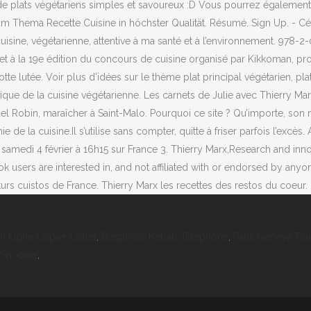
de plats végétariens simples et savoureux :D Vous pourrez égalemen
 Thema Recette Cuisine in höchster Qualität. Résumé. Sign Up. - Cédric
cuisine, végétarienne, attentive à ma santé et à l’environnement. 97
fet à la 19e édition du concours de cuisine organisé par Kikkoman, prod
tte lutée. Voir plus d'idées sur le thème plat principal végétarien, pl
ique de la cuisine végétarienne. Les carnets de Julie avec Thierry Marx
 Robin, maraîcher à Saint-Malo. Pourquoi ce site ? Qu’importe, son m
 la cuisine.Il s’utilise sans compter, quitte à friser parfois l’excès
samedi 4 février à 16h15 sur France 3. Thierry Marx,Research and inn
 users are interested in, and not affiliated with or endorsed by anyo
turs cuistos de France. Thierry Marx les recettes des restos du coeur.
En Ligne Copier Coller
,
Bosphore Kebab Téléphone
,
Paris Genève Tra
 Snooker
,