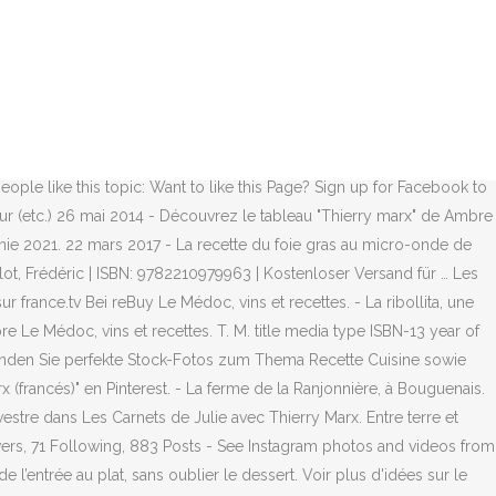
la tarte au citron, le magazine Les carnets de Julie avec Thierry Marx
couvrir le talent de Thierry Marx au sein du restaurant
relle Payany. Après Hélène Darroze, Taku Sekine, Simone Zanoni,
5 minutes Présenté par : Julie Andrieu Nationalité : France. 23 nov.
 et "jardivore", c'est ça Les Gourmandes Astucieuses Thierry Marx est
rdeillan Bages une adresse renommée dans le monde entier. Suivez la
ople like this topic: Want to like this Page? Sign up for Facebook to
teur (etc.) 26 mai 2014 - Découvrez le tableau "Thierry marx" de Ambre
anie 2021. 22 mars 2017 - La recette du foie gras au micro-onde de
llot, Frédéric | ISBN: 9782210979963 | Kostenloser Versand für … Les
 france.tv Bei reBuy Le Médoc, vins et recettes. - La ribollita, une
 Le Médoc, vins et recettes. T. M. title media type ISBN-13 year of
Finden Sie perfekte Stock-Fotos zum Thema Recette Cuisine sowie
francés)" en Pinterest. - La ferme de la Ranjonnière, à Bouguenais.
estre dans Les Carnets de Julie avec Thierry Marx. Entre terre et
ers, 71 Following, 883 Posts - See Instagram photos and videos from
l’entrée au plat, sans oublier le dessert. Voir plus d'idées sur le