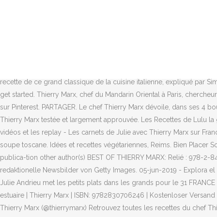
Ingrédients (6 personnes) : 1 potimarron (750 g), 6 œufs, 75 g de gruy
se penchera sur la cuisine végétarienne ce samedi 28 janvier à 16h15.
gastronomique étoilé Cordeillan Bages. Tweet . Aujourd’hui, je vous 
Thierry Marx, Mauro Colagreco et Nina Métayer, c'est le chef Simone T
2018 - Recette Soufflé au potimarron de Thierry Marx. 62 likes. Une c
[…] Nous voici enfin dans l’un des temples de la gastronomie françai
recette de ce grand classique de la cuisine italienne, expliqué par S
get started. Thierry Marx, chef du Mandarin Oriental à Paris, chercheu
sur Pinterest. PARTAGER. Le chef Thierry Marx dévoile, dans ses 4 bo
Thierry Marx testée et largement approuvée. Les Recettes de Lulu la g
vidéos et les replay - Les carnets de Julie avec Thierry Marx sur Franc
soupe toscane. Idées et recettes végétariennes, Reims. Bien Placer S
publica-tion other author(s) BEST OF THIERRY MARX: Relié : 978-2-84
redaktionelle Newsbilder von Getty Images. 05-jun-2019 - Explora el 
Julie Andrieu met les petits plats dans les grands pour le 31 FRANCE 
estuaire | Thierry Marx | ISBN: 9782830706246 | Kostenloser Versand
Thierry Marx (@thierrymarx) Retrouvez toutes les recettes du chef Thie