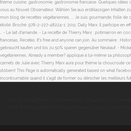
thème cuisine, gastronomie, gastronomie francaise. Quelques idées 
vous au Nouvel Observateur. Wählen Sie aus erstklassigen Inhalten zum
mon blog de recettes végétariennes, ... Je suis gourmande, folle de 
étoilé: Broché: 978-2-227-48224-1: 2011: Daily Marx. Il participe en ef
… - Le lait d'amande. - La recette de Thierry Marx : potimarron en coco
francesas, Recetas. It's free and anyone can join. Au sommaire : Histor
gebraucht kaufen und bis zu 50% sparen gegenüber Neukauf. - Mickael
végétariennes. Already a member? applique à lui-même sa philosophie de
carnets de Julie avec Thierry Marx aura pour thème la choucroute ce 
stöbern! This Page is automatically generated based on what Facebook
incontournable quand il s'agit de former ou dénicher les meilleurs fu
Virgil Et Chani
,
Mitigeur Carlo Nobili Noir 17791
,
Police D'écriture 
Zineb El Rhazoui Mari Rothschild
,
Combien Gagne Un Joueur De