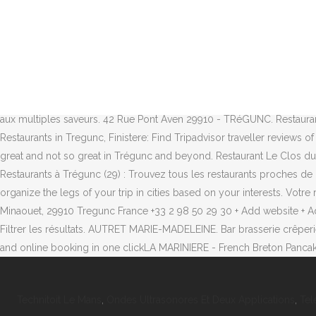
Tregunc is a small town that we passed through on our way to Pont Av
a pleasant enough town but we arrived at dinner time. Retrouvez tout
Trégunc (Brittany) hotels. Restaurants à Trégunc: Trouvez facilement 
pour faire une réservation dans le restaurant de votre choix. Discov
Trégunc 29910 Ouvrir la carte. Chez Cetin, Tregunc: See 9 unbiased re
regions. Daily HRS Hotel Deals up to 50% Off. Entre Concarneau et Nev
aux multiples saveurs. 42 Rue Pont Aven 29910 - TRéGUNC. Restaurant T
Restaurants in Tregunc, Finistere: Find Tripadvisor traveller reviews 
great and not so great in Trégunc and beyond. Restaurant Le Clos du 
Restaurants à Trégunc (29) : Trouvez tous les restaurants proches de c
organize the legs of your trip in cities based on your interests. Vot
Minaouet, 29910 Tregunc France +33 2 98 50 29 30 + Add website + Ad
Filtrer les résultats. AUTRET MARIE-MADELEINE. Bar brasserie crêperi
and online booking in one clickLA MARINIERE - French Breton Pancak
Technitoit Le Mans
,
Ondes Ultrasonores Et Deux Applications
,
Tel