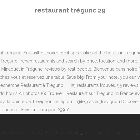
en.There is a small car park behind the church in the centre where y
restaurant trégunc 29
es les coordonnées et informations des professionnels dans lâannua
la bonne adresse pour votre prochain voyage avec ce large choix d'éta
er the restaurant CREPERIE TY BIHAN in Trégunc: pictures, reviews, th
views of Chez Cetin, rated 5 of 5 on Tripadvisor and ranked #14 of 21 
ez, au cÅur du Finistère (29), notre brasserie de plage élaborée vou
régunc. You will discover local specialities at the hotels in Tregunc 
of Tregunc French restaurants and search by price, location, and more.
Minaouët in Trégunc, reviews by real people. Bienvenue dans notre Re
hez vous et réservez une table. Save big! From your hotel you can visi
re recherche Restaurant à Trégunc . ... 29 restaurants trouvés. 95 rev
d hours All photos (6) Trouver : Restaurant sur Trégunc. In France 
e à la pointe de Trévignon instagram : @le_casier_trevignon Discover
e house - Finistère Trégunc 29910
ephony Service Asus
,
Phare Fort La Latte
,
Calendrier Suivi Grossesse
,