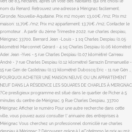
vert de 8,5 hectares, après un vote des habitants qui ont choisi le
nom du Renard. Retrouvez une adresse à Mérignac facilement.
Gironde, Nouvelle-Aquitaine. Prix m2 moyen: 13,00€ /m2; Prix m2
maison: 11,70€ /m2; Prix m2 appartement: 13,70€ /m2; Contacter le
promoteur . A partir du 2ème Trimestre 2022. rue charles despiau,
Mérignac 33700. Bernard Jean -Louis - 1 sq Charles Despiau (0.05
kilomètre) Marconnet Gérard - 4 sq Charles Despiau (0.06 kilomètre)
Ader Jean -Yves - 5 rue Charles Despiau (0.07 kilomètre) Carreau
André - 7 rue Charles Despiau (0.12 kilomètre) Sarrazin Emmanuelle -
15 rue Gén de Castelnau (0.13 kilomètre) Duboscq Eric - 11 rue Gén …
POURQUOI ACHETER UNE MAISON NEUVE OU UN APPARTEMENT
NEUF DANS LA RÉSIDENCE LES SQUARES DE CHARLES À MERIGNAC
?Ce prestigieux programme est situé dans le quartier de Picher à 5
minutes du centre de Mérignac. 9 Rue Charles Despiau, 33700
Mérignac Afficher le numéro Pour une autre recherche dans cette
ville, vous pouvez aussi consulter l' annuaire des entreprises à
Mérignac Vous cherchez un professionnel domicilié rue charles
despiau à Mérignac ? Découvrez grâce à LaCoteImmo le prix au m2