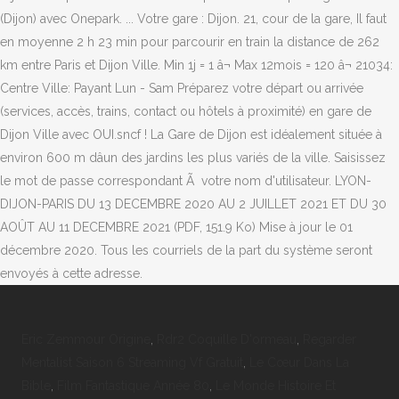
Eric Zemmour Origine
,
Rdr2 Coquille D'ormeau
,
Regarder
Mentalist Saison 6 Streaming Vf Gratuit
,
Le Cœur Dans La
Bible
,
Film Fantastique Année 80
,
Le Monde Histoire Et