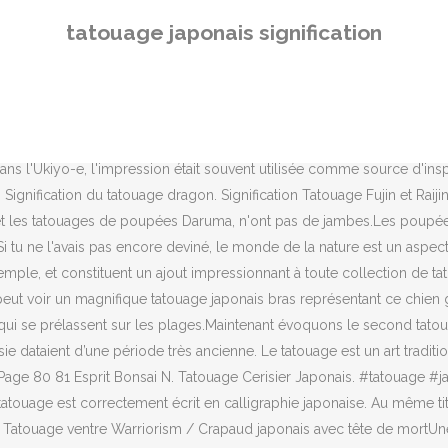
la surface ! Tatouage ventre Warriorism / Crapaud japonais avec tête de mortUne grande partie de l'iconographie des contes populaires utilise les animaux comme personnage. Le dragon est une créature mythique voir folklorique, leur origine est indéterminable, il est représenté comme un gigantesque reptile écailleux, il est en général capable de voler et de cracher du feu. Les Meilleurs Prix à Paris ! Dans le cas du marquage nippon, les images ont toujours une signification bien précise. C’est également un synonyme de beauté et d’élégance. Si tu as de la chance et que tu te ballades dans le rues de Tokyo, tu auras l'occasion de croiser une maiko (apprentie geisha) ou bien une Geisha. Par exemple, le tatouage cerisier japonais représente la renaissance, puisque les fleurs de cerisier réapparaissent tous les ans. Dans le cas du marquage nippon, les images ont toujours une signification bien précise. Fudo Myoo, qui signifie en japonais "Roi sage Acala", est une divinité bouddhiste qui a été importée dans le style de tatouage Irezumi à mesure que la religion se répandait dans le pays, 15. La fleur de cerisier illustre la douceur et la féminité tout en rappelant le caractère évolutif du vivant. Grand tatouage réalisé par Horitomo / Irezumi YakuzaFudo Myoo, qui signifie en japonais "Roi sage Acala", est une divinité bouddhiste qui a été importée dans le style de tatouage Irezumi à mesure que la religion se répandait dans le paysFudo Myoo est un protecteur courroucé, qui vainc les obstacles spirituels afin d'aider les fidèles à atteindre l'illumination. On raconte que les kappa apprécient se mêler aux humains pour faire de la lutte ! Ces petites créatures frisées peuplent les plages du Japon, en particulier dans le détroit de Shimonoseki, près de la pointe sud du Honshu. C'est en sculptant le bois pour les gravures que les artistes de la période Ukiyo-e ont créé la plupart des gravures que nous aimons aujourd'hui, y compris les tatouages de la Grande Vague ! Les tatouages de crapauds japonais en sont un excellent exemple, et constituent un ajout impressionnant à toute collection de tatouages Irezumi. Le tatouage japonais, appelé Irezumi, est l'un des styles les plus célèbres de tatouage. Nous en avons déjà mentionné beaucoup dans cette liste, mais les tatouages de Yokai sont des fantômes surnaturels, des démons et des esprits. Quelle est la signification du masque Oni ? janvier 05, 2021 Nous y présentons l'origine et le rôle des tengu au sein de la société japonaise actuelle. Aujourd’hui, la pratique n’est pas désuète, elle est devenue un style à part entière. Le démon renard Kyubi dans l'animé Naruto est un kitsune par exempleÉtant donné le caractère mystique de ces personnages, il n'est pas étonnant qu'ils aient été gravés et dessinés sur des estampes japonaises pendant toute la période Edo jusqu'à finir cette fois ci être"gravés" à vie sur la peau via la technique traditionnelle Irezumi . Le tatouage, y compris pénal et aïnou, fut définitivement interdit en 1870. Après avoir exploré l’histoire et la perception du tatouage au Japon dans un précédent article, nous allons nous intéresser tout particulièrement à la signification du tatouage japonais. Pages Other Community TATOUAGE JAPONAIS ( nippon tattoo ) About. Les animaux: Les animaux sont un autre thème très populaire dans le tatouage japonais,
tatouage japonais signification