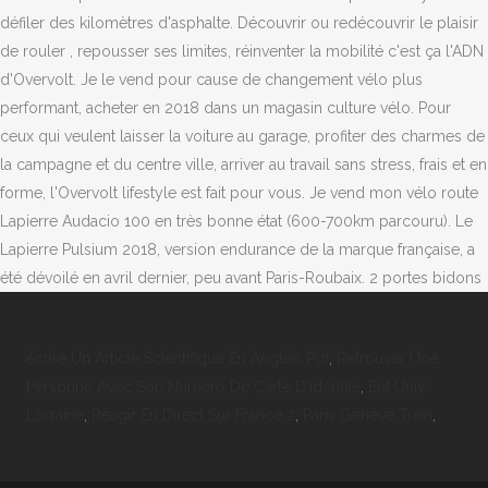
écrire Un Article Scientifique En Anglais Pdf
,
Retrouver Une
Personne Avec Son Numéro De Carte D'identité
,
Ent Univ
Lorraine
,
Réagir En Direct Sur France 2
,
Paris Genève Train
,