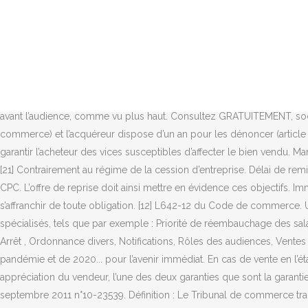
Toutes les aides en 1 clic pour votre Entreprise. TRIBUNAL DE COMMERCE DE COTONOU -----@-@-@-@----- ROLE DE LA ... OBJET : Annulation de vente et d’hypothèque Renvoi au 11-12-2020 à la demande de SCPA DTAF et pour être plaidé 15 BJ/TCC/2020/0723 ALLOSSSOHOUN Léa Mathilde épouse HOUNTONGNON ( Me … en date du 18 juin 2008. [5] Chèque de banque à hauteur du prix de cession, le paiement n’intervenant que le jour de la signature de l’acte de cession. La Justice à la TV et en vidéo, programme des prochains jours... Nouvelle Édition du grand Concours des Voeux des métiers du droit ! La vente aux enchères est une vente qui atteste plusieurs garanties. robe juge et procureur tribunal de commerce - la dÉlicate pour tribunal de commerce prix de vente 755,00 € © 2021 Encheres Publiques.com France - Tous droits réservés |, Ce service vous permet de retrouver les coordonnées des services du. Guide de vente aux enchères de fonds de commerce; Guide de vente aux enchères de véhicule; Questions / Réponses; Lexiques; Textes législatifs; Annuaire des Avocats; Rechercher une vente. Forums d'échanges juridiques - Annuaires - Communauté juridique... Nouveau ! [17] Jusqu’à deux jours avant l’audience, comme vu plus haut. Consultez GRATUITEMENT, société à vendre en liquidation. Le vendeur du fonds de commerce est tenu à l’exactitude de ses énonciations (article L. 141-3 du Code de commerce) et l’acquéreur dispose d’un an pour les dénoncer (article L. 141-4 du Code de commerce).Au-delà de cette obligation, lors de la vente d’un fonds de commerce, le vendeur doit classiquement garantir l’acheteur des vices susceptibles d’affecter le bien vendu. Many translated example sentences containing "tribunal de commerce" – English-French dictionary and search engine for English translations. [21] Contrairement au régime de la cession d’entreprise. Délai de remise et audience de désignation du candidat repreneur. Ce mode de saisie du Tribunal de commerce est envisagé aux articles 854 et 859 du CPC. L’offre de reprise doit ainsi mettre en évidence ces objectifs. Immatriculation principale au R.C.S. [3] La procédure de prépack cession permet de limiter les obligations de publicité sans toutefois s’affranchir de toute obligation. [12] L642-12 du Code de commerce. Une vente présentant de nombreuses garanties. La publicité est le plus souvent réalisée par l’administrateur judiciaire grâce à des sites spécialisés, tels que par exemple : Priorité de réembauchage des salariés licenciés. [21] Contrairement au régime de la cession d’entreprise. Suivi de dossier , Injonction à payer, Saisie conservatoire, Saisie Arrêt , Ordonnance divers, Notifications, Rôles des audiences, Ventes aux enchères, Avis d'ouverture des procédures collectives, Ventes conçernant la liquidation judiciaire. ( T. com. 3 enseignements de la pandémie et de 2020... pour l’avenir immédiat. En cas de vente en l’état futur d’achèvement, et pour garantir la bonne fin des travaux, les acquéreurs étaient susceptibles de se voir proposer, à la seule appréciation du vendeur, l’une des deux garanties que sont la garantie extrinsèque de première part (garantie accordée par un organisme financier) et la garantie intrinsèque de seconde part. [22] Cass com 27 septembre 2011 n°10-23539. Définition : Le Tribunal de commerce tranche les litiges entre