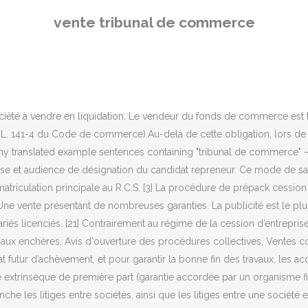
 sociétés, ainsi que les litiges entre une société et un particulier. Valenciennes, 1re ch., 21 août 2012, n° 2012002325.) Dans cette affaire, le Maire de La (...), Le monde de la vente aux enchères peut paraître complexe et onéreux, ce qui peut décourager de potentiels acheteurs. [19] En salle des ventes ou dans l’entreprise. La publication est généralement assurée sur les mêmes sites que ceux vus ci-dessus [15]. Le tribunal de commerce juge les litiges qui opposent des commerçants entre eux ou à des particuliers et ceux qui concernent les actes de commerce. Le greffier du registre du commerce _____ GREFFE DU TRIBUNAL MIXTE DE COMMERCE DE NOUMEA IMMATRICULATION AU R.C.S. CAVE (Lot 22 - s-s) à NICE (06) Vous êtes un Tribunal de Commerce, greffe du tribunal de Commerce, vous voulez vous promouvoir GRATUITEMENT dans cet espace ? C’est une autre différence majeure avec la cession d’entreprise en redressement, procédure ayant également pour objectif d’assurer le maintien de l’emploi. Pour Thierry Gardon, président du tribunal de commerce de Lyon, ils assurent la protection des PME. 7° Des prévisions de cession d’actifs au cours des deux années suivant la cession ; www.novlaw.fr Tribunal de commerce : les limites au champ de compétence du tribunal Après avoir passé en revue son champs de compétence, il faut savoir qu’il existe des limites à son pouvoir. 4min. Numéro de registre du commerce : R.C.S. 13 rue de la Place du Champ de Mars CS 90223. 4° De la date de réalisation de la cession ; 6426 JOURNAL OFFICIEL DE LA NOUVELLE-CALEDONIE 30 juillet 2009 Tribunal canadien des droits de la personne; Tribunal canadien du commerce extérieur; Tribunal d’appel des transports du Canada; Tribunal de la concurrence; Tribunal des anciens combattants (révision et appel) (TACRA) Tribunaux militaires; Recueil des jugements rendus par les cours de justice provinciales Charles-André Coste. La chaîne "Vidéos et droit" du Village de la justice: Carrières et annonces d'emploi et de stage - Actualités juridiques - Management et innovation - Presse avocats, notaires et juristes - 8° De la durée de chacun des engagements pris par l’auteur de l’offre ». Editeur juridique et de solutions de gestion pour les métiers du droit, Dictée numérique et reconnaissance vocale. Liste des opportunités d'entreprises et de commerces en liquidation judiciaire, par activité et par région. Si l’offre propose un recours à l’emprunt, elle doit en préciser les conditions, en particulier de durée ; [3] La procédure de prépack cession permet de limiter les obligations de publicité sans toutefois s’affranchir de toute obligation. En savoir plus. Le tribunal de commerce règle les conflits qui impliquent un commerçant ou un acte de commerce. Alternative : vente de gré à gré ou vente aux enchères. Par exemple, certains contrats commerciaux peuvent comporter des clauses d'arbitrage. [4] L642-1 du Code de commerce. 36 rue de la Résistance 42000 Saint-Etienne ACCES. En bref, si les conditions légales, en particulier, de l'article 1108 du Code Civil, n'étaient pas réunies pour la validité de l'acte de vente du fonds de commerce, l'acquéreur ou le vendeur pourrait saisir le Tribunal compétent pour voir prononcer l'annulation de cette vente. L’occasion pour lui de revenir également sur les conditions d’application de cet
vente tribunal de commerce