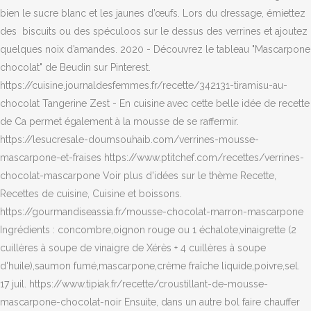
bien le sucre blanc et les jaunes d’œufs. Lors du dressage, émiettez
des biscuits ou des spéculoos sur le dessus des verrines et ajoutez
quelques noix d’amandes. 2020 - Découvrez le tableau "Mascarpone
chocolat" de Beudin sur Pinterest.
https://cuisine.journaldesfemmes.fr/recette/342131-tiramisu-au-
chocolat Tangerine Zest - En cuisine avec cette belle idée de recette
de Ca permet également à la mousse de se raffermir.
https://lesucresale-doumsouhaib.com/verrines-mousse-
mascarpone-et-fraises https://www.ptitchef.com/recettes/verrines-
chocolat-mascarpone Voir plus d'idées sur le thème Recette,
Recettes de cuisine, Cuisine et boissons.
https://gourmandiseassia.fr/mousse-chocolat-marron-mascarpone
Ingrédients : concombre,oignon rouge ou 1 échalote,vinaigrette (2
cuillères à soupe de vinaigre de Xérès + 4 cuillères à soupe
d'huile),saumon fumé,mascarpone,crème fraîche liquide,poivre,sel.
17 juil. https://www.tipiak.fr/recette/croustillant-de-mousse-
mascarpone-chocolat-noir Ensuite, dans un autre bol faire chauffer