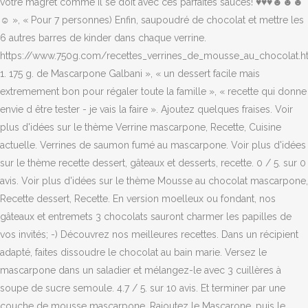
votre magret comme il se doit avec ces parfaites sauces! ♥♥♥☻☻☻
☺ », « Pour 7 personnes) Enfin, saupoudré de chocolat et mettre les
6 autres barres de kinder dans chaque verrine.
https://www.750g.com/recettes_verrines_de_mousse_au_chocolat.h
1. 175 g. de Mascarpone Galbani », « un dessert facile mais
extremement bon pour régaler toute la famille », « recette qui donne
envie d être tester - je vais la faire ». Ajoutez quelques fraises. Voir
plus d'idées sur le thème Verrine mascarpone, Recette, Cuisine
actuelle. Verrines de saumon fumé au mascarpone. Voir plus d'idées
sur le thème recette dessert, gâteaux et desserts, recette. 0 / 5. sur 0
avis. Voir plus d'idées sur le thème Mousse au chocolat mascarpone,
Recette dessert, Recette. En version moelleux ou fondant, nos
gâteaux et entremets 3 chocolats sauront charmer les papilles de
vos invités; -) Découvrez nos meilleures recettes. Dans un récipient
adapté, faites dissoudre le chocolat au bain marie. Versez le
mascarpone dans un saladier et mélangez-le avec 3 cuillères à
soupe de sucre semoule. 4.7 / 5. sur 10 avis. Et terminer par une
couche de mousse mascarpone. Rajoutez le Mascarone, puis le