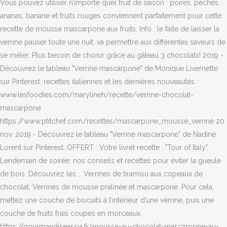
Vous pouvez utiliser n’importe quel fruit de saison : poires, pêches,
ananas, banane et fruits rouges conviennent parfaitement pour cette
recette de mousse mascarpone aux fruits. Info : le faite de laisser la
verrine pauser toute une nuit, va permettre aux différentes saveurs de
se mêler. Plus besoin de choisir grâce au gâteau 3 chocolats! 2019 -
Découvrez le tableau "Verrine mascarpone" de Monique Livernette
sur Pinterest. recettes italiennes et les dernières nouveautés
www.lesfoodies.com/marylineh/recette/verrine-chocolat-
mascarpone
https://www.ptitchef.com/recettes/mascarpone_mousse_verrine 20
nov. 2019 - Découvrez le tableau "Verrine mascarpone" de Nadine
Lorent sur Pinterest. OFFERT : Votre livret recette : "Tour of Italy".
Lendemain de soirée: nos conseils et recettes pour éviter la gueule
de bois. Découvrez les … Verrines de tiramisu aux copeaux de
chocolat, Verrines de mousse pralinée et mascarpone. Pour cela,
mettez une couche de biscuits à l’intérieur d’une verrine, puis une
couche de fruits frais coupés en morceaux.
https://gourmandiseassia.fr/mousse-au-chocolat-mascarpone-au-