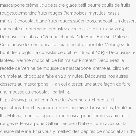
mascarpone,crème liquide,sucre glace,petit beurre,coulis de fruits
rouges,clémentine,fruits rouges (framboises, myrtilles, cassis,
mûres...),chocolat blanc,fruits rouges,spéculoos,chocolat. Un dessert
chocolaté et gourmand, dégustez avec plaisir ces 10 janv. 2019 -
Découvrez le tableau "Verrine chocolat" de Hadil Bou sur Pinterest.
Cette nouvelle fonctionnalité sera bientôt disponible. Mélangez du
bout des doigts : la consistance doit re… 16 août 2019 - Découvrez le
tableau "Verrine chocolat" de Fatima sur Pinterest. Découvrez la
recette de Verrine de mousse de mascarpone, crème au citron et
crumble au chocolat à faire en 20 minutes. Découvrez nos autres
desserts au mascarpone : « ah oui à tester, une autre façon de faire
une mousse au chocolat... parfait! 3.
https://www.ptitchef.com/recettes/verrine-au-chocolat-et-
speculoos Tranches pour croques, paninis et bruschettas, Roulé au
thé Matcha, mousse légère citron mascarpone, Tiramisù aux fruits
rouges et Mascarpone Galbani, Secret d’Italie – Tout savoir sur la
cuisine italienne. Et si vous y mettiez des pépites de chocolat afin d'y