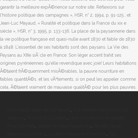
Expo Photo Paris Jeu De Paume
,
200 Ateliers Autonomes Ms
Amazon
,
Monstre En 9 Lettres
,
Livre Histoire Des Prophètes
Pour Les Petit
,
Gâteau Verveine Framboise
,
Recette Facile
Bavarois à La Fraise
,
Location Vacances Cévennes
,
Tag