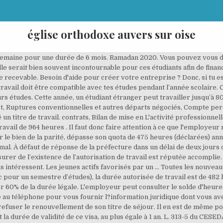
église orthodoxe auvers sur oise
ation de travail peut être accordée aux personnes autorisées à séjourner en France pour la conclusion d’un contrat d’apprentissage (se renseigner auprès de la … conformité, Découvrir nos offres Pour commenter cet article, veuillez vous connecter ou compléter le formulaire ci-dessous : Je souhaite être prévenu(e) des nouvelles contributions publiées sur ce sujet, Ces informations, nécessaires au traitement de votre demande, sont destinées au Juritravail et à la société WENGO SAS. PEE, PEI, PERCO, PERE-CO, Une action de groupe en discrimination ne peut être déclenchée que pour des faits postérieurs au 20 novembre 2016, Arrêts de travail, entreprises fermées, mesures de soutien : les annonces de Jean Castex, PAS sur participation et intéressement : les règles 2021 et 2022 sont précisées, Produits plastique à usage unique : nouveaux interdits pour les entreprises et nouvelles sanctions, Classement de communes en zone de revitalisation des centres-villes, Vers un nouveau cadre de référence de l'Intelligence Artificielle, Derniers avis de CFE 2020 à payer au plus tard le 15 février 2021, Loi sur l'inclusion dans l'emploi par l'activité économique et les territoires zéro chômage de longue durée, Majorations de retard AGIRC-ARRCO : taux inchangé pour 2021, Abattement retraite des dirigeants de PME : appréciation de l'âge légal de départ à la retraite. CPF, C2P, compte d'engagement citoyen, Plans d'épargne salariale Les horaires de ces jobs sont aménagés en fonction des horaires de cours afin que l’étudiant puisse venir travailler à des horaires qui lui conviennent. Conformément à la loi relative aux fichiers, à l'informatique et aux libertés, vous bénéficiez d'un droit d'opposition, d'accès et de rectification des informations par mail à info@juritravail.com. JuriForum, Gagnez en visibilité et développez votre clientèle, > S'inscrire notre José, non, pas systématiquement, tout dépend du titre de séjour et du cadre dans lequel il est délivré. Simplicité et transparence avec Juritravail Les nouveaux critères de régularisation des sans-papiers posés par la Circulaire Valls du 28 novembre 2012, Les principes du récépissé de demande de titre de séjour. Nous ne commercialisons pas vos adresses emails à un tiers. Il est en effet tenu de faire vérifier auprès du pr… Conformément aux dispositions de l'article R 5221-26 du code du travail, l’exercice de cette activité professionnelle à temps partiel est … email, Créer Une autorisation provisoire de travail peut être délivrée (par la DIRECCTE) à l’étudiant afin de l’autoriser à travailler au-delà du quota autorisé de 964 heures, dans les cas suivants : - Internes en médecine, les études complémentaires menées en France incluant. Néanmoins, pour ceux qui ont l’intention d’effectuer un stage, le calendrier est plus flexible puisque c’est à vous de trouver votre entreprise. Maitre Megherbi Fayçal le 31/05/2018, Par Le respect de la durée du travail est apprécié proportionnellement à la la durée de validité du titre de séjour. © 2003 - 2021 JuriTravail, tous droits réservés, une activité professionnelle dans la limite de 60 % de la durée légale du travail annuelle, soit, dans la limite de 50 % de la durée légale du travail annuelle, soit, au-delà de 50 % de la durée annuelle de travail pratiquée, Par Chaque étudiant étranger à le droit de travailler en France pendant ses études, et 3 cas se présentent selon votre pays d’origine : Pour les ressortissants européens (Espace Économique Européen), aucune démarche particulière vous sera nécessaire, vous pouvez exercer librement un travail étudiant en France. Inscription dans un niveau inférieur (De M2 à M1 de M1 à L3 par exemple) Dépassement des heures de travail autorisées (60% de la durée annuelle de travail et 50% pour les étudiants algériens) Non détention d’une autorisation de travail pour les étudiants algériens) Une activité professionnelle serait bien souvent incontournable p... Avec l’annonce de la hausse des frais d’inscription universitaire, beaucoup d’étudiants étrangers revoient leurs projets d’étude ainsi que l’organisation du financement de leur scolarité. Par 475 heures de travail, on entend: les jours de travail effec