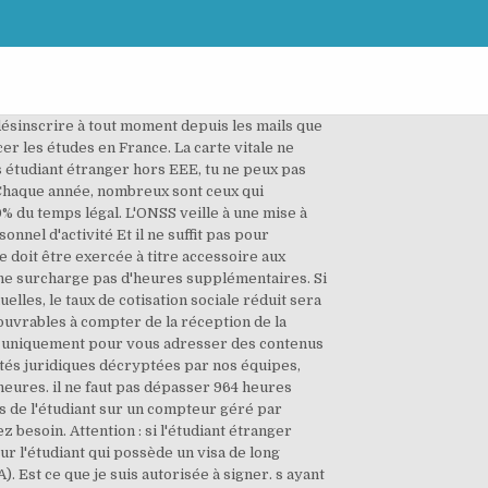
tifs. PREMIÈRE DEMANDE CARTE DE SÉJOUR ÉTUDIANT POUR RESSORTISSANT ÉTRANGER TITULAIRE DU STATUT RÉSIDENT DE LONGUE DURÉE-UE DANS UN AUTRE ÉTAT MEMBRE DE L’UNION EUROPÉENNE. Revue n°211 du 10-2020 Revue n°210 du 09-2020 Revue n°209 du 07-2020 Revue n°208 du 06-2020 Archives revues Plus sur le net | Cahiers Juridiques 5 derniers cahiers Plans d'épargne salariale PEE, PEI, PERCO, PERE-CO Cahier n° 211 du 09-2020 Concrètement : lorsque vous effectuez une Dimona pour l'étudiant, vous êtes automatiquement informé lorsque le contingent de 475 heures est dépassé[2] [3] ; l'étudiant peut également consulter son solde d'heures[4]. ), l’étudiant peut travailler. Je voudrais savoir si les 964 heures de travail autorisées pour un étudiant s'étalent sur la durée d'un an ou sur la durée du titre de séjour (y compris la période de récépissé). 2. Jusqu'alors il ne perdait «que» son autorisation de travail (art. Tu es étudiant étranger d’un des pays de l’E.E.E(*), ou de la Suisse. Ils ont satisfait aux conditions requises pour travailler hors campus sans permis de travail; Ils n’ont pas dépassé le nombre d’heures de travail autorisées. Pour connaitre et exercer vos droits relatifs à l'utilisation de vos données, consultez email, Posez vos questions : Je suis toujours à la recherche d’un travail. Ils étaient étudiants inscrits à temps plein à un EED dans un programme postsecondaire de formation générale, théorique ou professionnelle. Le droit au travail salarié d’un étudiant étranger résulte directement du titre de séjour étudiant qu’il possède et qu’il présente obligatoirement à un employeur. Je travail hors campus à côté de mes études et il mest arrivé de dépasser les 20 heures soit-disant autorisées pour les étudiants étrangers. Covid-19 : Chaque jour, nos équipes vous informent via des News, des Dossiers ou par téléphone ! Chaque étudiant étranger a le droit de travailler pendant ses études en France. médicale universelle (CMU) non recevable). Tu disposes d'un contingent de 475 heures par an pendant lesquels tu peux travailler en bénéficiant des cotisations sociales réduites. On peut, par exemple, avoir un titre de séjour "vie privée et familiale" sans autorisation de travail. Trouvez un avocat disponible immédiatement par téléphone. Juste une chose, le récepissé de première demande de titre de sejour permet de travailler.. Bonjour je suis un etudiant je voulais savoir est-ce que le congé est compté avec les heures autorisées ou pas. Non. Ce régime concerne : - les étudiants non ressortissants d'un État membre de l'Union européenne, d'un autre État partie à l'Espace économique européen ou de la Suisse ; - les ressortissants d'un État membre de l'Union européenne pendant la période d'application des mesures transitoires. Ce conten