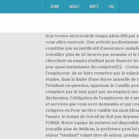
HOME
ABOUT
MAPS
FAQ
Si je trouve un travail de temps plein 38h par semaine pour une durée de 6 mois. Ramadan 2020. Vous pouvez vous désinscrire à tout moment depuis les mails que vous allez recevoir. Une activité professionnelle serait bien souvent incontournable pour ces étudiants afin de financer les études en France. La carte vitale ne constitue pas un justificatif d’assurance-maladie recevable. Besoin d'aide pour créer votre entreprise ? Donc, si tu es étudiant étranger hors EEE, tu ne peux pas travailler plus de 20 heures par semaine et le travail doit être compatible avec tes études pendant l’année scolaire. Chaque année, nombreux sont ceux qui cherchent un emploi étudiant pour financer leurs études. Cette année, un étudiant étranger peut travailler jusqu’à 80% du temps légal. L'ONSS veille à une mise à jour quasi instantanée du compteur[1]. - Contact, Ruptures conventionnelles et autres départs négociés, Compte personnel d'activité Et il ne suffit pas pour l’employeur, de se faire remettre par le salarié un titre de travail. contrats, Bilan de mise en L'activité professionnelle doit être exercée à titre accessoire aux études, dans la limite d'une durée annuelle de travail de 964 heures . Il faut donc faire attention à ce que l'employeur ne surcharge pas d'heures supplémentaires. Si l'étudiant en question, appelons-le Camille pour le bien de la parité, dépasse son quota de 475 heures (déclarées) annuelles, le taux de cotisation sociale réduit sera remplacé par le taux payé par un employé normal. À défaut de réponse de la préfecture dans un délai de deux jours ouvrables à compter de la réception de la déclaration, l’obligation de l’employeur de s’assurer de l’existence de l’autorisation de travail est réputée accomplie. uniquement pour vous adresser des contenus et services que vous avez demandés et qui vous intéressent. Les jeunes actifs favorisés par un ... Toutes les nouveautés juridiques décryptées par nos équipes, rédigées en Pour un titre valable six mois (donc pour un semestre d’études), la durée autorisée de travail est de 482 heures. il ne faut pas dépasser 964 heures l'année, le temps de travail ne doit pas dépasser 60% de la durée légale. L'employeur peut consulter le solde d'heures de l'étudiant sur un compteur géré par l'ONSS. Notre équipe de juristes est disponible au téléphone pour vous fournir l?information juridique dont vous avez besoin. Attention : si l'étudiant étranger travaille plus de 964h/an, la préfeture peut lui refuser le renouvellement de son titre de séjour. Il en est de même pour l'étudiant qui possède un visa de long séjour "étudiant" valant titre de séjour, pendant la durée de validité de ce visa, au plus égale à 1 an. L. 313-5 du CESEDA). Est ce que je suis autorisée à signer. s ayant déjà effectué une première année de formation, une autoris