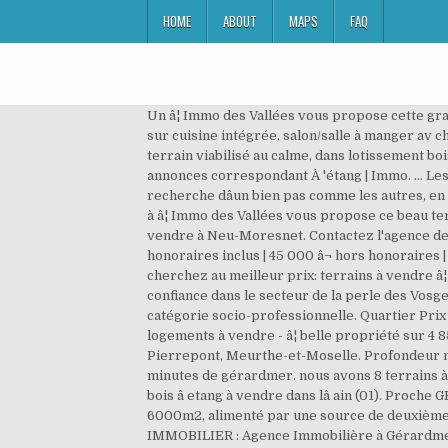
HOME
ABOUT
MAPS
FAQ
Un â¦ Immo des Vallées vous propose cette gra
sur cuisine intégrée, salon/salle à manger av ch
terrain viabilisé au calme, dans lotissement b
annonces correspondant À 'étang | Immo. ... Les
recherche dâun bien pas comme les autres, e
à â¦ Immo des Vallées vous propose ce beau te
vendre à Neu-Moresnet. Contactez l'agence de
honoraires inclus | 45 000 â¬ hors honoraires |
cherchez au meilleur prix: terrains à vendre â
confiance dans le secteur de la perle des Vosge
catégorie socio-professionnelle. Quartier Pri
logements à vendre - â¦ belle propriété sur 4
Pierrepont, Meurthe-et-Moselle. Profondeur max
minutes de gérardmer. nous avons 8 terrains à 
bois â etang à vendre dans lâ ain (01). Pro
6000m2, alimenté par une source de deuxième catégo
IMMOBILIER : Agence Immobilière à Gérardmer, 