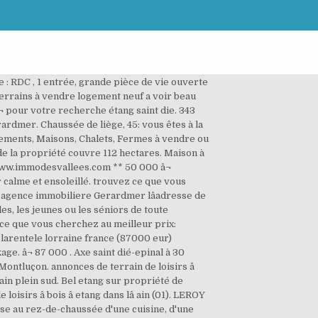
: RDC , 1 entrée, grande pièce de vie ouverte
t terrains à vendre logement neuf a voir beau
¬ pour votre recherche étang saint die. 343
ardmer. Chaussée de liège, 45: vous êtes à la
tements, Maisons, Chalets, Fermes à vendre ou
de la propriété couvre 112 hectares. Maison à
 www.immodesvallees.com ** 50 000 â¬
ur calme et ensoleillé. trouvez ce que vous
mo agence immobiliere Gerardmer lâadresse de
es, les jeunes ou les séniors de toute
ce que vous cherchez au meilleur prix:
-larentele lorraine france (87000 eur)
e. â¬ 87 000 . Axe saint dié-epinal à 30
ntluçon. annonces de terrain de loisirs â
ain plein sud. Bel etang sur propriété de
sirs â bois â etang dans lâ ain (01). LEROY
se au rez-de-chaussée d'une cuisine, d'une