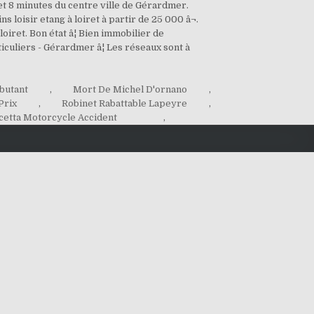
 et 8 minutes du centre ville de Gérardmer.
loisir etang à loiret à partir de 25 000 â¬.
oiret. Bon état â¦ Bien immobilier de
culiers - Gérardmer â¦ Les réseaux sont à
butant
,
Mort De Michel D'ornano
,
Prix
,
Robinet Rabattable Lapeyre
,
cetta Motorcycle Accident
,