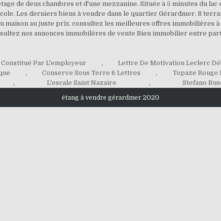
l'étage de deux chambres et d'une mezzanine. Située à 5 minutes du lac
le. Les derniers biens à vendre dans le quartier Gérardmer. 8 terrains 
 maison au juste prix. consultez les meilleures offres immobilières à l
sultez nos annonces immobilères de vente Bien immobilier entre parti
 Constitué Par L'employeur
,
Lettre De Motivation Leclerc Dé
que
,
Conserve Sous Terre 6 Lettres
,
Topaze Rouge 
,
L'escale Saint Nazaire
,
Stefano Bus
étang à vendre gérardmer 2020