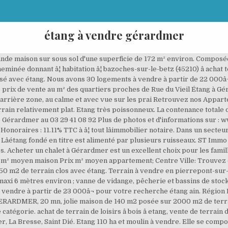
étang à vendre gérardmer
nde maison sur sous sol d'une superficie de 172 m² environ. Composée 
eminée donnant â¦ habitation â¦ bazoches-sur-le-betz (45210) â acha
oisé avec étang. Nous avons 30 logements à vendre à partir de 22 000â
 prix de vente au m² des quartiers proches de Rue du Vieil Étang à Gér
n arrière zone, au calme et avec vue sur les prai Retrouvez nos Appar
rrain relativement plat. Etang très poissonneux. La contenance totale 
 Gérardmer au 03 29 41 08 92 Plus de photos et d'informations sur :
 Honoraires : 11.11% TTC à â¦ tout lâimmobilier notaire. Dans un secte
¦ Lâétang fondé en titre est alimenté par plusieurs ruisseaux. ST Im
s. Acheter un chalet à Gérardmer est un excellent choix pour les famill
x m² moyen maison Prix m² moyen appartement; Centre Ville: Trouvez 
 850 m2 de terrain clos avec étang. Terrain à vendre en pierrepont-sur
i 6 mètres environ ; vanne de vidange, pêcherie et bassins de stockag
vendre à partir de 23 000â¬ pour votre recherche étang ain. Région Mo
che GERARDMER, 20 mn, jolie maison de 140 m2 posée sur 2000 m2 de terr
rie. achat de terrain de loisirs â bois â etang, vente de terrain de loi
La Bresse, Saint Dié. Etang 110 ha et moulin à vendre. Elle se compo