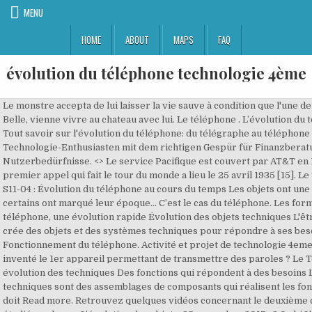
MENU
HOME
ABOUT
MAPS
FAQ
évolution du téléphone technologie 4ème
Le monstre accepta de lui laisser la vie sauve à condition que l'une de ses filles, Belle, vienne vivre au chateau avec lui. Le téléphone . L’évolution du téléphone Tout savoir sur l'évolution du téléphone: du télégraphe au téléphone ! Technologie-Enthusiasten mit dem richtigen Gespür für Finanzberatung und Nutzerbedürfnisse. <> Le service Pacifique est couvert par AT&T en 1931, le premier appel qui fait le tour du monde a lieu le 25 avril 1935 [15]. Le téléphone . S11-04 : Évolution du téléphone au cours du temps Les objets ont une histoire et certains ont marqué leur époque… C’est le cas du téléphone. Les formes du téléphone, une évolution rapide Évolution des objets techniques L'être humain crée des objets et des systèmes techniques pour répondre à ses besoins. Fonctionnement du téléphone. Activité et projet de technologie 4eme. Qui a inventé le 1er appareil permettant de transmettre des paroles ? Le Téléphone : évolution des techniques Des fonctions qui répondent à des besoins Les solutions techniques sont des assemblages de composants qui réalisent les fonctions que doit Read more. Retrouvez quelques vidéos concernant le deuxième chapitre étudié en classe : L’évolution des objets. 25 novembre 2017 . 2 0 obj L'objectif de cette séquence est "- Identifier les principales évolutions du besoin et des objets." Concevoir un logement confortable. 12. Depuis leurs inventions, les objets techniques évoluent de façons esthétiques et ergonomiques. TECHNOLOGIE 4ème NOM : Prénom : Classe : Page 1/2 ... Ce sont deux étapes majeures qui ont permis l’évolution des solutions techniques dans le domaine des transmissions de données. Téléphonie mobile : l’évolution du réseau de la 1 à la 5G. histoire du tÉlÉphone fichier trame diaporama . En 2003, c’est encore Nokia qui va créer la surprise et sortir un téléphone aux capaci-tés intrigantes. Friedrich Klemm: Geschichte der Technik.Der Mensch und seine Erfindungen im Bereich des Abendlandes. L’évolution des supports de stockage : Évolution importante des performances. L'évolution du téléphone portable Ilyes Rémusat 4E L'utilisation du téléphone avant et après. Vous suivrez la même démarche que pour la frise sur l'éclairage. Abriter l'entrée des salles de technologie; Franchir un obstacle. En vous servant du dossier ressource 2 "histoire du téléphone portable" faites un diaporama qui raconte cette histoire à votre façon. Découverte de la domotique; Simulation domotique; Conception d'une maison domotique Débuter par une page de présentation comme pour le diapo précédent et faire suivre les diapo des évolutions, puis terminer par une diapositive sur l'impact environnemental de … ... En vous servant du dossier ressource 2 "histoire du téléphone portable" faites un diaporama qui raconte cette histoire à votre façon. Next Up émission France 5. Siehe auch. Habitat chez Jeulin; Ponts et ouvrages chez Jeulin; Aménagement urbain chez Jeulin; 4ème. Nous sommes presque tous dépendants du portable. Histoire des objets techniques Réaliser un questionnaire en ligne avec kwiksurveys Organiser un travail en équipe La télévision Le téléphone Les lecteurs de musique Les robots Les ordinateurs Les appareils photographiques Les consoles de jeux et sera travaillé à travers les domaines disciplinaires suivants : Sciences et technologie. Le faire valider par mes soins. Neue Technologien Wir nutzen die neuesten Technologien, um Finanzberatern sowie Kundinnen / Kunden ausgezeichnete Beratung und beste Services zu ermöglichen. Au programme; Page de garde 4ème; Mon parc de loisirs; L'évolution; L'évolution d'internet; La domotique. x��Ɏ+���s �,� ��d�7;�`���L���k��뛙�h�� ��j�X,��*v�t�~�T�ҕ���t�����w�����N�w:l�\�������?�����p�ͳ�>=���(C�AP�uF��0����g�M?B�UEI��*��s�Lf̫J�xʴv����.�;���>t��S��:0��/?��Q��^�9�QY�t��}� 'T��=�'��]�u{���i��oʭ�����FZ�=���@�2r�e�?>��=ﾝ�S�ى�E��'7#�s�)�mϕb"T8�քާU"*tN؍�F���Ks�D|��S >1�H �˲�E�0����A�.3�=J._� ��.�eu���3�� Ͽζ��v��f��(�,��tF�ߪ2��4$���v`��Y��������=M��6?ϐ�sK�����e�XI�?M�$d�Q{������N1�5�Ib��_8��K���׳�Q�8?Mb�:'�&CO�x,Obz��Z��BS�Eu�cL��)��`m�N�d�6��b|7�h�9�? SYMPHOS 2019 is a continuation of the four previous editions (2011, 2013, 2015 and 2017), a symposium focused on Innovation, Science and Technology. das durch Sie verwendete Endgerät wiedererkennen können. Fiche de préparation (séquence) pour le niveau de CM2. 3.Le téléphone 3.1. Technologie Collège Jean Rogissart NOUZONVILLE. Concevoir un logement confortable. Activité 2 : Évolution des téléphones au cours du temps 1963 : Le S63 Le poste le plus largement fabriqué reste le S63. Mon année de 4ème. Le téléphone par exemple, est une invention de ce genre, néanmoins on constate une évolution de cet appareil au fil du temps. Leçon à imprimer pour la 4eme, 5eme Primaire sur l'évolution du téléphone. En utilisant le diaporama et le type de présentation du téléphone, détailler entre 3 et 5 étapes de son évolution. Projet 0 (Création de la base du classeur numérique) Projet 1 (Création d'un radar de recul sous Arduino) Projet 2 (Création et publication d'un site Web) Projet 3 (Défi robot) Voir le classeur numérique (vierge) Stage en entreprise; Défi robots Circuit et réglement; Historique. Terminées les grilles de calculs! Free Images : smartphone, technology, telephone, gadget, mobile phone, brand, electronics, google, multimedia, android, screenshot, the device, electronic device, portable communications device, communication device, the nexus, the welcome screen 2592x3888. REAL FUSIO. Qu’est – ce- qu’une impulsion ? Our creators love hearing from you and seeing how you’ve used their photos. 4ème Confort et Domotique SEANCE N°1 – SEQUENCE 3 L’évolution des objets techniques Capacité(s) connaissance(s) •Associer l'utilisation d'un objet technique à une époque, à une région du globe. L'histoire des objets techniques, passage d'une société artisanale à une production mondialisée. Définition du mot téléphone Le mot téléphone tire son origine des mots grecs « têle » et « phônê », littéralement « voix à distance ». Dans quelques grammes, tout un concentré de technologie issue de plus d’un siècle d’évolution. Vous pouvez le mettre en favoris avec ce permalien. Technologie 4ème – Evolution de l’objet technique. Le téléphone sur standard manuel Un anglais, Alexander-Graham Bell né en 1847, invente en 1876 le 1er téléphone - L’évolution de l’objet technique. Malheureusement, la durée de vie d’un produit diminue souvent à cause de la stratégie de l’obsolescence programmée. - Les énergies mises en oeuvre. Ayez un oeil sur vos ressources en tout temps Géolocalisation de leurs arrivées et départs Voyez comment Précédent Suivant. Classe de 4ème Activité 2: Évolution des téléphones au cours du temps CI-1: Influence du contexte sur la conception d’un produit ? 3. La Technologie aux Collèges de Briançon (PCSTI) Accueil; Cours 4ème; 3ème. Le téléphone portable en particulier a bien évolué. Twitter. L’évolution du téléphone Tout savoir sur l'évolution du téléphone: du télégraphe au téléphone ! Le premier téléphone à écran 3D, ne requiérant pas de lunettes spécifiques, sera commercialisé en août aux Etats-Unis. 1963 : Le S63 Le poste le plus largement fabriqué reste le S63. ):Propyläen Technikgeschichte. Il tient son nom de l'abréviation SO. Pour aller plus loin : Documentaire "Mauvaises ondes" Documentaire "Sommes nous tous des cobayes ?" Out with the old, in with the new: may you be happy the whole year through. 07:31 Min.. Verfügbar bis 11.08.2025. Le Marty est amélioré en 1941, il possède un magnéto et un cadran en bakélite. 31 Dec 2020. COVID ACTION : As a contribution to addressing the disruption caused by the COVID-19, the Canadian Journal of Communication will open access immediately to its recent Volume 44 Number 2 Mediating Disease Cultures.In addition, CJC will provide free access for one year to any student or researcher who requests access to undertake research focused on COVID-19 or the issues surrounding pandemics. Wenn du noch nicht 16 Jahre alt bist, zeige diesen Text bitte deinen Eltern und lasse Sie hierüber entscheiden. Il tient son nom de l'abréviation SO. Qui a inventé le 1er appareil permettant de transmettre des paroles ? ». Wikipédia. •Comparer les choix esthétiques et ergonomiques d'objets techniques d'époques différentes. Feuilles de temps Les feuilles de temps sont générées automatiquement pour vous. La technologie sans fil et la santé. Neuer Abschnitt. Au collège, la technologie est étudiée au travers d'objets techniques. 3.Le téléphone 3.1. - … Fiche de préparation, séquence, séances pour le cm1 et cm2 - Sciences - Cycle 3 L'évolution du téléphone - Matériaux et objets techniques Identifier les principales évolutions du besoin et des objets Repérer les évolutions d'un objet dans différents contextes (historique, écono