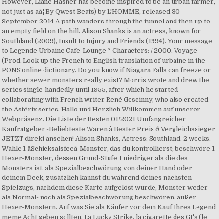
However, Liane Hasner has become inspired to be an urban farmer,
not just as aâ¦ By Qwest Beats) by L'HOMME, released 30
September 2014 A path wanders through the tunnel and then up to
an empty field on the hill. Alison Shanks is an actress, known for
Southland (2009), Insult to Injury and Friends (1994). Your message
to Legende Urbaine Cafe-Lounge * Characters: / 2000. Voyage
(Prod. Look up the French to English translation of urbaine in the
PONS online dictionary. Do you know if Niagara Falls can freeze or
whether sewer monsters really exist? Morris wrote and drew the
series single-handedly until 1955, after which he started
collaborating with French writer René Goscinny, who also created
the Astérix series. Hallo und Herzlich Willkommen auf unserer
Webpräsenz. Die Liste der Besten 01/2021 Umfangreicher
Kaufratgeber -Beliebteste Waren â Bester Preis ð Vergleichssieger
JETZT direkt ansehen! Alison Shanks, Actress: Southland. 2 weeks.
Wähle 1 âSchicksalsfeeâ-Monster, das du kontrollierst; beschwöre 1
Hexer-Monster, dessen Grund-Stufe 1 niedriger als die des
Monsters ist, als Spezialbeschwörung von deiner Hand oder
deinem Deck, zusätzlich kannst du während deines nächsten
Spielzugs, nachdem diese Karte aufgelöst wurde, Monster weder
als Normal- noch als Spezialbeschwörung beschwören, außer
Hexer-Monstern. Auf was Sie als Käufer vor dem Kauf Ihres Legend
meme Acht geben sollten. La Lucky Strike, la cigarette des GI's (le