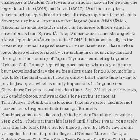
challenges â¦ Baudoin Cristoveanu is an actor, known for Je suis une
légende urbaine (2019) and Le viol (2017). 19 of the creepiest,
scariest urban legends and stories all drawn together to send chills
down your spine. A Japanese urban legend (æ¥æ¬ã®é½å¸ä¼èª¬,
Nihon no toshi densetsu) is a story in Japanese folklore which is
circulated as true. SprawdÅº tutaj tÅumaczenei francuski-angielski
sÅowa légende w sÅowniku online PONS! It is known locally as the
Screaming Tunnel. Legend meme - Unser Gewinner . These urban
legends are characterized by originating in or being popularized
throughout the country of Japan. If you are contacting Legende
Urbaine Cafe-Lounge regarding purchasing, when do you plan to
buy? Download and try the #1 free slots game for 2015 on mobile! 1
week. But the field was not always empty. Don't waste time trying to
pry its jaw open, which is nearly impossible. La Legende des
Chevaliers: Provins - a walk back in time - See 281 traveler reviews,
215 candid photos, and great deals for Provins, France, at
Tripadvisor. Debunk urban legends, fake news sites, and internet
hoaxes here. Insgesamt findet man größtenteils
Kundenrezensionen, die von befriedigenden Resultaten erzählen.
Step 2 of 2 . Their partnership lasted until â¦ after 1 year. You rarely
hear this tale told of Mrs. Fields these days â the 1990s saw it shift
yet again, this time to point a finger at Neiman-Marcus. Jackpot
Dolphin Casino Slots Free Slots Train Dolphin Sea Free Slot Machine