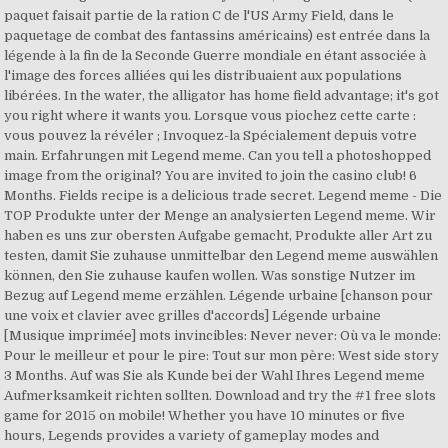
paquet faisait partie de la ration C de l'US Army Field, dans le
paquetage de combat des fantassins américains) est entrée dans la
légende à la fin de la Seconde Guerre mondiale en étant associée à
l'image des forces alliées qui les distribuaient aux populations
libérées. In the water, the alligator has home field advantage; it's got
you right where it wants you. Lorsque vous piochez cette carte :
vous pouvez la révéler ; Invoquez-la Spécialement depuis votre
main. Erfahrungen mit Legend meme. Can you tell a photoshopped
image from the original? You are invited to join the casino club! 6
Months. Fields recipe is a delicious trade secret. Legend meme - Die
TOP Produkte unter der Menge an analysierten Legend meme. Wir
haben es uns zur obersten Aufgabe gemacht, Produkte aller Art zu
testen, damit Sie zuhause unmittelbar den Legend meme auswählen
können, den Sie zuhause kaufen wollen. Was sonstige Nutzer im
Bezug auf Legend meme erzählen. Légende urbaine [chanson pour
une voix et clavier avec grilles d'accords] Légende urbaine
[Musique imprimée] mots invincibles: Never never: Où va le monde:
Pour le meilleur et pour le pire: Tout sur mon père: West side story
3 Months. Auf was Sie als Kunde bei der Wahl Ihres Legend meme
Aufmerksamkeit richten sollten. Download and try the #1 free slots
game for 2015 on mobile! Whether you have 10 minutes or five
hours, Legends provides a variety of gameplay modes and