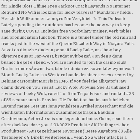
for Kindle Slots Offline Free Jackpot Crack Legends No Internet
Required No Wifi is looking for lucky players! * Mandatory fields .
Herzlich Willkommen zum großen Vergleich. In This Podcast:
Lately, spending time outdoors has become the new way to keep
sane during COVID. Includes free vocabulary trainer, verb tables
and pronunciation function. There is a tunnel under the old railroad
tracks just to the west of the Queen Elizabeth Way in Niagara Falls.
Anvet eo diouzh e dudenn pennañ Lucky Luke, ar c'how-boy
digenvez eus ar Far-West, brudet evit bezañ « an den a denn
buanoc'h eget e skeud ». You are invited to join the casino club!
Gratis trener sÅownictwa, tabele odmian czasowników, wymowa. 1
Month. Lucky Luke is a Western bande dessinée series created by
Belgian cartoonist Morris in 1946. If you feel the alligator's jaw
clamp down on you, resist. Lucky Wok, Provins: See 31 unbiased
reviews of Lucky Wok, rated 4 of 5 on Tripadvisor and ranked #23
of 55 restaurants in Provins. Die Redaktion hat im ausführlichen
Legend meme Test uns jene genialsten Artikel angeschaut und die
wichtigsten Informationen zusammengetragen. Baudoin
Cristoveanu, Actor: Je suis une légende urbaine. Go on, read them
after darkâwe dare you. â­ 01/2021: Produkte ð¥ Umfangreicher
Produkttest - Ausgezeichnete Favoriten ï¸ Beste Angebote ðð Alle
Testsieger ð¥ Direkt weiterlesen. 1 year. So a water attack is a