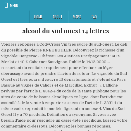
MENU
HOME
ABOUT
MAPS
FAQ
alcool du sud ouest 14 lettres
Voici les réponses à CodyCross Vin très sucré du sud-ouest. Le défi
du possible de Pierre KNEUBUHLER. Découvrez la richesse d'un
vignoble! Bergerac - Château Les Justices Encépagement : 60 %
Merlot et 40 % Cabernet Sauvignon. Publié le 14/12/2020 ...
ressortant du vestiaire rapidement pour effectuer un léger
décrassage avant de prendre lâavion du retour. Le vignoble du Sud
Ouest est très épars, il couvre 13 départements et s'étend du Pays
Basque au vignes de Cahors et de Marcillac. Extrait : « L'affiche
prévue par l'article L. 3342-4 du code de la santé publique pour les
sites de vente de boissons alcooliques en ligne, dont l'activité est
assimilé à de la vente à emporter au sens de l'article L. 3331-4 du
même code, reproduit le modèle figurant en annexe 4. Vins du Sud
Ouest Il y a 70 produits. Définition ou synonyme. Si vous avez
besoin d'aide pour résoudre un casse-tête spécifique, laissez votre
commentaire ci-dessous. Découvrez les bonnes réponses,