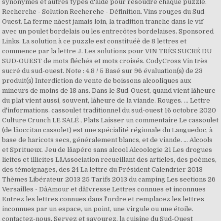
synonymes et autres types d'aide pour résoudre chaque puzzle.
Recherche - Solution Recherche - Définition. Vins rouges du Sud
Ouest. La ferme nâest jamais loin, la tradition tranche dans le vif
avec un poulet bordelais ou les entrecôtes bordelaises. Sponsored
Links. La solution à ce puzzle est constituéè de 8 lettres et
commence par la lettre J. Les solutions pour VIN TRÈS SUCRÉ DU
SUD-OUEST de mots fléchés et mots croisés. CodyCross Vin très
sucré du sud-ouest. Note : 4.8 / 5 Basé sur 96 évaluation(s) de 23
produit(s) Interdiction de vente de boissons alcooliques aux
mineurs de moins de 18 ans. Dans le Sud-Ouest, quand vient lâheure
du plat vient aussi, souvent, lâheure de la viande. Rouges. ... Lettre
d'informations. cassoulet traditionnel du sud-ouest 16 octobre 2020
Culture Crunch LE SALÉ , Plats Laisser un commentaire Le cassoulet
(de lâoccitan cassolet) est une spécialité régionale du Languedoc, à
base de haricots secs, généralement blancs, et de viande. ... Alcools
et Spritueux. Jeu de lâapéro sans alcool Alcoologie 21 Les drogues
licites et illicites LâAssociation recueillant des articles, des poèmes,
des témoignages, des 24 La lettre du Président Calendrier 2013
Thèmes Libérateur 2013 25 Tarifs 2013 du camping Les sections 26
Versailles - DâAmour et dâIvresse Lettres connues et inconnues
Entrez les lettres connues dans l'ordre et remplacez les lettres
inconnues par un espace, un point, une virgule ou une étoile.
contactez-nous. Servez et savourez, la cuisine du Sud-Ouest